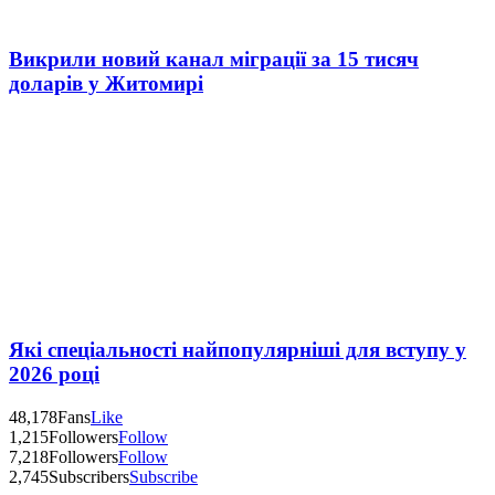
Викрили новий канал міграції за 15 тисяч
доларів у Житомирі
Які спеціальності найпопулярніші для вступу у
2026 році
48,178
Fans
Like
1,215
Followers
Follow
7,218
Followers
Follow
2,745
Subscribers
Subscribe