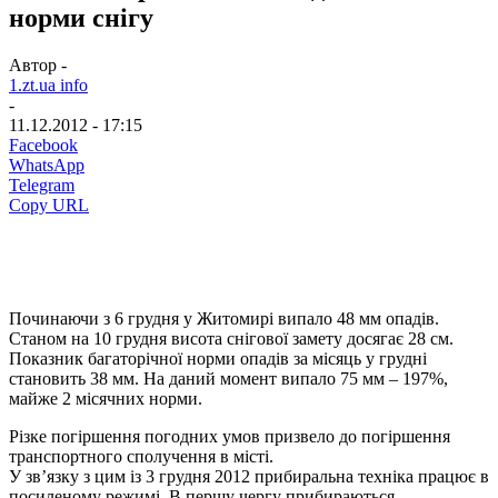
норми снігу
Автор -
1.zt.ua info
-
11.12.2012 - 17:15
Facebook
WhatsApp
Telegram
Copy URL
Починаючи з 6 грудня у Житомирі випало 48 мм опадів.
Станом на 10 грудня висота снігової замету досягає 28 см.
Показник багаторічної норми опадів за місяць у грудні
становить 38 мм. На даний момент випало 75 мм – 197%,
майже 2 місячних норми.
Різке погіршення погодних умов призвело до погіршення
транспортного сполучення в місті.
У зв’язку з цим із 3 грудня 2012 прибиральна техніка працює в
посиленому режимі. В першу чергу прибираються