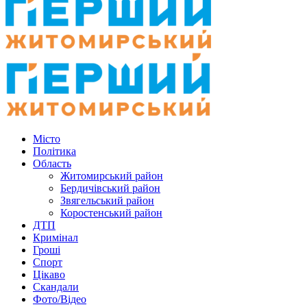
Місто
Політика
Область
Житомирський район
Бердичівський район
Звягельський район
Коростенський район
ДТП
Кримінал
Гроші
Спорт
Цікаво
Скандали
Фото/Відео