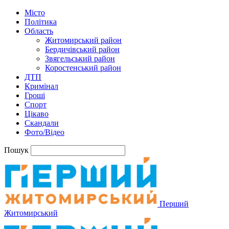
Місто
Політика
Область
Житомирський район
Бердичівський район
Звягельський район
Коростенський район
ДТП
Кримінал
Гроші
Спорт
Цікаво
Скандали
Фото/Відео
Пошук
Перший
Житомирський