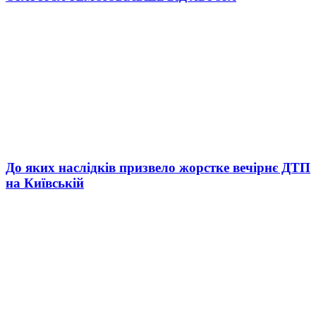
До яких наслідків призвело жорстке вечірнє ДТП
на Київській