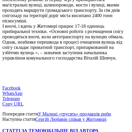
магістральні вулиці, шляхопроводи, мости і вулиці, якими
проходять маршрути громадського транспорту. За сім днів
снігопаду на території доріг міста висипано 2400 тонн
піскосуміші.
І вночі, і вдень у Житомирі працює 17-18 одиниць
прибиральної техніки. «Основні роботи з розчищення снігу
проводяться вночі, коли автотранспорту на вулицях обмаль.
Однак, неабияке перешкода в процесі очищення вулиць від
снігу складає приватний транспорт, припаркований на
узбіччях вулиць », – зазначив заступник начальника
управління комунального господарства Віталій Шевчук.
Facebook
WhatsApp
Telegram
Copy URL
Попередня стаття
У Малині «трусять» продавців риби
Наступна стаття
Сергій Любавін співав у Житомирі
СТАТТІ ЗА ТЕМОЮ
БІЛЬШЕ ВІД АВТОРА