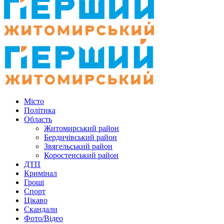
Місто
Політика
Область
Житомирський район
Бердичівський район
Звягельський район
Коростенський район
ДТП
Кримінал
Гроші
Спорт
Цікаво
Скандали
Фото/Відео