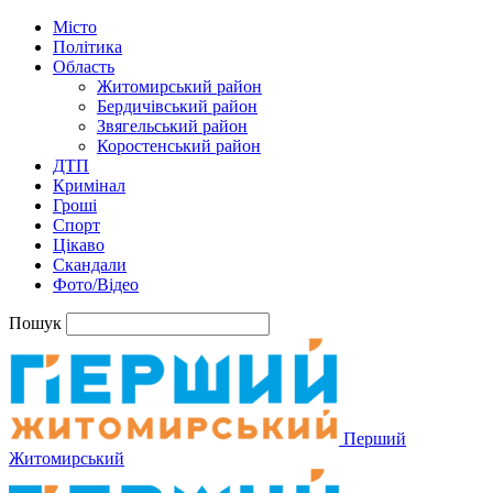
Місто
Політика
Область
Житомирський район
Бердичівський район
Звягельський район
Коростенський район
ДТП
Кримінал
Гроші
Спорт
Цікаво
Скандали
Фото/Відео
Пошук
Перший
Житомирський