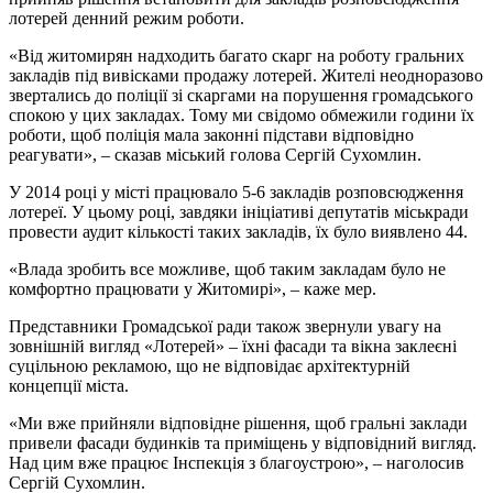
лотерей денний режим роботи.
«Від житомирян надходить багато скарг на роботу гральних
закладів під вивісками продажу лотерей. Жителі неодноразово
звертались до поліції зі скаргами на порушення громадського
спокою у цих закладах. Тому ми свідомо обмежили години їх
роботи, щоб поліція мала законні підстави відповідно
реагувати», – сказав міський голова Сергій Сухомлин.
У 2014 році у місті працювало 5-6 закладів розповсюдження
лотереї. У цьому році, завдяки ініціативі депутатів міськради
провести аудит кількості таких закладів, їх було виявлено 44.
«Влада зробить все можливе, щоб таким закладам було не
комфортно працювати у Житомирі», – каже мер.
Представники Громадської ради також звернули увагу на
зовнішній вигляд «Лотерей» – їхні фасади та вікна заклеєні
суцільною рекламою, що не відповідає архітектурній
концепції міста.
«Ми вже прийняли відповідне рішення, щоб гральні заклади
привели фасади будинків та приміщень у відповідний вигляд.
Над цим вже працює Інспекція з благоустрою», – наголосив
Сергій Сухомлин.