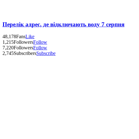
Перелік адрес, де відключають воду 7 серпня
48,178
Fans
Like
1,215
Followers
Follow
7,220
Followers
Follow
2,745
Subscribers
Subscribe