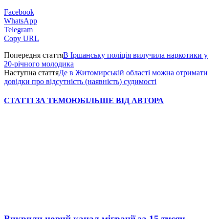
Facebook
WhatsApp
Telegram
Copy URL
Попередня стаття
В Іршанську поліція вилучила наркотики у
20-річного молодика
Наступна стаття
Де в Житомирській області можна отримати
довідки про відсутність (наявність) судимості
СТАТТІ ЗА ТЕМОЮ
БІЛЬШЕ ВІД АВТОРА
Викрили новий канал міграції за 15 тисяч