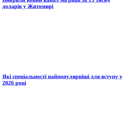
доларів у Житомирі
Які спеціальності найпопулярніші для вступу у
2026 році