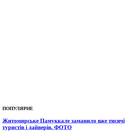
ПОПУЛЯРНЕ
Житомирське Памуккале заманило вже тисячі
туристів і дайверів. ФОТО