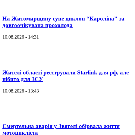
На Житомирщину суне циклон “Кароліна” та
довгоочікувана прохолода
10.08.2026 - 14:31
Жителі області реєстрували Starlink для рф, але
нібито для ЗСУ
10.08.2026 - 13:43
Смертельна аварія у Звягелі обірвала життя
мотоцикліста