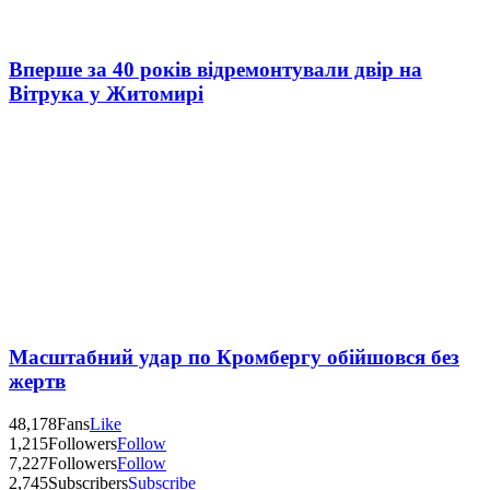
Вперше за 40 років відремонтували двір на
Вітрука у Житомирі
Масштабний удар по Кромбергу обійшовся без
жертв
48,178
Fans
Like
1,215
Followers
Follow
7,227
Followers
Follow
2,745
Subscribers
Subscribe