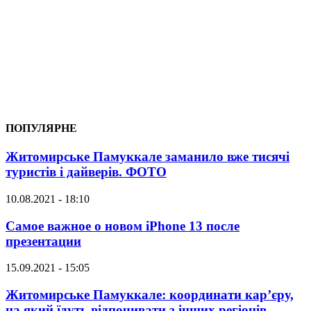
ПОПУЛЯРНЕ
Житомирське Памуккале заманило вже тисячі
туристів і дайверів. ФОТО
10.08.2021 - 18:10
Самое важное о новом iPhone 13 после
презентации
15.09.2021 - 15:05
Житомирське Памуккале: координати кар’єру,
на який їдуть відпочивати з інших регіонів.