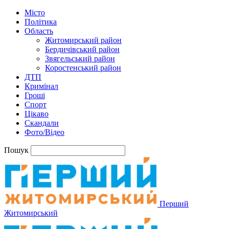
Місто
Політика
Область
Житомирський район
Бердичівський район
Звягельський район
Коростенський район
ДТП
Кримінал
Гроші
Спорт
Цікаво
Скандали
Фото/Відео
Пошук
Перший
Житомирський