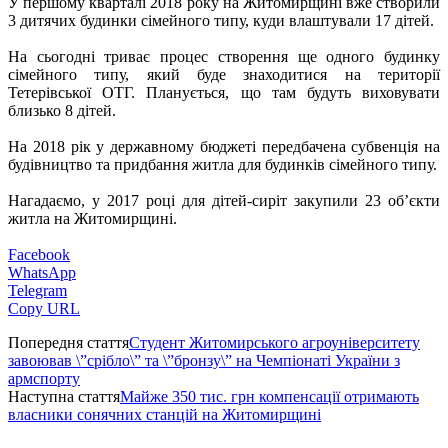
У першому кварталі 2018 року на Житомирщині вже створили
3 дитячих будинки сімейного типу, куди влаштували 17 дітей.
На сьогодні триває процес створення ще одного будинку
сімейного типу, який буде знаходитися на території
Тетерівської ОТГ. Планується, що там будуть виховувати
близько 8 дітей.
На 2018 рік у державному бюджеті передбачена субвенція на
будівництво та придбання житла для будинків сімейного типу.
Нагадаємо, у 2017 році для дітей-сиріт закупили 23 об’єкти
житла на Житомирщині.
Facebook
WhatsApp
Telegram
Copy URL
Попередня стаття
Студент Житомирського агроуніверситету
завоював \”срібло\” та \”бронзу\” на Чемпіонаті України з
армспорту
Наступна стаття
Майже 350 тис. грн компенсації отримають
власники сонячних станцій на Житомирщині