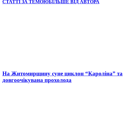
СТАТТІ ЗА ТЕМОЮ
БІЛЬШЕ ВІД АВТОРА
На Житомирщину суне циклон “Кароліна” та
довгоочікувана прохолода