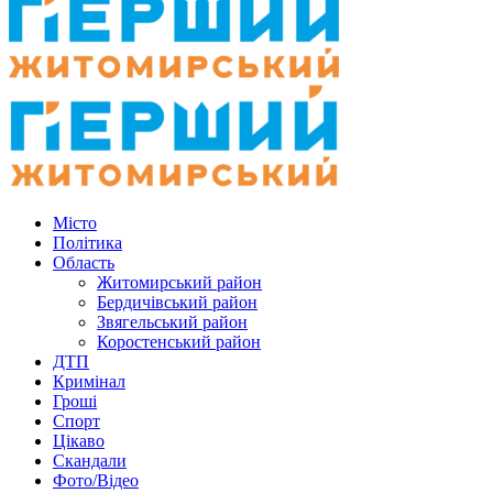
Місто
Політика
Область
Житомирський район
Бердичівський район
Звягельський район
Коростенський район
ДТП
Кримінал
Гроші
Спорт
Цікаво
Скандали
Фото/Відео