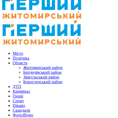
Місто
Політика
Область
Житомирський район
Бердичівський район
Звягельський район
Коростенський район
ДТП
Кримінал
Гроші
Спорт
Цікаво
Скандали
Фото/Відео