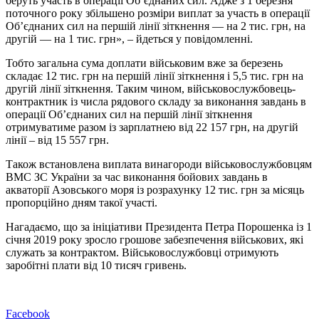
беруть участь в операції Об’єднаних сил. Адже з 1 березня
поточного року збільшено розміри виплат за участь в операції
Об’єднаних сил на першій лінії зіткнення — на 2 тис. грн, на
другій — на 1 тис. грн», – йдеться у повідомленні.
Тобто загальна сума доплати військовим вже за березень
складає 12 тис. грн на першій лінії зіткнення і 5,5 тис. грн на
другій лінії зіткнення. Таким чином, військовослужбовець-
контрактник із числа рядового складу за виконання завдань в
операції Об’єднаних сил на першій лінії зіткнення
отримуватиме разом із зарплатнею від 22 157 грн, на другій
лінії – від 15 557 грн.
Також встановлена виплата винагороди військовослужбовцям
ВМС ЗС України за час виконання бойових завдань в
акваторії Азовського моря із розрахунку 12 тис. грн за місяць
пропорційно дням такої участі.
Нагадаємо, що за ініціативи Президента Петра Порошенка із 1
січня 2019 року зросло грошове забезпечення військових, які
служать за контрактом. Військовослужбовці отримують
заробітні плати від 10 тисяч гривень.
Facebook