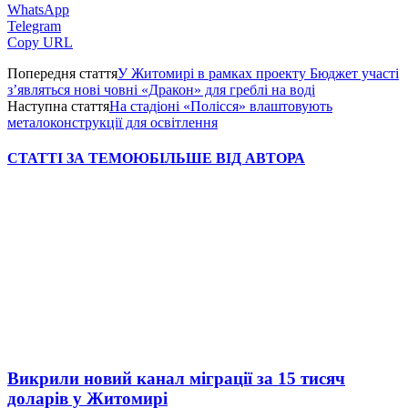
WhatsApp
Telegram
Copy URL
Попередня стаття
У Житомирі в рамках проекту Бюджет участі
з’являться нові човні «Дракон» для греблі на воді
Наступна стаття
На стадіоні «Полісся» влаштовують
металоконструкції для освітлення
СТАТТІ ЗА ТЕМОЮ
БІЛЬШЕ ВІД АВТОРА
Викрили новий канал міграції за 15 тисяч
доларів у Житомирі