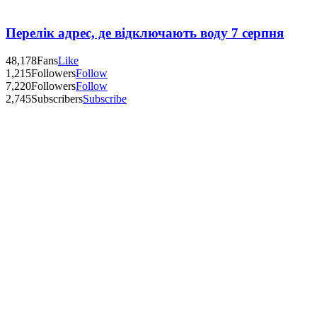
Перелік адрес, де відключають воду 7 серпня
48,178
Fans
Like
1,215
Followers
Follow
7,220
Followers
Follow
2,745
Subscribers
Subscribe