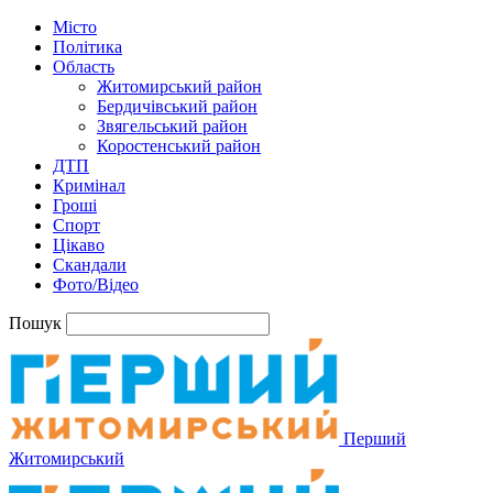
Місто
Політика
Область
Житомирський район
Бердичівський район
Звягельський район
Коростенський район
ДТП
Кримінал
Гроші
Спорт
Цікаво
Скандали
Фото/Відео
Пошук
Перший
Житомирський