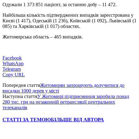
Одужали 1 373 851 пацієнт, за останню добу – 11 472.
Найбільша кількість підтверджених випадків зареєстрована у
Києві (1 417), Одеській (1 236), Київській (1 092), Львівській (1
085) та Харківській (1 017) областях.
Житомирська область – 465 випадків.
Facebook
WhatsApp
Telegram
Copy URL
Попередня стаття
Житомирян запрошують долучитися до
висадки 1000 дерев у місті
Наступна стаття
У Житомирі підприємниця заробила понад
280 тис. грн на незаконній ретрансляції центральних
телеканалів
СТАТТІ ЗА ТЕМОЮ
БІЛЬШЕ ВІД АВТОРА