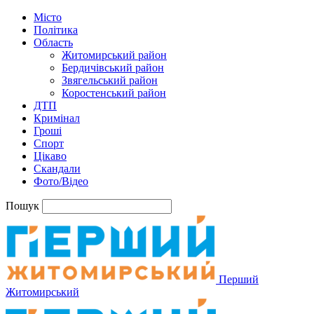
Місто
Політика
Область
Житомирський район
Бердичівський район
Звягельський район
Коростенський район
ДТП
Кримінал
Гроші
Спорт
Цікаво
Скандали
Фото/Відео
Пошук
Перший
Житомирський