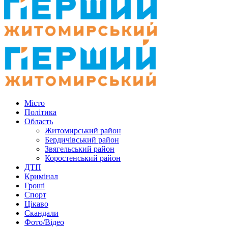
Місто
Політика
Область
Житомирський район
Бердичівський район
Звягельський район
Коростенський район
ДТП
Кримінал
Гроші
Спорт
Цікаво
Скандали
Фото/Відео