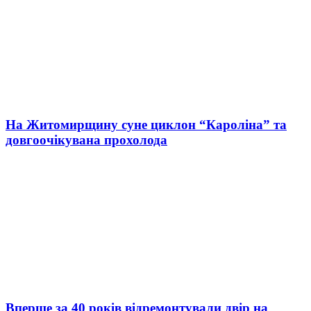
На Житомирщину суне циклон “Кароліна” та
довгоочікувана прохолода
Вперше за 40 років відремонтували двір на