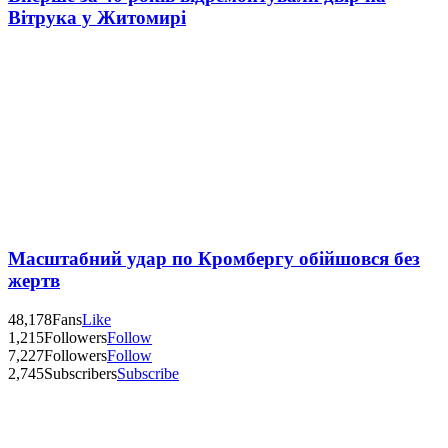
Вітрука у Житомирі
Масштабний удар по Кромбергу обійшовся без
жертв
48,178
Fans
Like
1,215
Followers
Follow
7,227
Followers
Follow
2,745
Subscribers
Subscribe