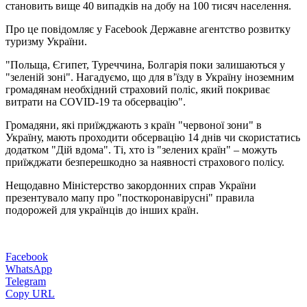
становить вище 40 випадків на добу на 100 тисяч населення.
Про це повідомляє у Facebook Державне агентство розвитку
туризму України.
"Польща, Єгипет, Туреччина, Болгарія поки залишаються у
"зеленій зоні". Нагадуємо, що для в’їзду в Україну іноземним
громадянам необхідний страховий поліс, який покриває
витрати на COVID-19 та обсервацію".
Громадяни, які приїжджають з країн "червоної зони" в
Україну, мають проходити обсервацію 14 днів чи скористатись
додатком "Дій вдома". Ті, хто із "зелених країн" – можуть
приїжджати безперешкодно за наявності страхового полісу.
Нещодавно Міністерство закордонних справ України
презентувало мапу про "посткоронавірусні" правила
подорожей для українців до інших країн.
Facebook
WhatsApp
Telegram
Copy URL