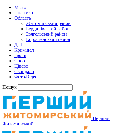
Місто
Політика
Область
Житомирський район
Бердичівський район
Звягельський район
Коростенський район
ДТП
Кримінал
Гроші
Спорт
Цікаво
Скандали
Фото/Відео
Пошук
Перший
Житомирський