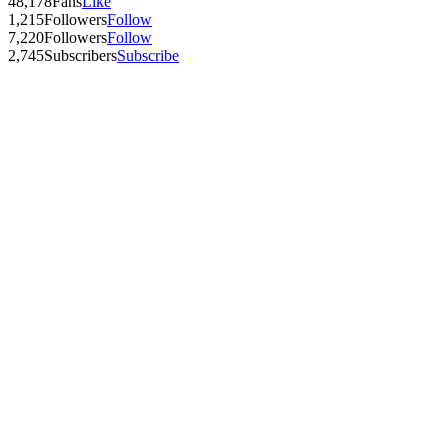
48,178
Fans
Like
1,215
Followers
Follow
7,220
Followers
Follow
2,745
Subscribers
Subscribe