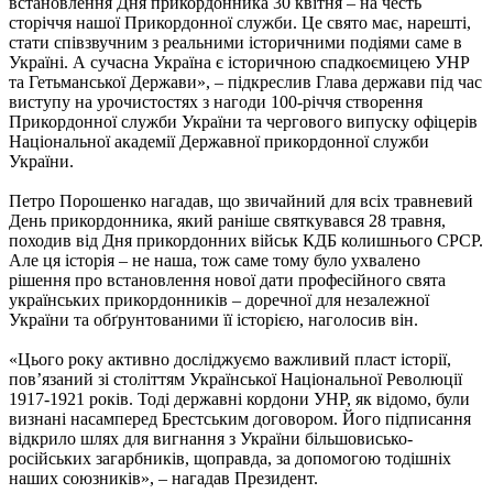
встановлення Дня прикордонника 30 квітня – на честь
сторіччя нашої Прикордонної служби. Це свято має, нарешті,
стати співзвучним з реальними історичними подіями саме в
Україні. А сучасна Україна є історичною спадкоємицею УНР
та Гетьманської Держави», – підкреслив Глава держави під час
виступу на урочистостях з нагоди 100-річчя створення
Прикордонної служби України та чергового випуску офіцерів
Національної академії Державної прикордонної служби
України.
Петро Порошенко нагадав, що звичайний для всіх травневий
День прикордонника, який раніше святкувався 28 травня,
походив від Дня прикордонних військ КДБ колишнього СРСР.
Але ця історія – не наша, тож саме тому було ухвалено
рішення про встановлення нової дати професійного свята
українських прикордонників – доречної для незалежної
України та обґрунтованими її історією, наголосив він.
«Цього року активно досліджуємо важливий пласт історії,
пов’язаний зі століттям Української Національної Революції
1917-1921 років. Тоді державні кордони УНР, як відомо, були
визнані насамперед Брестським договором. Його підписання
відкрило шлях для вигнання з України більшовисько-
російських загарбників, щоправда, за допомогою тодішніх
наших союзників», – нагадав Президент.