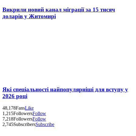
Викрили новий канал міграції за 15 тисяч
доларів у Житомирі
Які спеціальності найпопулярніші для вступу у
2026 році
48,178
Fans
Like
1,215
Followers
Follow
7,218
Followers
Follow
2,745
Subscribers
Subscribe