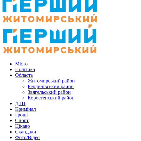
Місто
Політика
Область
Житомирський район
Бердичівський район
Звягельський район
Коростенський район
ДТП
Кримінал
Гроші
Спорт
Цікаво
Скандали
Фото/Відео