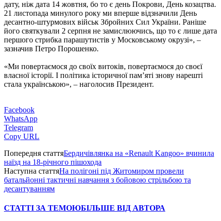
дату, ніж дата 14 жовтня, бо то є день Покрови, День козацтва.
21 листопада минулого року ми вперше відзначили День
десантно-штурмових військ Збройних Сил України. Раніше
його святкували 2 серпня не замислюючись, що то є лише дата
першого стрибка парашутистів у Московському окрузі», –
зазначив Петро Порошенко.
«Ми повертаємося до своїх витоків, повертаємося до своєї
власної історії. І політика історичної пам’яті знову нарешті
стала українською», – наголосив Президент.
Facebook
WhatsApp
Telegram
Copy URL
Попередня стаття
Бердичівлянка на «Renault Kangoo» вчинила
наїзд на 18-річного пішохода
Наступна стаття
На полігоні під Житомиром провели
батальйонні тактичні навчання з бойовою стрільбою та
десантуванням
СТАТТІ ЗА ТЕМОЮ
БІЛЬШЕ ВІД АВТОРА