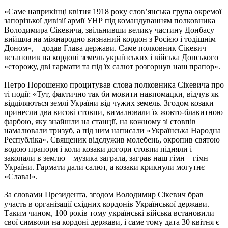
«Саме наприкінці квітня 1918 року слов’янська група окремої
запорізької дивізії армії УНР під командуванням полковника
Володимира Сікевича, звільнивши велику частину Донбасу
вийшла на міжнародно визнаний кордон з Росією і тодішнім
Доном», – додав Глава держави. Саме полковник Сікевич
встановив на кордоні земель українських і війська Донського
«сторожу, дві гармати та під їх салют розгорнув наш прапор».
Петро Порошенко процитував слова полковника Сікевича про
ті події: «Тут, фактично так би мовити навпомацки, відчув як
відділяються землі України від чужих земель. Згодом козаки
принесли два високі стовпи, вималювали їх жовто-блакитною
фарбою, яку знайшли на станції, на кожному зі стовпів
намалювали тризуб, а під ним написали «Українська Народна
Республіка». Священик відслужив молебень, окропив святою
водою прапори і коли козаки догори стовпи підняли і
закопали в землю – музика заграла, заграв наш гімн – гімн
України. Гармати дали салют, а козаки крикнули могутнє
«Слава!».
За словами Президента, згодом Володимир Сікевич брав
участь в організації східних кордонів Української держави.
Таким чином, 100 років тому українські війська встановили
свої символи на кордоні держави, і саме тому дата 30 квітня є