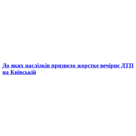
До яких наслідків призвело жорстке вечірнє ДТП
на Київській