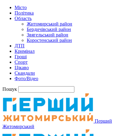
Місто
Політика
Область
Житомирський район
Бердичівський район
Звягельський район
Коростенський район
ДТП
Кримінал
Гроші
Спорт
Цікаво
Скандали
Фото/Відео
Пошук
Перший
Житомирський