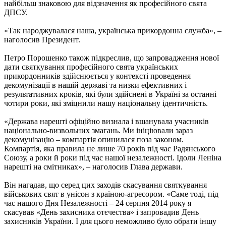
найбільш знаковою для відзначення як професійного свята
ДПСУ.
«Так народжувалася наша, українська прикордонна служба», –
наголосив Президент.
Петро Порошенко також підкреслив, що запровадження нової
дати святкування професійного свята українських
прикордонників здійснюється у контексті проведення
декомунізації в нашій державі та низки ефективних і
результативних кроків, які були здійснені в Україні за останні
чотири роки, які зміцнили нашу національну ідентичність.
«Держава нарешті офіційно визнала і вшанувала учасників
національно-визвольних змагань. Ми ініціювали зараз
декомунізацію – компартія опинилася поза законом.
Компартія, яка правила не лише 70 років під час Радянського
Союзу, а роки й роки під час нашої незалежності. Ідоли Леніна
нарешті на смітниках», – наголосив Глава держави.
Він нагадав, що серед цих заходів скасування святкування
військових свят в унісон з країною-агресором. «Саме тоді, під
час нашого Дня Незалежності – 24 серпня 2014 року я
скасував «День захисника отєчества» і запровадив День
захисників України. І для цього неможливо було обрати іншу