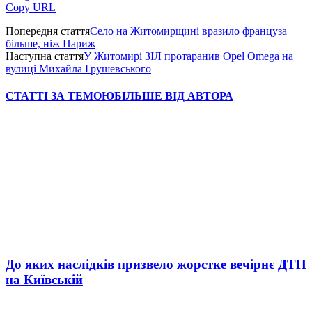
Copy URL
Попередня стаття
Село на Житомирщині вразило француза
більше, ніж Париж
Наступна стаття
У Житомирі ЗІЛ протаранив Opel Omega на
вулиці Михайла Грушевського
СТАТТІ ЗА ТЕМОЮ
БІЛЬШЕ ВІД АВТОРА
До яких наслідків призвело жорстке вечірнє ДТП
на Київській