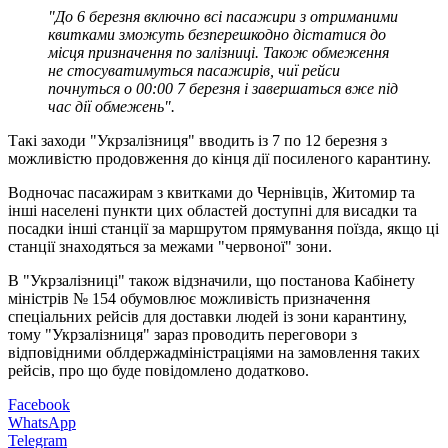
"До 6 березня включно всі пасажири з отриманими
квитками зможуть безперешкодно дістатися до
місця призначення по залізниці. Також обмеження
не стосуватимуться пасажирів, чиї рейси
почнуться о 00:00 7 березня і завершаться вже під
час дії обмежень".
Такі заходи "Укрзалізниця" вводить із 7 по 12 березня з
можливістю продовження до кінця дії посиленого карантину.
Водночас пасажирам з квитками до Чернівців, Житомир та
інші населені пункти цих областей доступні для висадки та
посадки інші станції за маршрутом прямування поїзда, якщо ці
станції знаходяться за межами "червоної" зони.
В "Укрзалізниці" також відзначили, що постанова Кабінету
міністрів № 154 обумовлює можливість призначення
спеціальних рейсів для доставки людей із зони карантину,
тому "Укрзалізниця" зараз проводить переговори з
відповідними облдержадміністраціями на замовлення таких
рейсів, про що буде повідомлено додатково.
Facebook
WhatsApp
Telegram