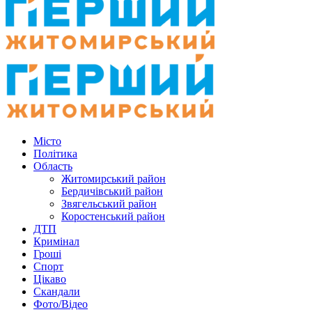
Місто
Політика
Область
Житомирський район
Бердичівський район
Звягельський район
Коростенський район
ДТП
Кримінал
Гроші
Спорт
Цікаво
Скандали
Фото/Відео