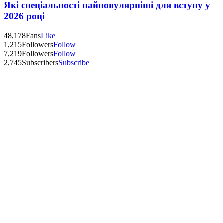
Які спеціальності найпопулярніші для вступу у
2026 році
48,178
Fans
Like
1,215
Followers
Follow
7,219
Followers
Follow
2,745
Subscribers
Subscribe