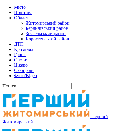
Місто
Політика
Область
Житомирський район
Бердичівський район
Звягельський район
Коростенський район
ДТП
Кримінал
Гроші
Спорт
Цікаво
Скандали
Фото/Відео
Пошук
Перший
Житомирський