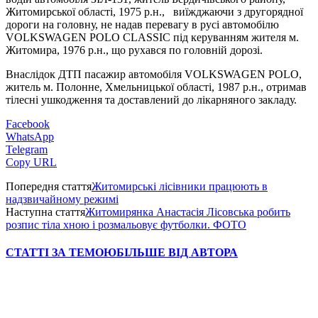
Житомирської області, 1975 р.н., виїжджаючи з другорядної
дороги на головну, не надав перевагу в русі автомобілю
VOLKSWAGEN POLO CLASSIС під керуванням жителя м.
Житомира, 1976 р.н., що рухався по головній дорозі.
Внаслідок ДТП пасажир автомобіля VOLKSWAGEN POLO,
житель м. Полонне, Хмельницької області, 1987 р.н., отримав
тілесні ушкодження та доставлений до лікарняного закладу.
Facebook
WhatsApp
Telegram
Copy URL
Попередня стаття
Житомирські лісівники працюють в
надзвичайному режимі
Наступна стаття
Житомирянка Анастасія Лісовська робить
розпис тіла хною і розмальовує футболки. ФОТО
СТАТТІ ЗА ТЕМОЮ
БІЛЬШЕ ВІД АВТОРА