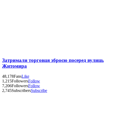
Затримали торговця зброєю посеред вулиць
Житомира
48,178
Fans
Like
1,215
Followers
Follow
7,206
Followers
Follow
2,745
Subscribers
Subscribe