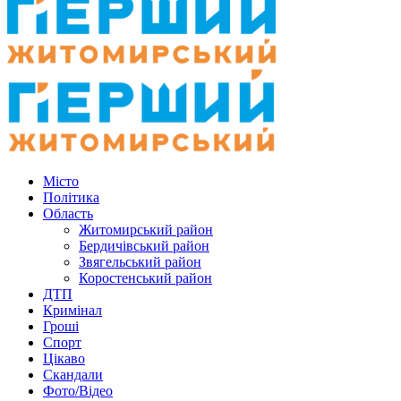
Місто
Політика
Область
Житомирський район
Бердичівський район
Звягельський район
Коростенський район
ДТП
Кримінал
Гроші
Спорт
Цікаво
Скандали
Фото/Відео