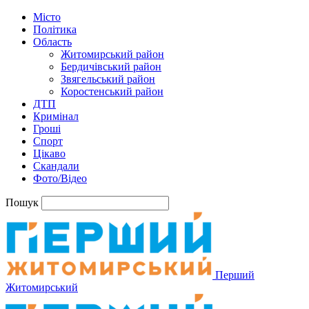
Місто
Політика
Область
Житомирський район
Бердичівський район
Звягельський район
Коростенський район
ДТП
Кримінал
Гроші
Спорт
Цікаво
Скандали
Фото/Відео
Пошук
Перший
Житомирський