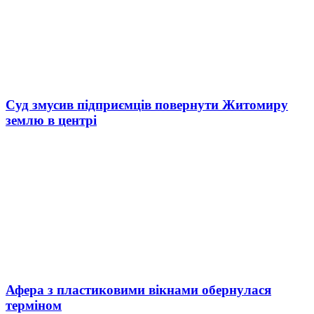
Суд змусив підприємців повернути Житомиру
землю в центрі
Афера з пластиковими вікнами обернулася
терміном