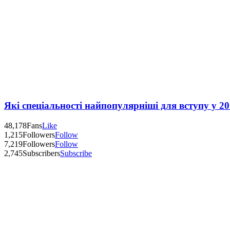
Які спеціальності найпопулярніші для вступу у 20
48,178
Fans
Like
1,215
Followers
Follow
7,219
Followers
Follow
2,745
Subscribers
Subscribe