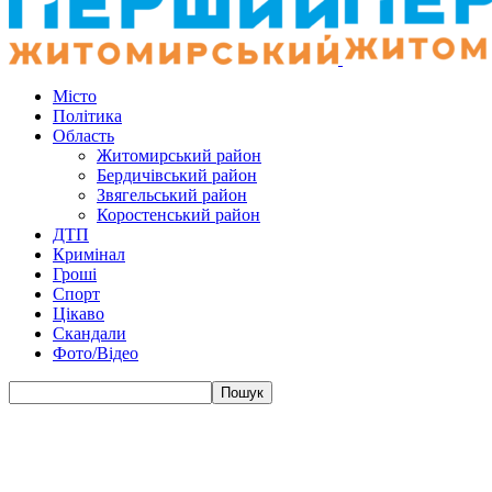
Місто
Політика
Область
Житомирський район
Бердичівський район
Звягельський район
Коростенський район
ДТП
Кримінал
Гроші
Спорт
Цікаво
Скандали
Фото/Відео