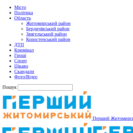
Місто
Політика
Область
Житомирський район
Бердичівський район
Звягельський район
Коростенський район
ДТП
Кримінал
Гроші
Спорт
Цікаво
Скандали
Фото/Відео
Пошук
Перший Житомирс