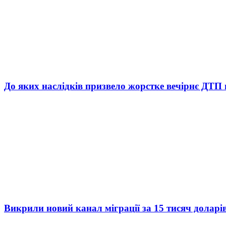
До яких наслідків призвело жорстке вечірнє ДТП 
Викрили новий канал міграції за 15 тисяч доларі