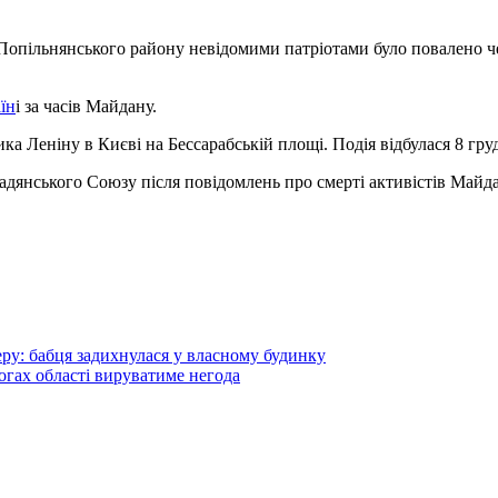
Попільнянського району невідомими патріотами було повалено ч
їн
і за часів Майдану.
а Леніну в Києві на Бессарабській площі. Подія відбулася 8 груд
янського Союзу після повідомлень про смерті активістів Майдану
еру: бабця задихнулася у власному будинку
огах області вируватиме негода