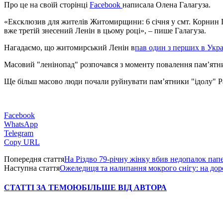
Про це на своїй сторінці
Facebook
написала Олена Галагуза.
«Ексклюзив для жителів Житомирщини: 6 січня у смт. Корнин 
вже третій знесений Ленін в цьому році», – пише Галагуза.
Нагадаємо, що житомирський Ленін в
пав один з перших в Укра
Масовий "ленінопад" розпочався з моменту повалення пам’ятник
Ще більш масово люди почали руйнувати пам’ятники "ідолу" Рад
Facebook
WhatsApp
Telegram
Copy URL
Попередня стаття
На Різдво 79-річну жінку вбив недопалок пап
Наступна стаття
Ожеледиця та налипання мокрого снігу: на дор
СТАТТІ ЗА ТЕМОЮ
БІЛЬШЕ ВІД АВТОРА