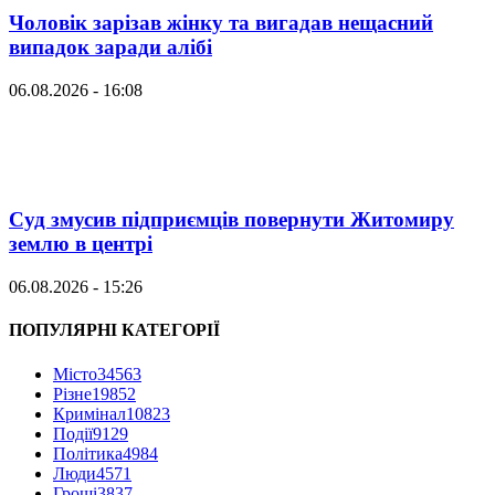
Чоловік зарізав жінку та вигадав нещасний
випадок заради алібі
06.08.2026 - 16:08
Суд змусив підприємців повернути Житомиру
землю в центрі
06.08.2026 - 15:26
ПОПУЛЯРНІ КАТЕГОРІЇ
Місто
34563
Різне
19852
Кримінал
10823
Події
9129
Політика
4984
Люди
4571
Гроші
3837