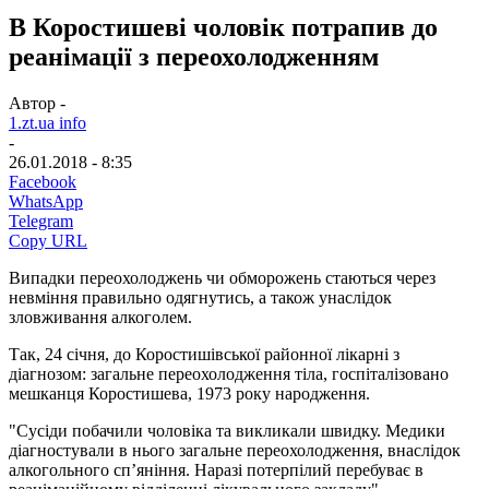
В Коростишеві чоловік потрапив до
реанімації з переохолодженням
Автор -
1.zt.ua info
-
26.01.2018 - 8:35
Facebook
WhatsApp
Telegram
Copy URL
Випадки переохолоджень чи обморожень стаються через
невміння правильно одягнутись, а також унаслідок
зловживання алкоголем.
Так, 24 січня, до Коростишівської районної лікарні з
діагнозом: загальне переохолодження тіла, госпіталізовано
мешканця Коростишева, 1973 року народження.
"Сусіди побачили чоловіка та викликали швидку. Медики
діагностували в нього загальне переохолодження, внаслідок
алкогольного сп’яніння. Наразі потерпілий перебуває в