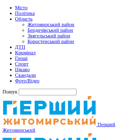
Місто
Політика
Область
Житомирський район
Бердичівський район
Звягельський район
Коростенський район
ДТП
Кримінал
Гроші
Спорт
Цікаво
Скандали
Фото/Відео
Пошук
Перший
Житомирський