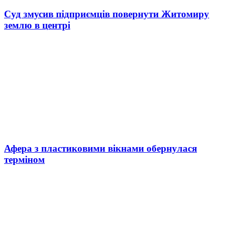
Суд змусив підприємців повернути Житомиру
землю в центрі
Афера з пластиковими вікнами обернулася
терміном