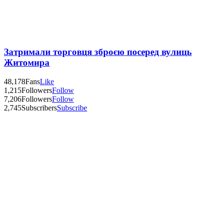
Затримали торговця зброєю посеред вулиць
Житомира
48,178
Fans
Like
1,215
Followers
Follow
7,206
Followers
Follow
2,745
Subscribers
Subscribe