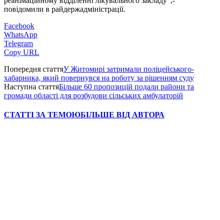
реанімаційному відділенні лікувального закладу",-
повідомили в райдержадміністрації.
Facebook
WhatsApp
Telegram
Copy URL
Попередня стаття
У Житомирі затримали поліцейського-
хабарника, який повернувся на роботу за рішенням суду
Наступна стаття
Більше 60 пропозицій подали райони та
громади області для розбудови сільських амбулаторій
СТАТТІ ЗА ТЕМОЮ
БІЛЬШЕ ВІД АВТОРА