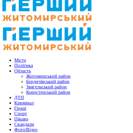
Місто
Політика
Область
Житомирський район
Бердичівський район
Звягельський район
Коростенський район
ДТП
Кримінал
Гроші
Спорт
Цікаво
Скандали
Фото/Відео