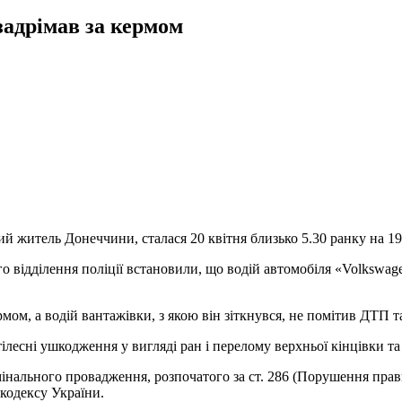
задрімав за кермом
й житель Донеччини, сталася 20 квітня близько 5.30 ранку на 1
о відділення поліції встановили, що водій автомобіля «Volkswage
ом, а водій вантажівки, з якою він зіткнувся, не помітив ДТП та
ілесні ушкодження у вигляді ран і перелому верхньої кінцівки та
мінального провадження, розпочатого за ст. 286 (Порушення прав
кодексу України.