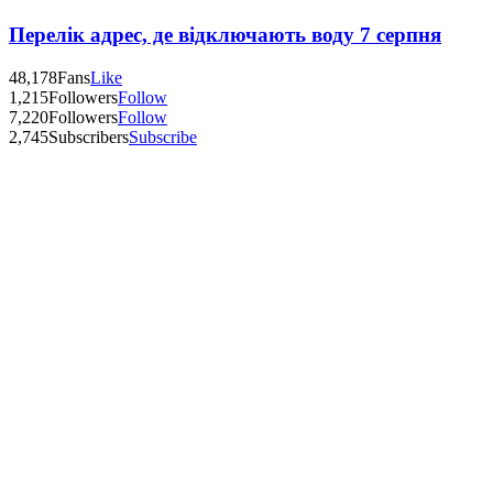
Перелік адрес, де відключають воду 7 серпня
48,178
Fans
Like
1,215
Followers
Follow
7,220
Followers
Follow
2,745
Subscribers
Subscribe