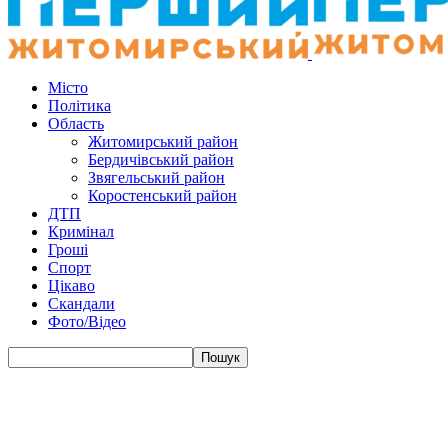
Місто
Політика
Область
Житомирський район
Бердичівський район
Звягельський район
Коростенський район
ДТП
Кримінал
Гроші
Спорт
Цікаво
Скандали
Фото/Відео