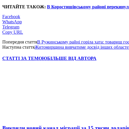
ЧИТАЙТЕ ТАКОЖ:
В Коростишівському районі перекинул
Facebook
WhatsApp
Telegram
Copy URL
Попередня стаття
В Ружинському райні горіла хата: товариш гос
Наступна стаття
Житомирщина вивчатиме досвід інших областей 
СТАТТІ ЗА ТЕМОЮ
БІЛЬШЕ ВІД АВТОРА
Викрили новий канал міграції за 15 тисяч доларі