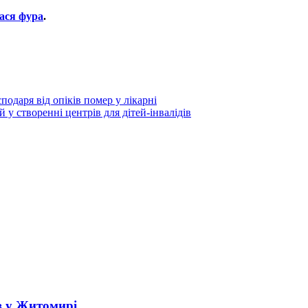
ася фура
.
подаря від опіків помер у лікарні
у створенні центрів для дітей-інвалідів
в у Житомирі