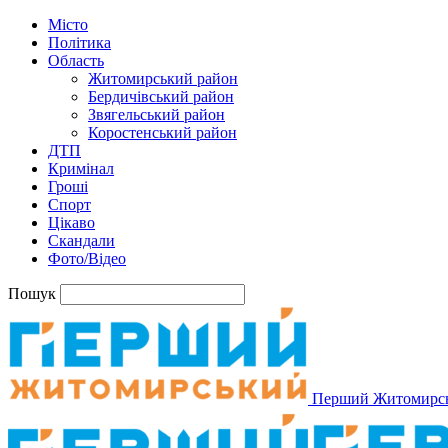
Місто
Політика
Область
Житомирський район
Бердичівський район
Звягельський район
Коростенський район
ДТП
Кримінал
Гроші
Спорт
Цікаво
Скандали
Фото/Відео
Пошук
Перший Житомирс