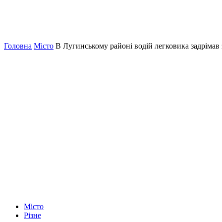
Головна
Місто
В Лугинському районі водій легковика задрімав
Місто
Різне