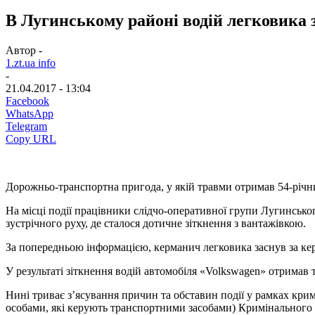
В Лугинському районі водій легковика 
Автор -
1.zt.ua info
-
21.04.2017 - 13:04
Facebook
WhatsApp
Telegram
Copy URL
Дорожньо-транспортна пригода, у якій травми отримав 54-річни
На місці події працівники слідчо-оперативної групи Лугинськог
зустрічного руху, де сталося дотичне зіткнення з вантажівкою.
За попередньою інформацією, керманич легковика заснув за керм
У результаті зіткнення водій автомобіля «Volkswagen» отримав т
Нині триває з’ясування причин та обставин події у рамках кри
особами, які керують транспортними засобами) Кримінального 