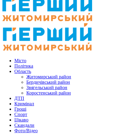
Місто
Політика
Область
Житомирський район
Бердичівський район
Звягельський район
Коростенський район
ДТП
Кримінал
Гроші
Спорт
Цікаво
Скандали
Фото/Відео