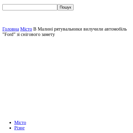
Головна
Місто
В Малині рятувальники вилучили автомобіль
”Ford” зі снігового замету
Місто
Різне