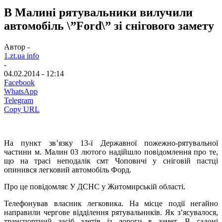
В Малині рятувальники вилучили
автомобіль \”Ford\” зі снігового замету
Автор -
1.zt.ua info
-
04.02.2014 - 12:14
Facebook
WhatsApp
Telegram
Copy URL
На пункт зв’язку 13-ї Державної пожежно-рятувальної
частини м. Малин 03 лютого надійшло повідомлення про те,
що на трасі неподалік смт Чоповичі у сніговій пастці
опинився легковий автомобіль Форд.
Про це повідомляє У ДСНС у Житомирській області.
Телефонував власник легковика. На місце події негайно
направили чергове відділення рятувальників. Як з’ясувалося,
транспортний засіб злетів із дороги в замет. В салоні