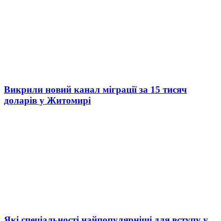
Викрили новий канал міграції за 15 тисяч
доларів у Житомирі
Які спеціальності найпопулярніші для вступу у