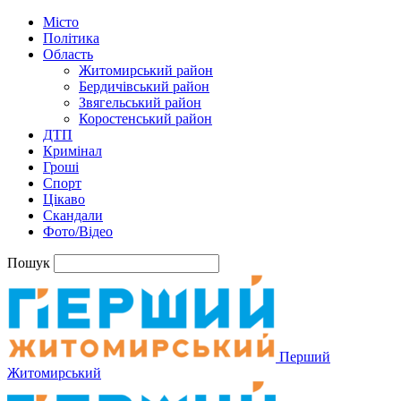
Місто
Політика
Область
Житомирський район
Бердичівський район
Звягельський район
Коростенський район
ДТП
Кримінал
Гроші
Спорт
Цікаво
Скандали
Фото/Відео
Пошук
Перший
Житомирський