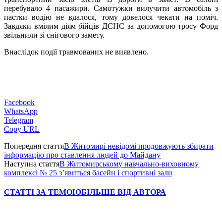
перебувало 4 пасажири. Самотужки вилучити автомобіль з
пастки водію не вдалося, тому довелося чекати на поміч.
Завдяки вмілим діям бійців ДСНС за допомогою тросу Форд
звільнили зі снігового замету.
Внаслідок події травмованих не виявлено.
Facebook
WhatsApp
Telegram
Copy URL
Попередня стаття
В Житомирі невідомі продовжують збирати
інформацію про ставлення людей до Майдану
Наступна стаття
В Житомирському навчально-виховному
комплексі № 25 з’явиться басейн і спортивні зали
СТАТТІ ЗА ТЕМОЮ
БІЛЬШЕ ВІД АВТОРА