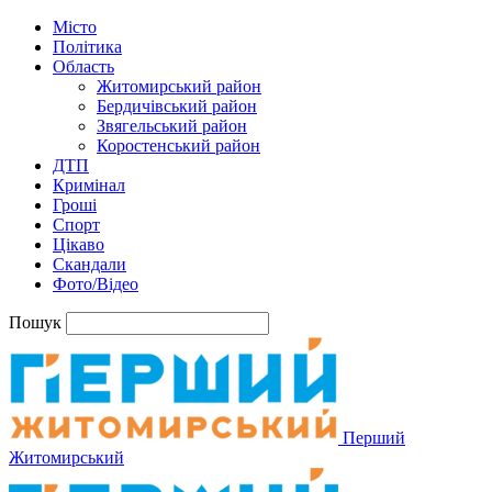
Місто
Політика
Область
Житомирський район
Бердичівський район
Звягельський район
Коростенський район
ДТП
Кримінал
Гроші
Спорт
Цікаво
Скандали
Фото/Відео
Пошук
Перший
Житомирський