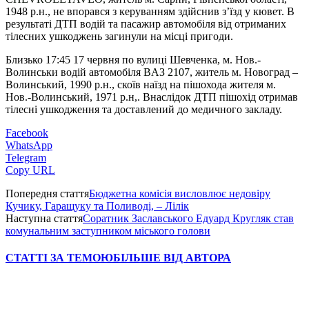
1948 р.н., не впорався з керуванням здійснив з’їзд у кювет. В
результаті ДТП водій та пасажир автомобіля від отриманих
тілесних ушкоджень загинули на місці пригоди.
Близько 17:45 17 червня по вулиці Шевченка, м. Нов.-
Волинськи водій автомобіля
B
АЗ 2107
, житель м. Новоград –
Волинський, 1990 р.н., скоїв наїзд на пішохода жителя м.
Нов.-Волинський, 1971 р.н,. Внаслідок ДТП пішохід отримав
тілесні ушкодження та доставлений до медичного закладу.
Facebook
WhatsApp
Telegram
Copy URL
Попередня стаття
Бюджетна комісія висловлює недовіру
Кучику, Гаращуку та Поливоді, – Лілік
Наступна стаття
Соратник Заславського Едуард Кругляк став
комунальним заступником міського голови
СТАТТІ ЗА ТЕМОЮ
БІЛЬШЕ ВІД АВТОРА