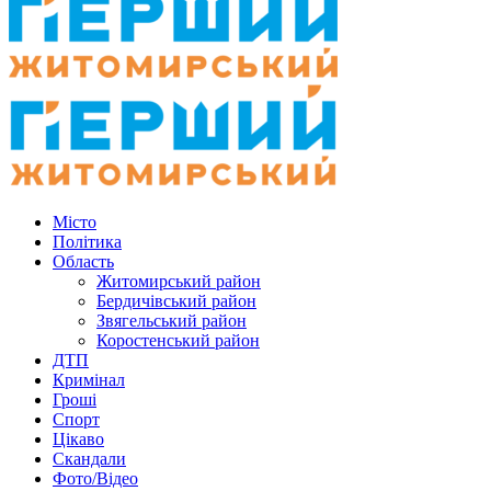
Місто
Політика
Область
Житомирський район
Бердичівський район
Звягельський район
Коростенський район
ДТП
Кримінал
Гроші
Спорт
Цікаво
Скандали
Фото/Відео