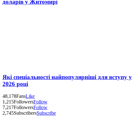
доларів у Житомирі
Які спеціальності найпопулярніші для вступу у
2026 році
48,178
Fans
Like
1,215
Followers
Follow
7,217
Followers
Follow
2,745
Subscribers
Subscribe