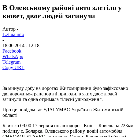
В Олевському районі авто злетіло у
кювет, двоє людей загинули
Автор -
1.zt.ua info
-
18.06.2014 - 12:18
Facebook
WhatsApp
Telegram
Copy URL
За минулу добу на дорогах Житомирщини було зафіксовано
дві дорожньо-транспортні пригоди, в яких двоє людей
загинули та одна отримала тілесні ушкодження.
Про це повідомляє УДАІ УМВС України в Житомирській
області.
Близько 09.00 17 червня по автодорозі Київ – Ковель на 223км
поблизу с. Болярка, Олевського району, водій автомобіля
CHEVROLET
AVEO
,
житель м. Сарни, Рівненської області,