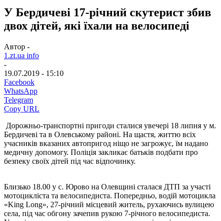
У Бердичеві 17-річний скутерист збив
двох дітей, які їхали на велосипеді
Автор -
1.zt.ua info
-
19.07.2019 - 15:10
Facebook
WhatsApp
Telegram
Copy URL
Дорожньо-транспортні пригоди сталися увечері 18 липня у м.
Бердичеві та в Олевському районі. На щастя, життю всіх
учасників вказаних автопригод ніщо не загрожує, їм надано
медичну допомогу. Поліція закликає батьків подбати про
безпеку своїх дітей під час відпочинку.
Близько 18.00 у с. Юрово на Олевщині сталася ДТП за участі
мотоцикліста та велосипедиста. Попередньо, водій мотоцикла
«King Long», 27-річний місцевий житель, рухаючись вулицею
села, під час обгону зачепив рукою 7-річного велосипедиста.