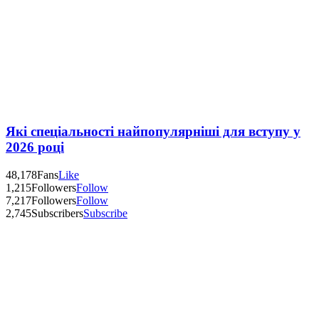
Які спеціальності найпопулярніші для вступу у
2026 році
48,178
Fans
Like
1,215
Followers
Follow
7,217
Followers
Follow
2,745
Subscribers
Subscribe