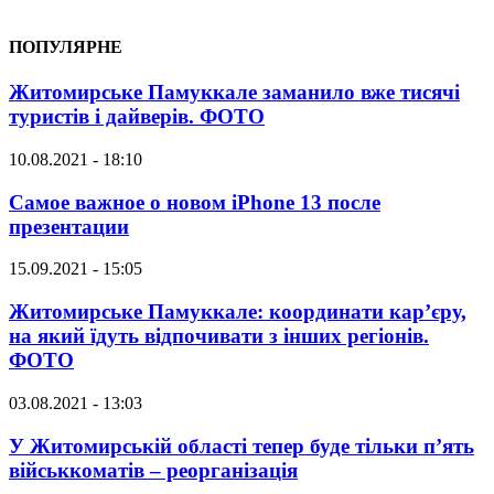
ПОПУЛЯРНЕ
Житомирське Памуккале заманило вже тисячі
туристів і дайверів. ФОТО
10.08.2021 - 18:10
Самое важное о новом iPhone 13 после
презентации
15.09.2021 - 15:05
Житомирське Памуккале: координати кар’єру,
на який їдуть відпочивати з інших регіонів.
ФОТО
03.08.2021 - 13:03
У Житомирській області тепер буде тільки п’ять
військкоматів – реорганізація