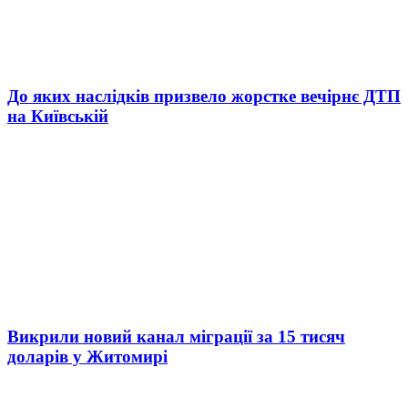
До яких наслідків призвело жорстке вечірнє ДТП
на Київській
Викрили новий канал міграції за 15 тисяч
доларів у Житомирі