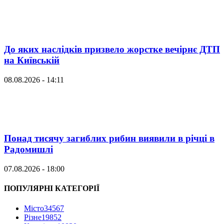
До яких наслідків призвело жорстке вечірнє ДТП
на Київській
08.08.2026 - 14:11
Понад тисячу загиблих рибин виявили в річці в
Радомишлі
07.08.2026 - 18:00
ПОПУЛЯРНІ КАТЕГОРІЇ
Місто
34567
Різне
19852