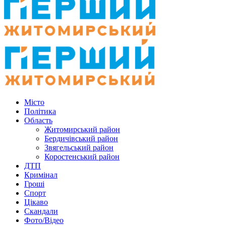
Місто
Політика
Область
Житомирський район
Бердичівський район
Звягельський район
Коростенський район
ДТП
Кримінал
Гроші
Спорт
Цікаво
Скандали
Фото/Відео