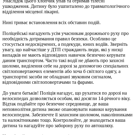
Унаслідок цього хлопчик упав та отримав тілесні
ушкодження. Дитину було ушпиталено до травматологічного
відділення місцевої лікарні.
Нині триває встановлення всіх обставин подій.
Поліцейські нагадують усім учасникам дорожнього руху про
необхідність дотримання правил безпеки. Особливо це
стосується недосвідчених, а подекуди, юних водіїв. Зверніть
увагу, що найчастіше у ДТП страждають люди, які у низці
випадків не мають відповідних навичок безпечно керувати
даним транспортом. Часто такі водії не дбають про захисні
шоломи, виділення себе на дорозі за допомогою спеціальних
світлоповертаючих елементів або хоча б світлого одягу, а
транспортні засоби не обладнані звуковим сигналом,
відповідними світлоповертачами та фарами.
До уваги батьків! Поліція нагадує, що рухатися по дорозі на
велосипедах дозволяється особам, які досягли 14-річного віку.
Відтак подбайте про безпечне середовище, де ваша
неповнолітня дитина зможе опановувати навики керування
велосипедом. Забезпечте її захисним шоломом, наколінниками
та налокітниками тощо. Контролюйте, де знаходиться ваша
дитина та нагадуйте про заборону руху по автошляху.