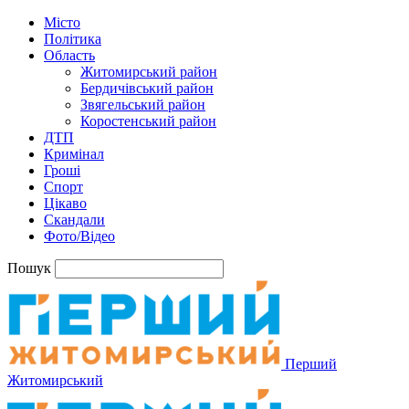
Місто
Політика
Область
Житомирський район
Бердичівський район
Звягельський район
Коростенський район
ДТП
Кримінал
Гроші
Спорт
Цікаво
Скандали
Фото/Відео
Пошук
Перший
Житомирський