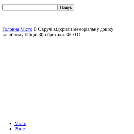
Головна
Місто
В Овручі відкрили меморіальну дошку
загиблому бійцю 30-ї бригади. ФОТО
Місто
Різне