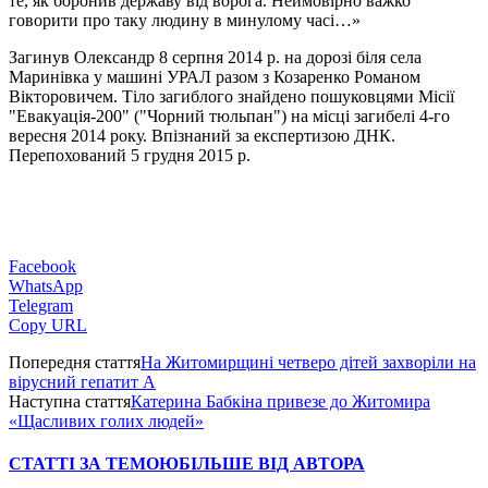
те, як боронив державу від ворога. Неймовірно важко
говорити про таку людину в минулому часі…»
Загинув Олександр 8 серпня 2014 р. на дорозі біля села
Маринівка у машині УРАЛ разом з Козаренко Романом
Вікторовичем. Тіло загиблого знайдено пошуковцями Місії
"Евакуація-200" ("Чорний тюльпан") на місці загибелі 4-го
вересня 2014 року. Впізнаний за експертизою ДНК.
Перепохований 5 грудня 2015 р.
Facebook
WhatsApp
Telegram
Copy URL
Попередня стаття
На Житомирщині четверо дітей захворіли на
вірусний гепатит А
Наступна стаття
Катерина Бабкіна привезе до Житомира
«Щасливих голих людей»
СТАТТІ ЗА ТЕМОЮ
БІЛЬШЕ ВІД АВТОРА