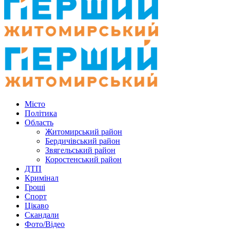
Місто
Політика
Область
Житомирський район
Бердичівський район
Звягельський район
Коростенський район
ДТП
Кримінал
Гроші
Спорт
Цікаво
Скандали
Фото/Відео