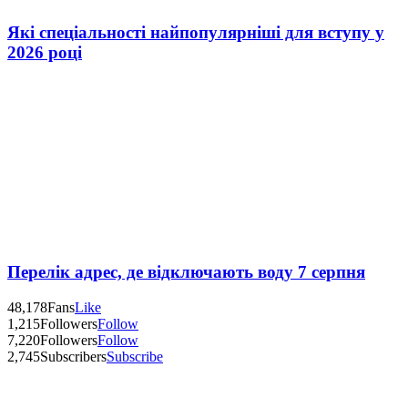
Які спеціальності найпопулярніші для вступу у
2026 році
Перелік адрес, де відключають воду 7 серпня
48,178
Fans
Like
1,215
Followers
Follow
7,220
Followers
Follow
2,745
Subscribers
Subscribe