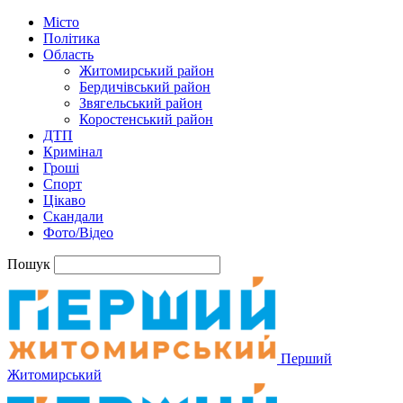
Місто
Політика
Область
Житомирський район
Бердичівський район
Звягельський район
Коростенський район
ДТП
Кримінал
Гроші
Спорт
Цікаво
Скандали
Фото/Відео
Пошук
Перший
Житомирський