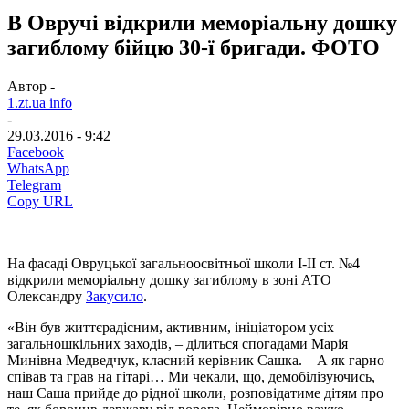
В Овручі відкрили меморіальну дошку
загиблому бійцю 30-ї бригади. ФОТО
Автор -
1.zt.ua info
-
29.03.2016 - 9:42
Facebook
WhatsApp
Telegram
Copy URL
На фасаді Овруцької загальноосвітньої школи І-ІІ ст. №4
відкрили меморіальну дошку загиблому в зоні АТО
Олександру
Закусило
.
«Він був життєрадісним, активним, ініціатором усіх
загальношкільних заходів, – ділиться спогадами Марія
Минівна Медведчук, класний керівник Сашка. – А як гарно
співав та грав на гітарі… Ми чекали, що, демобілізуючись,
наш Саша прийде до рідної школи, розповідатиме дітям про