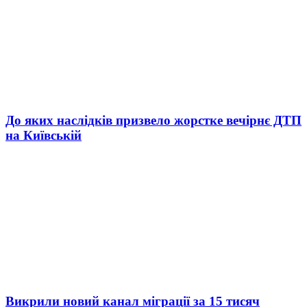
До яких наслідків призвело жорстке вечірнє ДТП
на Київській
Викрили новий канал міграції за 15 тисяч