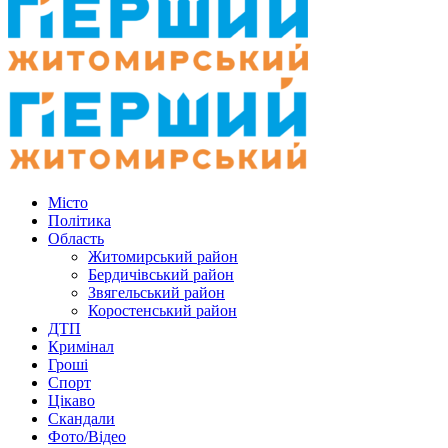
Місто
Політика
Область
Житомирський район
Бердичівський район
Звягельський район
Коростенський район
ДТП
Кримінал
Гроші
Спорт
Цікаво
Скандали
Фото/Відео