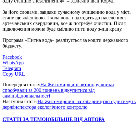
одну станцію знезалізнення», – зазначив Іван Коруд.
За його словами, завдяки сучасному очищенню вода у місті
стане ще якіснішою. І хоча вона надходить до населення з
артезіанських свердловин, все ж потребує очистки. Після
підключення можна буде сміливо пити воду з-під крану.
Програма «Питна вода» реалізується за кошти державного
бюджету.
Facebook
WhatsApp
Telegram
Copy URL
Попередня стаття
На Житомирщині автопорушники
спробували за 200 гривень відкупитися від
адмінвідповідальності
Наступна стаття
На Житомирщині за хабарництво судитимуть
держінспектора екологічного контролю
СТАТТІ ЗА ТЕМОЮ
БІЛЬШЕ ВІД АВТОРА