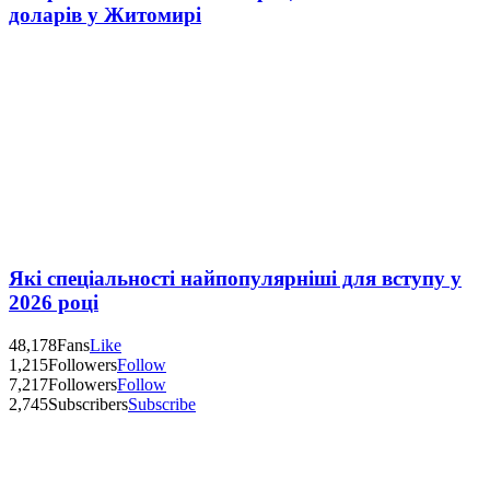
доларів у Житомирі
Які спеціальності найпопулярніші для вступу у
2026 році
48,178
Fans
Like
1,215
Followers
Follow
7,217
Followers
Follow
2,745
Subscribers
Subscribe