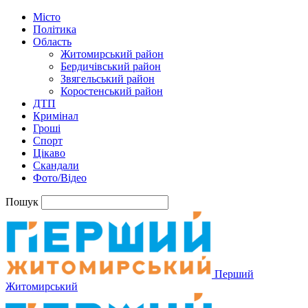
Місто
Політика
Область
Житомирський район
Бердичівський район
Звягельський район
Коростенський район
ДТП
Кримінал
Гроші
Спорт
Цікаво
Скандали
Фото/Відео
Пошук
Перший
Житомирський