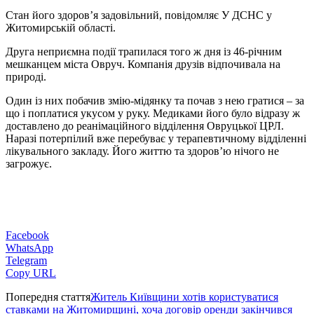
Стан його здоров’я задовільний, повідомляє У ДСНС у
Житомирській області.
Друга неприємна події трапилася того ж дня із 46-річним
мешканцем міста Овруч. Компанія друзів відпочивала на
природі.
Один із них побачив змію-мідянку та почав з нею гратися – за
що і поплатися укусом у руку. Медиками його було відразу ж
доставлено до реанімаційного відділення Овруцької ЦРЛ.
Наразі потерпілий вже перебуває у терапевтичному відділенні
лікувального закладу. Його життю та здоров’ю нічого не
загрожує.
Facebook
WhatsApp
Telegram
Copy URL
Попередня стаття
Житель Київщини хотів користуватися
ставками на Житомирщині, хоча договір оренди закінчився