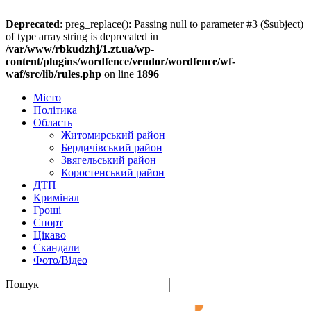
Deprecated
: preg_replace(): Passing null to parameter #3 ($subject)
of type array|string is deprecated in
/var/www/rbkudzhj/1.zt.ua/wp-
content/plugins/wordfence/vendor/wordfence/wf-
waf/src/lib/rules.php
on line
1896
Місто
Політика
Область
Житомирський район
Бердичівський район
Звягельський район
Коростенський район
ДТП
Кримінал
Гроші
Спорт
Цікаво
Скандали
Фото/Відео
Пошук