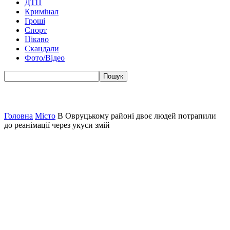
ДТП
Кримінал
Гроші
Спорт
Цікаво
Скандали
Фото/Відео
Головна
Місто
В Овруцькому районі двоє людей потрапили
до реанімації через укуси змій