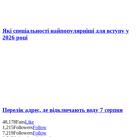
Які спеціальності найпопулярніші для вступу у
2026 році
Перелік адрес, де відключають воду 7 серпня
48,178
Fans
Like
1,215
Followers
Follow
7,219
Followers
Follow