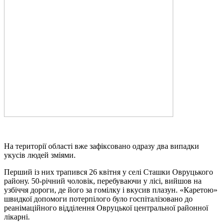
На території області вже зафіксовано одразу два випадки
укусів людей зміями.
Перший із них трапився 26 квітня у селі Сташки Овруцького
району. 50-річний чоловік, перебуваючи у лісі, вийшов на
узбіччя дороги, де його за гомілку і вкусив плазун. «Каретою»
швидкої допомоги потерпілого було госпіталізовано до
реанімаційного відділення Овруцької центральної районної
лікарні.