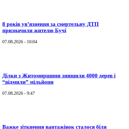
8 років ув’язнення за смертельну ДТП
призначили жителю Бучі
07.08.2026 - 10:04
Ділки з Житомирщини знищили 4000 дерев і
“відмили” мільйони
07.08.2026 - 9:47
Важке зіткнення вантажівок сталося біля