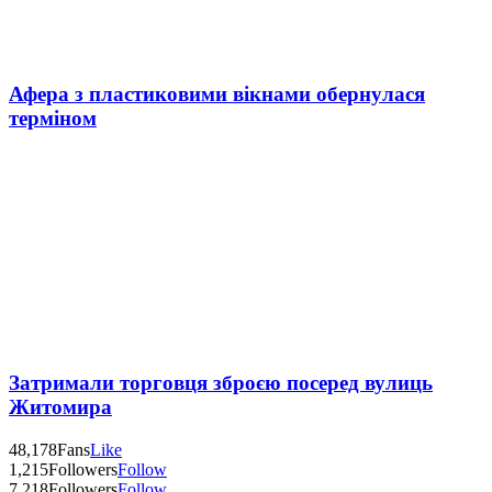
Афера з пластиковими вікнами обернулася
терміном
Затримали торговця зброєю посеред вулиць
Житомира
48,178
Fans
Like
1,215
Followers
Follow
7,218
Followers
Follow