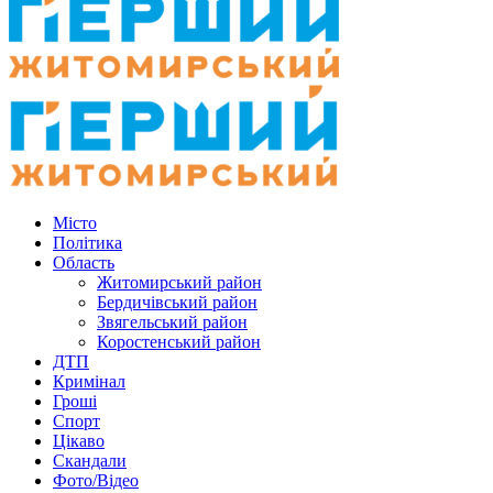
Місто
Політика
Область
Житомирський район
Бердичівський район
Звягельський район
Коростенський район
ДТП
Кримінал
Гроші
Спорт
Цікаво
Скандали
Фото/Відео