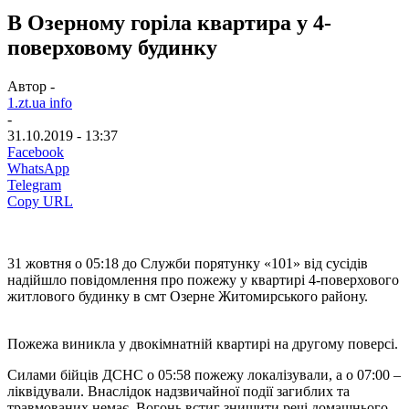
В Озерному горіла квартира у 4-
поверховому будинку
Автор -
1.zt.ua info
-
31.10.2019 - 13:37
Facebook
WhatsApp
Telegram
Copy URL
31 жовтня о 05:18 до Служби порятунку «101» від сусідів
надійшло повідомлення про пожежу у квартирі 4-поверхового
житлового будинку в смт Озерне Житомирського району.
Пожежа виникла у двокімнатній квартирі на другому поверсі.
Силами бійців ДСНС о 05:58 пожежу локалізували, а о 07:00 –
ліквідували. Внаслідок надзвичайної події загиблих та
травмованих немає. Вогонь встиг знищити речі домашнього