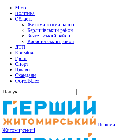
Місто
Політика
Область
Житомирський район
Бердичівський район
Звягельський район
Коростенський район
ДТП
Кримінал
Гроші
Спорт
Цікаво
Скандали
Фото/Відео
Пошук
Перший
Житомирський