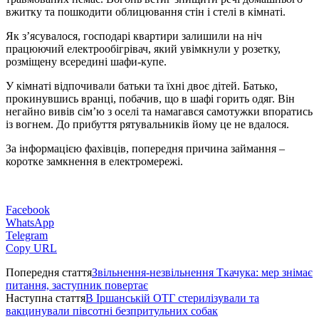
вжитку та пошкодити облицювання стін і стелі в кімнаті.
Як з’ясувалося, господарі квартири залишили на ніч
працюючий електрообігрівач, який увімкнули у розетку,
розміщену всередині шафи-купе.
У кімнаті відпочивали батьки та їхні двоє дітей. Батько,
прокинувшись вранці, побачив, що в шафі горить одяг. Він
негайно вивів сім’ю з оселі та намагався самотужки впоратись
із вогнем. До прибуття рятувальників йому це не вдалося.
За інформацією фахівців, попередня причина займання –
коротке замкнення в електромережі.
Facebook
WhatsApp
Telegram
Copy URL
Попередня стаття
Звільнення-незвільнення Ткачука: мер знімає
питання, заступник повертає
Наступна стаття
В Іршанській ОТГ стерилізували та
вакцинували півсотні безпритульних собак