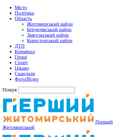
Місто
Політика
Область
Житомирський район
Бердичівський район
Звягельський район
Коростенський район
ДТП
Кримінал
Гроші
Спорт
Цікаво
Скандали
Фото/Відео
Пошук
Перший
Житомирський