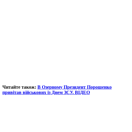
Читайте також:
В Озерному Президент Порошенко
привітав військових із Днем ЗСУ. ВІДЕО