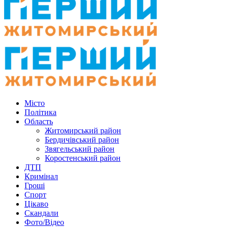
Місто
Політика
Область
Житомирський район
Бердичівський район
Звягельський район
Коростенський район
ДТП
Кримінал
Гроші
Спорт
Цікаво
Скандали
Фото/Відео