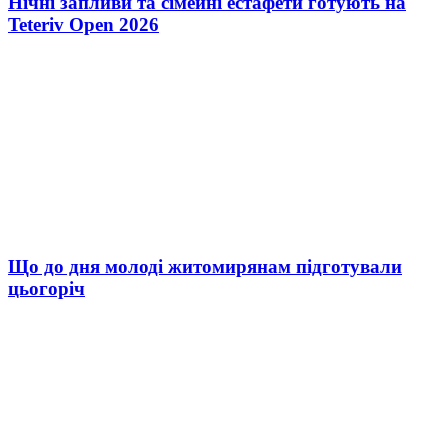
Нічні запливи та сімейні естафети готують на
Teteriv Open 2026
Що до дня молоді житомирянам підготували
цьогоріч