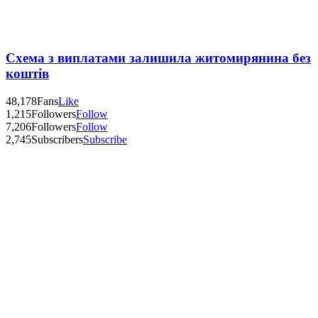
Схема з виплатами залишила житомирянина без
коштів
48,178
Fans
Like
1,215
Followers
Follow
7,206
Followers
Follow
2,745
Subscribers
Subscribe