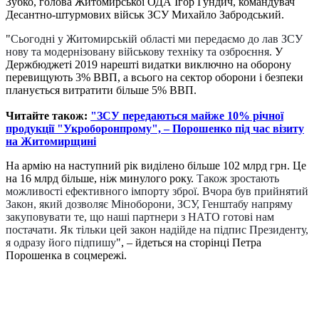
Зубко, голова Житомирської ОДА Ігор Гундич, командувач
Десантно-штурмових військ ЗСУ Михайло Забродський.
"
Сьогодні у Житомирській області ми передаємо до лав ЗСУ
нову та модернізовану військову техніку та озброєння.
У
Держбюджеті 2019 нарешті видатки виключно на оборону
перевищують 3% ВВП, а всього на сектор оборони і безпеки
планується витратити більше 5% ВВП.
Читайте також:
"ЗСУ передаються майже 10% річної
продукції "Укроборонпрому", – Порошенко під час візиту
на Житомирщині
На армію на наступний рік виділено більше 102 млрд грн. Це
на 16 млрд більше, ніж минулого року.
Також зростають
можливості ефективного імпорту зброї. Вчора був прийнятий
Закон, який дозволяє Міноборони, ЗСУ, Генштабу напр
яму
закуповувати те, що наші партнери з НАТО готові нам
постачати. Як тільки цей закон надійде на підпис Президенту,
я одразу його підпишу
", – йдеться на сторінці Петра
Порошенка в соцмережі.