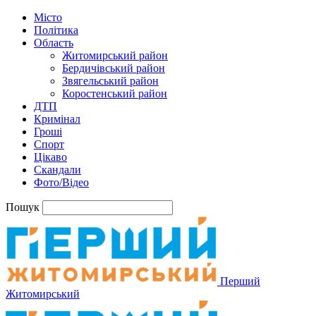
Місто
Політика
Область
Житомирський район
Бердичівський район
Звягельський район
Коростенський район
ДТП
Кримінал
Гроші
Спорт
Цікаво
Скандали
Фото/Відео
Пошук
Перший
Житомирський