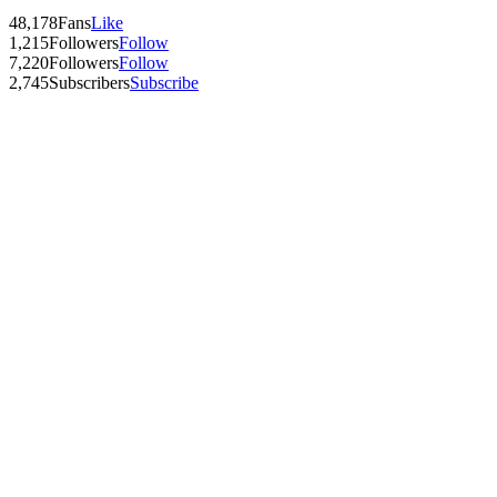
48,178
Fans
Like
1,215
Followers
Follow
7,220
Followers
Follow
2,745
Subscribers
Subscribe