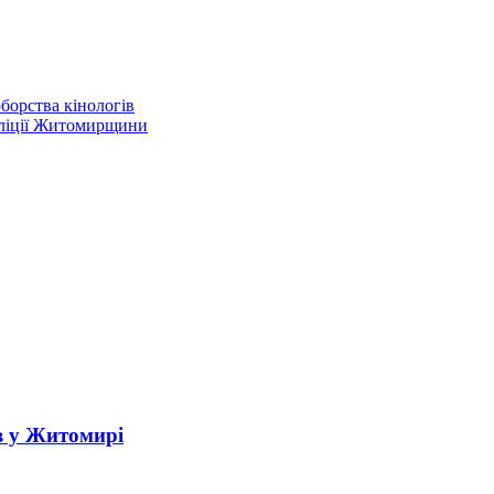
борства кінологів
оліції Житомирщини
в у Житомирі