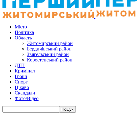
Місто
Політика
Область
Житомирський район
Бердичівський район
Звягельський район
Коростенський район
ДТП
Кримінал
Гроші
Спорт
Цікаво
Скандали
Фото/Відео