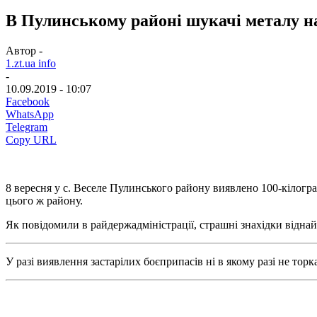
В Пулинському районі шукачі металу на
Автор -
1.zt.ua info
-
10.09.2019 - 10:07
Facebook
WhatsApp
Telegram
Copy URL
8 вересня у с. Веселе Пулинського району виявлено 100-кілогра
цього ж району.
Як повідомили в райдержадміністрації, страшні знахідки відна
У разі виявлення застарілих боєприпасів ні в якому разі не тор