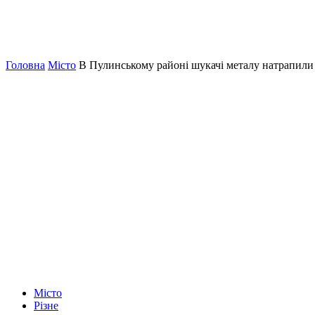
Головна
Місто
В Пулинському районі шукачі металу натрапили 
Місто
Різне