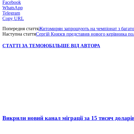
Facebook
WhatsApp
Telegram
Copy URL
Попередня стаття
Житомирян запрошують на чемпіонат з багато
Наступна стаття
Сергій Князєв представив нового керівника п
СТАТТІ ЗА ТЕМОЮ
БІЛЬШЕ ВІД АВТОРА
Викрили новий канал міграції за 15 тисяч доларі