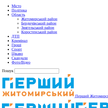
Місто
Політика
Область
Житомирський район
Бердичівський район
Звягельський район
Коростенський район
ДТП
Кримінал
Гроші
Спорт
Цікаво
Скандали
Фото/Відео
Пошук
Перший Житомирс