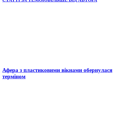
Афера з пластиковими вікнами обернулася
терміном