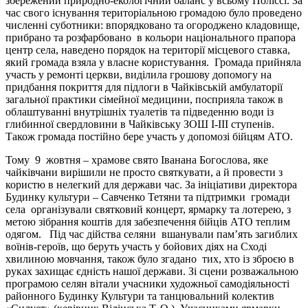
збережений природно-екологічний баланс у всьому Поліссі. За
час свого існування територіальною громадою було проведено
численні суботники: впорядковано та огороджено кладовище,
прибрано та розфарбовано в кольори національного прапора
центр села, наведено порядок на території місцевого ставка,
який громада взяла у власне користування. Громада прийняла
участь у ремонті церкви, виділила грошову допомогу на
придбання покриття для підлоги в Чайківській амбулаторії
загальної практики сімейної медицини, посприяла також в
облаштуванні внутрішніх туалетів та підведенню води із
глибинної свердловини в Чайківську ЗОШ І-ІІІ ступенів.
Також громада постійно бере участь у допомозі бійцям АТО.
Тому 9 жовтня – храмове свято Іванана Богослова, яке
чайківчани вирішили не просто святкувати, а й провести з
користю в нелегкий для держави час. За ініціативи директора
Будинку культури – Савченко Тетяни та підтримки громади
села організували святковий концерт, ярмарку та лотерею, з
метою зібрання коштів для забезпечення бійців АТО теплим
одягом. Під час дійства селяни вшанували пам’ять загиблих
воїнів-героїв, що беруть участь у бойових діях на Сході
хвилиною мовчання, також було згадано тих, хто із зброєю в
руках захищає єдність нашої держави. Зі сцени розважальною
програмою селян вітали учасники художньої самодіяльності
районного Будинку Культури та танцювальний колектив