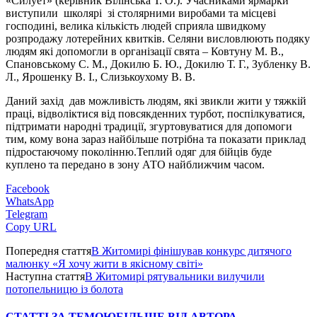
«Силует» (керівник Вілінська Т. О.). Учасниками ярмарки
виступили школярі зі столярними виробами та місцеві
господині, велика кількість людей сприяла швидкому
розпродажу лотерейних квитків. Селяни висловлюють подяку
людям які допомогли в організації свята – Ковтуну М. В.,
Спановському С. М., Докилю Б. Ю., Докилю Т. Г., Зубленку В.
Л., Ярошенку В. І., Слизькоухому В. В.
Даний захід дав можливість людям, які звикли жити у тяжкій
праці, відволіктися від повсякденних турбот, поспілкуватися,
підтримати народні традиції, згуртовуватися для допомоги
тим, кому вона зараз найбільше потрібна та показати приклад
підростаючому поколінню.Теплий одяг для бійців буде
куплено та передано в зону АТО найближчим часом.
Facebook
WhatsApp
Telegram
Copy URL
Попередня стаття
В Житомирі фінішував конкурс дитячого
малюнку «Я хочу жити в якісному світі»
Наступна стаття
В Житомирі рятувальники вилучили
потопельницю із болота
СТАТТІ ЗА ТЕМОЮ
БІЛЬШЕ ВІД АВТОРА