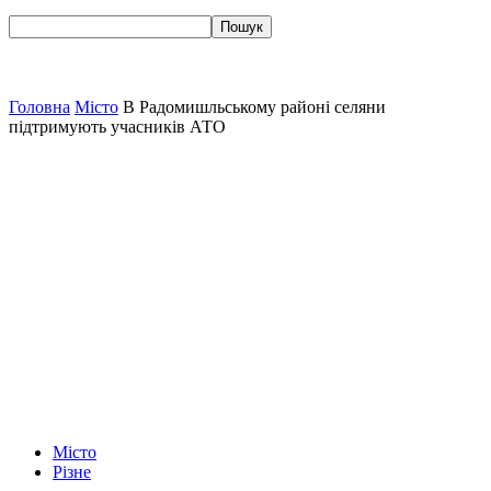
Головна
Місто
В Радомишльському районі селяни
підтримують учасників АТО
Місто
Різне