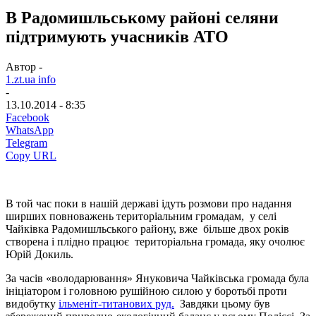
В Радомишльському районі селяни
підтримують учасників АТО
Автор -
1.zt.ua info
-
13.10.2014 - 8:35
Facebook
WhatsApp
Telegram
Copy URL
В той час поки в нашій державі ідуть розмови про надання
ширших повноважень територіальним громадам, у селі
Чайківка Радомишльського району, вже більше двох років
створена і плідно працює територіальна громада, яку очолює
Юрій Докиль.
За часів «володарювання» Януковича Чайківська громада була
ініціатором і головною рушійною силою у боротьбі проти
видобутку
ільменіт-титанових руд.
Завдяки цьому був