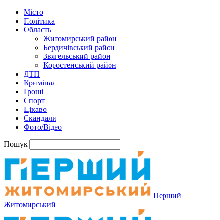
Місто
Політика
Область
Житомирський район
Бердичівський район
Звягельський район
Коростенський район
ДТП
Кримінал
Гроші
Спорт
Цікаво
Скандали
Фото/Відео
Пошук
Перший
Житомирський