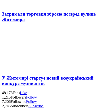
Затримали торговця зброєю посеред вулиць
Житомира
У Житомирі стартує новий всеукраїнський
конкурс музикантів
48,178
Fans
Like
1,215
Followers
Follow
7,206
Followers
Follow
2,745
Subscribers
Subscribe