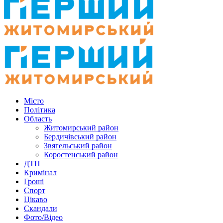
Місто
Політика
Область
Житомирський район
Бердичівський район
Звягельський район
Коростенський район
ДТП
Кримінал
Гроші
Спорт
Цікаво
Скандали
Фото/Відео