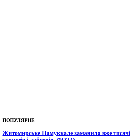
ПОПУЛЯРНЕ
Житомирське Памуккале заманило вже тисячі
туристів і дайверів. ФОТО