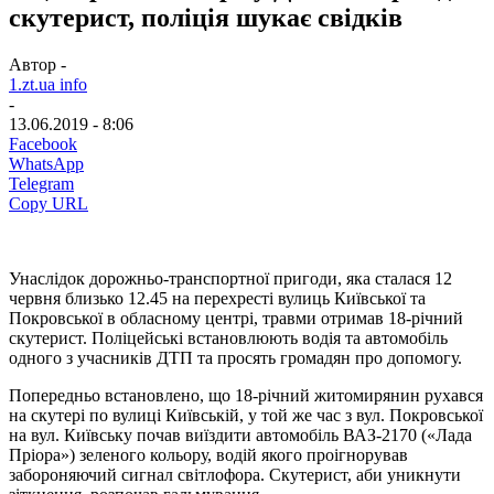
скутерист, поліція шукає свідків
Автор -
1.zt.ua info
-
13.06.2019 - 8:06
Facebook
WhatsApp
Telegram
Copy URL
Унаслідок дорожньо-транспортної пригоди, яка сталася 12
червня близько 12.45 на перехресті вулиць Київської та
Покровської в обласному центрі, травми отримав 18-річний
скутерист. Поліцейські встановлюють водія та автомобіль
одного з учасників ДТП та просять громадян про допомогу.
Попередньо встановлено, що 18-річний житомирянин рухався
на скутері по вулиці Київській, у той же час з вул. Покровської
на вул. Київську почав виїздити автомобіль ВАЗ-2170 («Лада
Пріора») зеленого кольору, водій якого проігнорував
забороняючий сигнал світлофора. Скутерист, аби уникнути