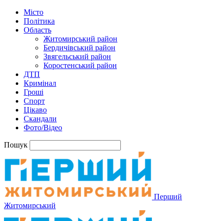
Місто
Політика
Область
Житомирський район
Бердичівський район
Звягельський район
Коростенський район
ДТП
Кримінал
Гроші
Спорт
Цікаво
Скандали
Фото/Відео
Пошук
Перший
Житомирський