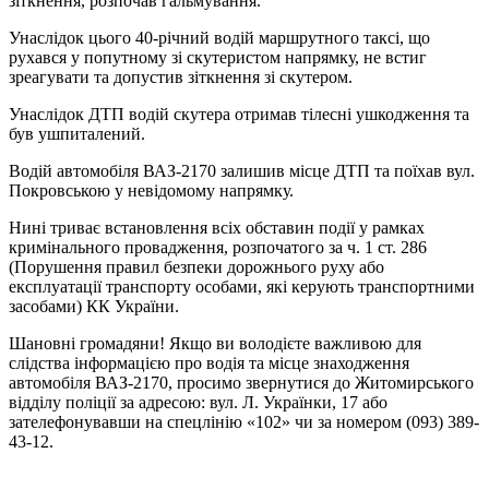
зіткнення, розпочав гальмування.
Унаслідок цього 40-річний водій маршрутного таксі, що
рухався у попутному зі скутеристом напрямку, не встиг
зреагувати та допустив зіткнення зі скутером.
Унаслідок ДТП водій скутера отримав тілесні ушкодження та
був ушпиталений.
Водій автомобіля ВАЗ-2170 залишив місце ДТП та поїхав вул.
Покровською у невідомому напрямку.
Нині триває встановлення всіх обставин події у рамках
кримінального провадження, розпочатого за ч. 1 ст. 286
(Порушення правил безпеки дорожнього руху або
експлуатації транспорту особами, які керують транспортними
засобами) КК України.
Шановні громадяни! Якщо ви володієте важливою для
слідства інформацією про водія та місце знаходження
автомобіля ВАЗ-2170, просимо звернутися до Житомирського
відділу поліції за адресою: вул. Л. Українки, 17 або
зателефонувавши на спецлінію «102» чи за номером (093) 389-
43-12.