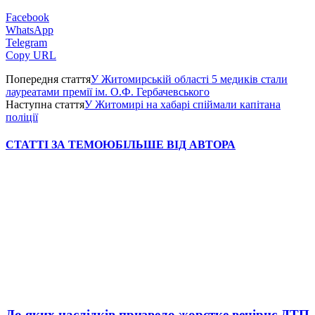
Facebook
WhatsApp
Telegram
Copy URL
Попередня стаття
У Житомирській області 5 медиків стали
лауреатами премії ім. О.Ф. Гербачевського
Наступна стаття
У Житомирі на хабарі спіймали капітана
поліції
СТАТТІ ЗА ТЕМОЮ
БІЛЬШЕ ВІД АВТОРА
До яких наслідків призвело жорстке вечірнє ДТП