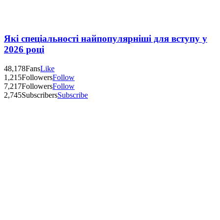
Які спеціальності найпопулярніші для вступу у
2026 році
48,178
Fans
Like
1,215
Followers
Follow
7,217
Followers
Follow
2,745
Subscribers
Subscribe