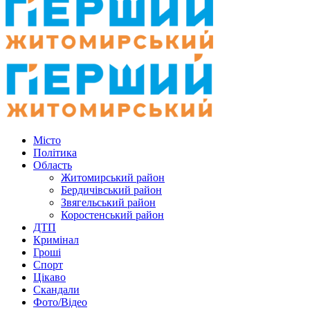
Місто
Політика
Область
Житомирський район
Бердичівський район
Звягельський район
Коростенський район
ДТП
Кримінал
Гроші
Спорт
Цікаво
Скандали
Фото/Відео