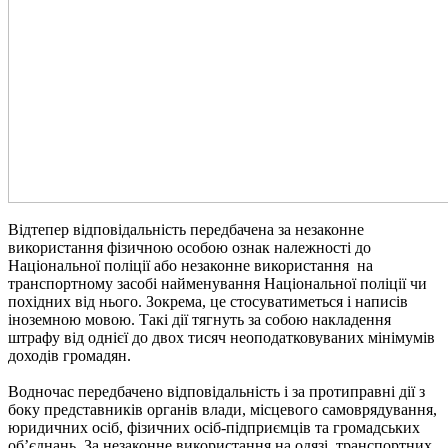
Відтепер відповідальність передбачена за незаконне
використання фізичною особою ознак належності до
Національної поліції або незаконне використання на
транспортному засобі найменування Національної поліції чи
похідних від нього. Зокрема, це стосуватиметься і написів
іноземною мовою. Такі дії тягнуть за собою накладення
штрафу від однієї до двох тисяч неоподатковуваних мінімумів
доходів громадян.
Водночас передбачено відповідальність і за протиправні дії з
боку представників органів влади, місцевого самоврядування,
юридичних осіб, фізичних осіб-підприємців та громадських
об’єднань. За незаконне використання на одязі, транспортних