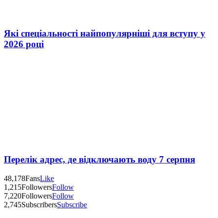
Які спеціальності найпопулярніші для вступу у
2026 році
Перелік адрес, де відключають воду 7 серпня
48,178
Fans
Like
1,215
Followers
Follow
7,220
Followers
Follow
2,745
Subscribers
Subscribe