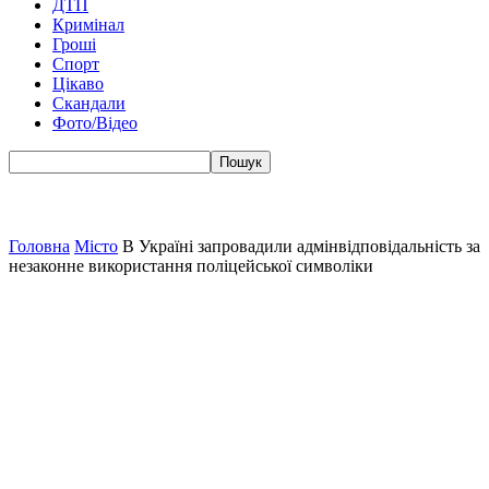
ДТП
Кримінал
Гроші
Спорт
Цікаво
Скандали
Фото/Відео
Головна
Місто
В Україні запровадили адмінвідповідальність за
незаконне використання поліцейської символіки