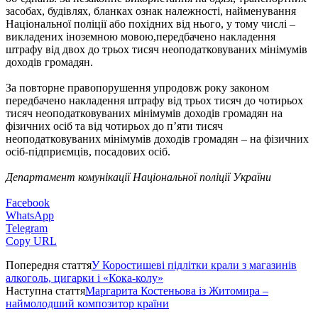
засобах, будівлях, бланках ознак належності, найменування
Національної поліції або похідних від нього, у тому числі –
викладених іноземною мовою,передбачено накладення
штрафу від двох до трьох тисяч неоподатковуваних мінімумів
доходів громадян.
За повторне правопорушення упродовж року законом
передбачено накладення штрафу від трьох тисяч до чотирьох
тисяч неоподатковуваних мінімумів доходів громадян на
фізичних осіб та від чотирьох до п’яти тисяч
неоподатковуваних мінімумів доходів громадян – на фізичних
осіб-підприємців, посадових осіб.
Департамент комунікації Національної поліції України
Facebook
WhatsApp
Telegram
Copy URL
Попередня стаття
У Коростишеві підлітки крали з магазинів
алкоголь, цигарки і «Кока-колу»
Наступна стаття
Маргарита Костеньова із Житомира –
наймолодший композитор країни