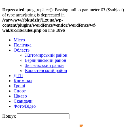
Deprecated
: preg_replace(): Passing null to parameter #3 ($subject)
of type array|string is deprecated in
/var/www/rbkudzhj/1.zt.ua/wp-
content/plugins/wordfence/vendor/wordfence/wf-
waf/src/lib/rules.php
on line
1896
Місто
Політика
Область
Житомирський район
Бердичівський район
Звягельський район
Коростенський район
ДТП
Кримінал
Гроші
Спорт
Цікаво
Скандали
Фото/Відео
Пошук