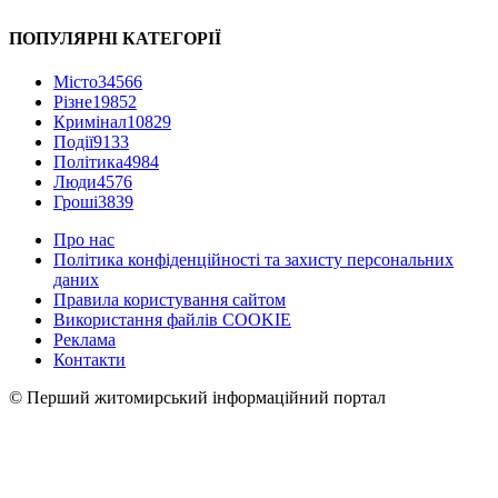
ПОПУЛЯРНІ КАТЕГОРІЇ
Місто
34566
Різне
19852
Кримінал
10829
Події
9133
Політика
4984
Люди
4576
Гроші
3839
Про нас
Політика конфіденційності та захисту персональних
даних
Правила користування сайтом
Використання файлів COOKIE
Реклама
Контакти
© Перший житомирський інформаційний портал