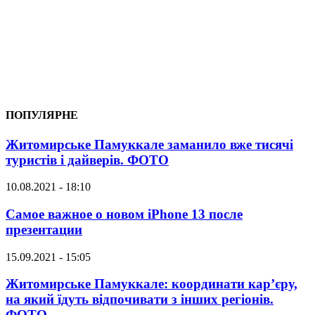
ПОПУЛЯРНЕ
Житомирське Памуккале заманило вже тисячі
туристів і дайверів. ФОТО
10.08.2021 - 18:10
Самое важное о новом iPhone 13 после
презентации
15.09.2021 - 15:05
Житомирське Памуккале: координати кар’єру,
на який їдуть відпочивати з інших регіонів.
ФОТО