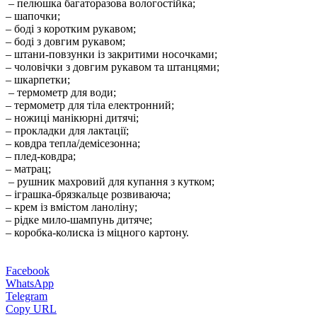
– пелюшка багаторазова вологостійка;
– шапочки;
– боді з коротким рукавом;
– боді з довгим рукавом;
– штани-повзунки із закритими носочками;
– чоловічки з довгим рукавом та штанцями;
– шкарпетки;
– термометр для води;
– термометр для тіла електронний;
– ножиці манікюрні дитячі;
– прокладки для лактації;
– ковдра тепла/демісезонна;
– плед-ковдра;
– матрац;
– рушник махровий для купання з кутком;
– іграшка-брязкальце розвиваюча;
– крем із вмістом ланоліну;
– рідке мило-шампунь дитяче;
– коробка-колиска із міцного картону.
Facebook
WhatsApp
Telegram
Copy URL