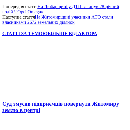
Попередня стаття
На Любарщині у ДТП загинув 28-річний
водій \”Opel Omega»
Наступна стаття
На Житомирщині учасники АТО стали
власниками 2672 земельних ділянок
СТАТТІ ЗА ТЕМОЮ
БІЛЬШЕ ВІД АВТОРА
Суд змусив підприємців повернути Житомиру
землю в центрі