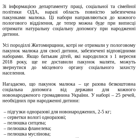
Зі інформацією департаменту праці, соціальної та сімейної
політики ОДА, наразі область повністю забезпечена
пакунками малюка. Ці набори направляються до кожного
пологового відділення, де тепер можна буде при виписці
отримати натуральну соціальну допомогу при народженні
дитини.
Усі породіллі Житомирщини, котрі не отримали у пологовому
пакунок малюка для своєї дитини, забезпечені відповідними
наборами. Якщо батькам дітей, які народилися з 1 вересня
2018 року, ще не доставили пакунок маляти, можуть
звернутися до місцевого органу соціального захисту
населення.
Нагадаємо, що пакунок малюка – це разова безкоштовна
соціальна допомога від держави для кожного
новонародженого громадянина України. У наборі – 25 речей,
необхідних при народженні дитини:
– підгузки одноразові для новонароджених, 2-5 кг;
– серветки вологі одноразові;
– пелюшка ситцева;
– пелюшка фланелева;
– пелюшка муслінова;