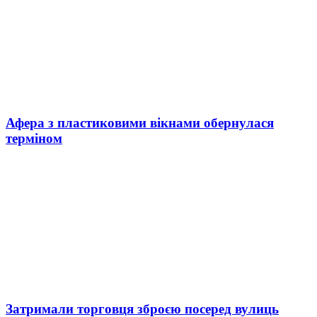
Афера з пластиковими вікнами обернулася
терміном
Затримали торговця зброєю посеред вулиць