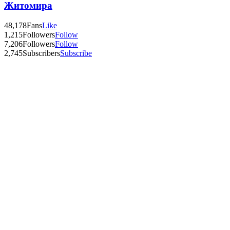
Житомира
48,178
Fans
Like
1,215
Followers
Follow
7,206
Followers
Follow
2,745
Subscribers
Subscribe