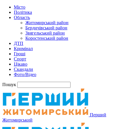
Місто
Політика
Область
Житомирський район
Бердичівський район
Звягельський район
Коростенський район
ДТП
Кримінал
Гроші
Спорт
Цікаво
Скандали
Фото/Відео
Пошук
Перший
Житомирський