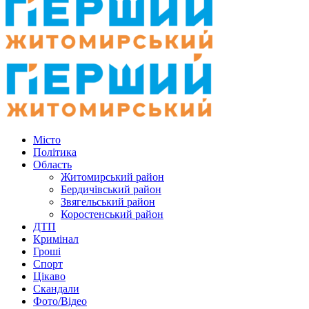
Місто
Політика
Область
Житомирський район
Бердичівський район
Звягельський район
Коростенський район
ДТП
Кримінал
Гроші
Спорт
Цікаво
Скандали
Фото/Відео