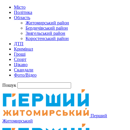
Місто
Політика
Область
Житомирський район
Бердичівський район
Звягельський район
Коростенський район
ДТП
Кримінал
Гроші
Спорт
Цікаво
Скандали
Фото/Відео
Пошук
Перший
Житомирський