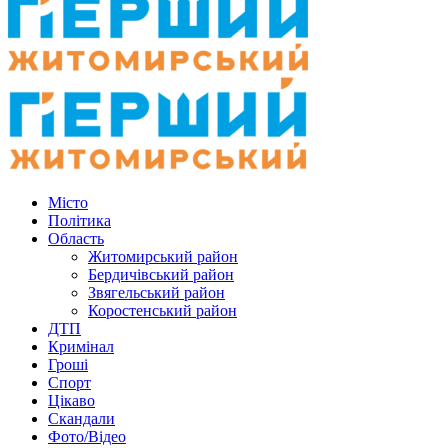
Місто
Політика
Область
Житомирський район
Бердичівський район
Звягельський район
Коростенський район
ДТП
Кримінал
Гроші
Спорт
Цікаво
Скандали
Фото/Відео