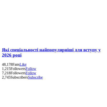
Які спеціальності найпопулярніші для вступу у
2026 році
48,178
Fans
Like
1,215
Followers
Follow
7,218
Followers
Follow
2,745
Subscribers
Subscribe