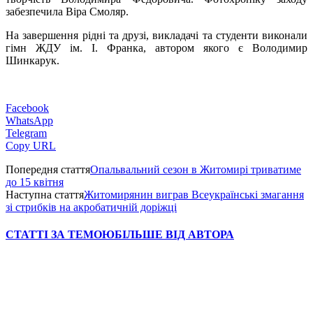
забезпечила Віра Смоляр.
На завершення рідні та друзі, викладачі та студенти виконали
гімн ЖДУ ім. І. Франка, автором якого є Володимир
Шинкарук.
Facebook
WhatsApp
Telegram
Copy URL
Попередня стаття
Опальвальний сезон в Житомирі триватиме
до 15 квітня
Наступна стаття
Житомирянин виграв Всеукраїнські змагання
зі стрибків на акробатичній доріжці
СТАТТІ ЗА ТЕМОЮ
БІЛЬШЕ ВІД АВТОРА