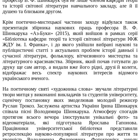
професор В. Ф. Шинкарук був не лише членом кафедри теорії
та історії світової літератури навчального закладу, але й її
душею та близьким другом.
Крім поетично-мистецької частини заходу відбулася також
презентація збірника наукових праць професора В. Ф.
Шинкарука «Аз-Буки» (2015), який вийшов в рамках серії
«Бібліотека кафедри теорії та історії світової літератури ІФЖ
ЖДУ ім. І. Франка», і до якого увійшли вибрані наукові та
публіцистичні статті з актуальних проблем історії давньої і
сучасної літератури, фольклору, вітчизняного мистецтва та
літературного краєзнавства. Збірник, який почав готувати до
друку ще сам автор, а видали вже його рідні, друзі й колеги,
відображає весь спектр наукових інтересів відомого
українського вченого.
На поетичному святі «художника слова» звучали літературні
твори митця у виконанні викладачів та студентів університету,
сценічну постановку яких змоделював молодий режисер
Руслан Трокоз. Заслужена артистка України Ірина Шинкарук
співала пісні Володимира Шинкарука. Атмосферу спогадів
протягом всього вечора ілюстрували унікальні фото- та
відеоматеріали, які підготувала Ярослава Гапонова.
Працівники університетської бібліотеки представили
ретроспекцію науково-популярної літератури про життя та
творчість Володимира Федоровича. Фотохроніку заходу