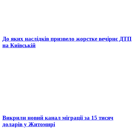
До яких наслідків призвело жорстке вечірнє ДТП
на Київській
Викрили новий канал міграції за 15 тисяч
доларів у Житомирі