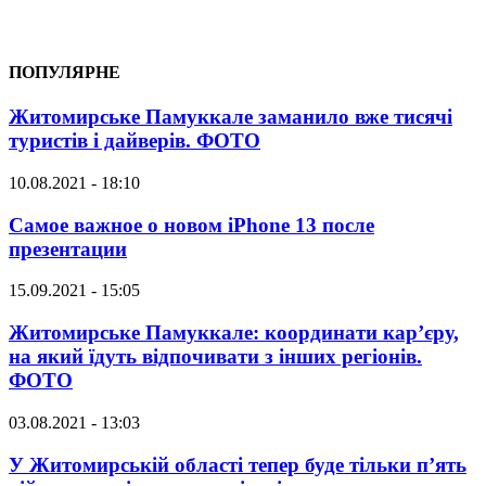
ПОПУЛЯРНЕ
Житомирське Памуккале заманило вже тисячі
туристів і дайверів. ФОТО
10.08.2021 - 18:10
Самое важное о новом iPhone 13 после
презентации
15.09.2021 - 15:05
Житомирське Памуккале: координати кар’єру,
на який їдуть відпочивати з інших регіонів.
ФОТО
03.08.2021 - 13:03
У Житомирській області тепер буде тільки п’ять