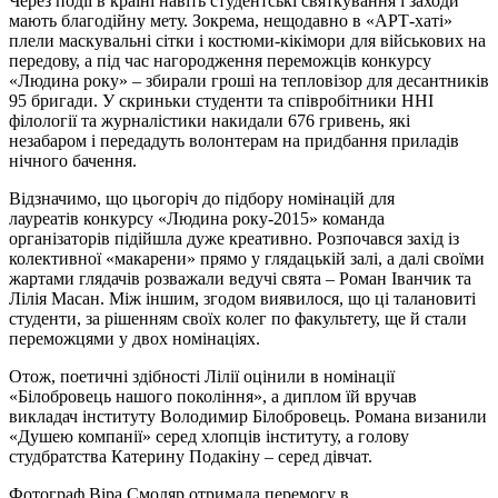
Через події в країні навіть студентські святкування і заходи
мають благодійну мету. Зокрема, нещодавно в «АРТ-хаті»
плели маскувальні сітки і костюми-кікімори для військових на
передову, а під час нагородження переможців конкурсу
«Людина року» – збирали гроші на тепловізор для десантників
95 бригади. У скриньки студенти та співробітники ННІ
філології та журналістики накидали 676 гривень, які
незабаром і передадуть волонтерам на придбання приладів
нічного бачення.
Відзначимо, що цьогоріч до підбору номінацій для
лауреатів конкурсу «Людина року-2015» команда
організаторів підійшла дуже креативно. Розпочався захід із
колективної «макарени» прямо у глядацькій залі, а далі своїми
жартами глядачів розважали ведучі свята – Роман Іванчик та
Лілія Масан. Між іншим, згодом виявилося, що ці талановиті
студенти, за рішенням своїх колег по факультету, ще й стали
переможцями у двох номінаціях.
Отож, поетичні здібності Лілії оцінили в номінації
«Білобровець нашого покоління», а диплом їй вручав
викладач інституту Володимир Білобровець. Романа визанили
«Душею компанії» серед хлопців інституту, а голову
студбратства Катерину Подакіну – серед дівчат.
Фотограф Віра Смоляр отримала перемогу в