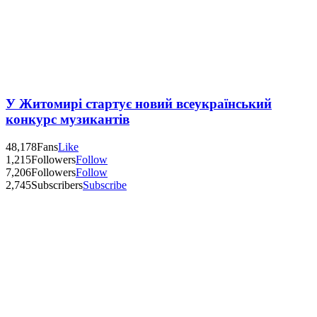
У Житомирі стартує новий всеукраїнський
конкурс музикантів
48,178
Fans
Like
1,215
Followers
Follow
7,206
Followers
Follow
2,745
Subscribers
Subscribe