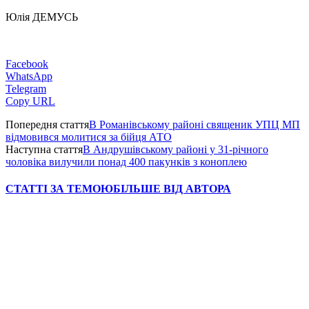
Юлія ДЕМУСЬ
Facebook
WhatsApp
Telegram
Copy URL
Попередня стаття
В Романівському районі священик УПЦ МП
відмовився молитися за бійця АТО
Наступна стаття
В Андрушівському районі у 31-річного
чоловіка вилучили понад 400 пакунків з коноплею
СТАТТІ ЗА ТЕМОЮ
БІЛЬШЕ ВІД АВТОРА