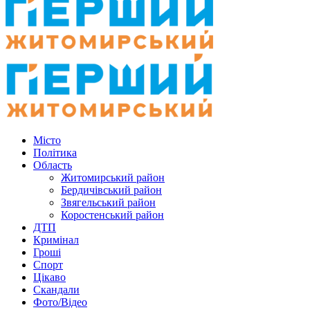
Місто
Політика
Область
Житомирський район
Бердичівський район
Звягельський район
Коростенський район
ДТП
Кримінал
Гроші
Спорт
Цікаво
Скандали
Фото/Відео