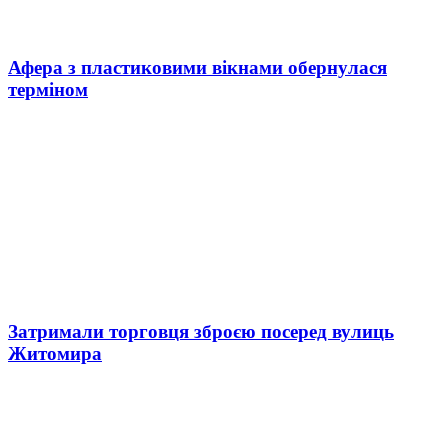
Афера з пластиковими вікнами обернулася
терміном
Затримали торговця зброєю посеред вулиць
Житомира