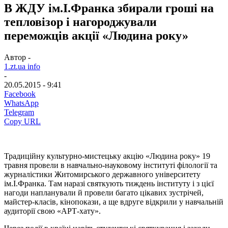
В ЖДУ ім.І.Франка збирали гроші на
тепловізор і нагороджували
переможців акції «Людина року»
Автор -
1.zt.ua info
-
20.05.2015 - 9:41
Facebook
WhatsApp
Telegram
Copy URL
Традиційну культурно-мистецьку акцію «Людина року» 19
травня провели в навчально-науковому інституті філології та
журналістики Житомирського державного університету
ім.І.Франка. Там наразі святкують тиждень інституту і з цієї
нагоди напланували й провели багато цікавих зустрічей,
майстер-класів, кінопокази, а ще вдруге відкрили у навчальній
аудиторії свою «АРТ-хату».