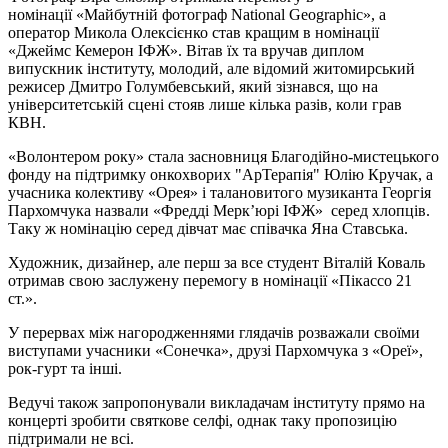
номінації «
Майбутній фотограф National Geographic», а
оператор Микола Олексієнко став кращим в номінації
«Джеймс Кемерон ІФЖ». Вітав їх та вручав диплом
випускник інституту, молодий, але відомий житомирський
режисер Дмитро Голумбевський, який зізнався, що на
університетській сцені стояв лише кілька разів, коли грав
КВН.
«Волонтером року» стала
засновниця Благодійно-мистецького
фонду на підтримку онкохворих "АрТерапія" Юлію Кручак, а
учасника колективу «Орея» і талановитого музиканта Георгія
Пархомчука назвали
«Фредді Мерк’юрі ІФЖ» серед хлопців.
Таку ж номінацію серед дівчат має співачка Яна Ставська.
Художник, дизайнер, але перш за все студент Віталій Коваль
отримав свою заслужену перемогу в номінації «Пікассо 21
ст.».
У перервах між нагородженнями глядачів розважали своїми
виступами учасники «Сонечка», друзі Пархомчука з «Ореї»,
рок-гурт та інші.
Ведучі також запропонували викладачам інституту прямо на
концерті зробити святкове селфі, однак таку пропозицію
підтримали не всі.