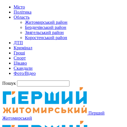
Місто
Політика
Область
Житомирський район
Бердичівський район
Звягельський район
Коростенський район
ДТП
Кримінал
Гроші
Спорт
Цікаво
Скандали
Фото/Відео
Пошук
Перший
Житомирський