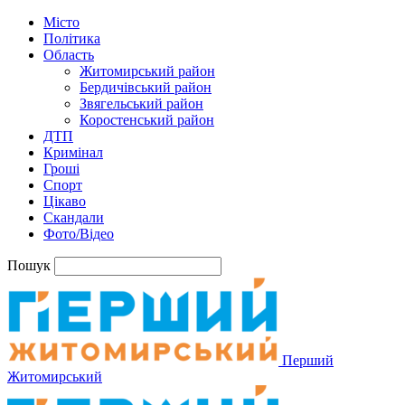
Місто
Політика
Область
Житомирський район
Бердичівський район
Звягельський район
Коростенський район
ДТП
Кримінал
Гроші
Спорт
Цікаво
Скандали
Фото/Відео
Пошук
Перший
Житомирський