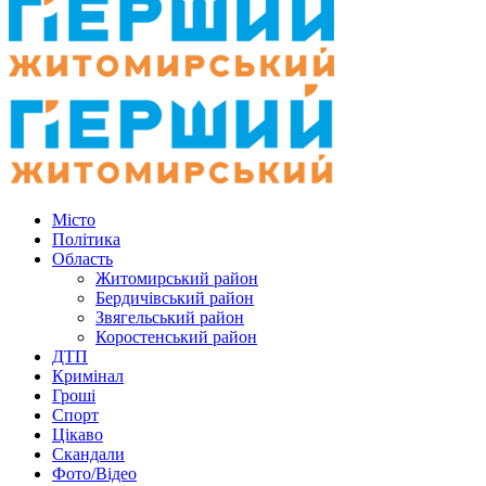
Місто
Політика
Область
Житомирський район
Бердичівський район
Звягельський район
Коростенський район
ДТП
Кримінал
Гроші
Спорт
Цікаво
Скандали
Фото/Відео