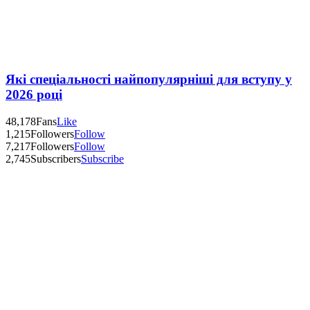
Які спеціальності найпопулярніші для вступу у
2026 році
48,178
Fans
Like
1,215
Followers
Follow
7,217
Followers
Follow
2,745
Subscribers
Subscribe