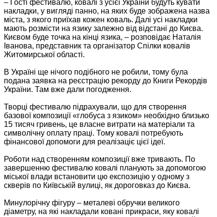
– Гості фестивалю, ковалі з усієї України будуть кувати
накладки, у вигляді панно, на яких буде зображена назва
міста, з якого приїхав кожен коваль. Далі усі накладки
мають розмісти на язику залежно від відстані до Києва.
Києвом буде точка на кінці язика, – розповідає Наталія
Іванова, представник та організатор Спілки ковалів
Житомирської області.
В Україні ще нічого подібного не робили, тому була
подана заявка на реєстрацію рекорду до Книги Рекордів
України. Там вже дали погодження.
Творці фестивалю підрахували, що для створення
базової композиції «глобуса з язиком» необхідно близько
15 тисяч гривень, це власне витрати на матеріали та
символічну оплату праці. Тому ковалі потребують
фінансової допомоги для реалізаціє цієї ідеї.
Роботи над створенням композиції вже тривають. По
завершенню фестивалю ковалі планують за допомогою
міської влади встановити цю експозицію у одному з
скверів по Київській вулиці, як дороговказ до Києва.
Минулорічну фігуру – металеві обручки великого
діаметру, на які накладали ковані прикраси, яку ковалі