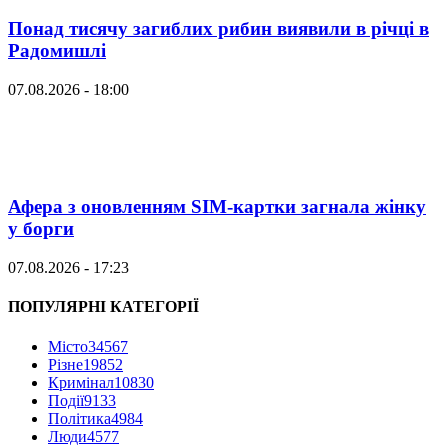
Понад тисячу загиблих рибин виявили в річці в
Радомишлі
07.08.2026 - 18:00
Афера з оновленням SIM-картки загнала жінку
у борги
07.08.2026 - 17:23
ПОПУЛЯРНІ КАТЕГОРІЇ
Місто
34567
Різне
19852
Кримінал
10830
Події
9133
Політика
4984
Люди
4577