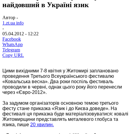
найдовший в Україні язик
Автор -
1.zt.ua info
-
05.04.2012 - 12:22
Facebook
WhatsApp
Telegram
Copy URL
Цими вихідними 7-8 квітня у Житомирі заплановано
проведення Третього Всеукраїнського фестивалю
«Ковальська весна».
Два роки поспіль фестиваль
проводили в червні, однак цього року його перенесли
через «Євро-2012».
За задумом організаторів основною темою третього
фесту стане приказка «Язик і до Києва доведе». На
фестивалі ця приказка буде матеріалізовуватися: ковалі
Житомирщини представлять металевого глобуса та
язика, пише
20 хвилин.