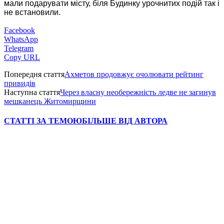
мали подарувати місту, біля Будинку урочнитих подій так і
не встановили.
Facebook
WhatsApp
Telegram
Copy URL
Попередня стаття
Ахметов продовжує очолювати рейтинг
привидів
Наступна стаття
Через власну необережність ледве не загинув
мешканець Житомирщини
СТАТТІ ЗА ТЕМОЮ
БІЛЬШЕ ВІД АВТОРА