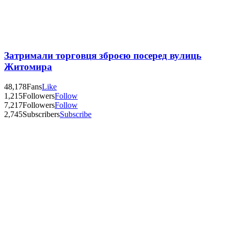
Затримали торговця зброєю посеред вулиць
Житомира
48,178
Fans
Like
1,215
Followers
Follow
7,217
Followers
Follow
2,745
Subscribers
Subscribe