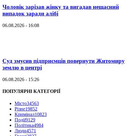
Чоловік зарізав жінку та вигадав нещасний
випадок заради алібі
06.08.2026 - 16:08
Суд змусив підприємців повернути Житомиру
землю в центрі
06.08.2026 - 15:26
ПОПУЛЯРНІ КАТЕГОРІЇ
Місто
34563
Різне
19852
Кримінал
10823
Події
9129
Політика
4984
Люди
4571