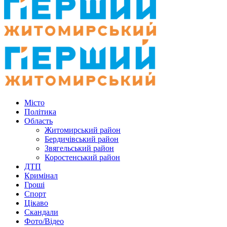
Місто
Політика
Область
Житомирський район
Бердичівський район
Звягельський район
Коростенський район
ДТП
Кримінал
Гроші
Спорт
Цікаво
Скандали
Фото/Відео