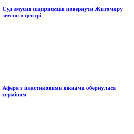
Суд змусив підприємців повернути Житомиру
землю в центрі
Афера з пластиковими вікнами обернулася
терміном