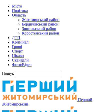
Місто
Політика
Область
Житомирський район
Бердичівський район
Звягельський район
Коростенський район
ДТП
Кримінал
Гроші
Спорт
Цікаво
Скандали
Фото/Відео
Пошук
Перший
Житомирський