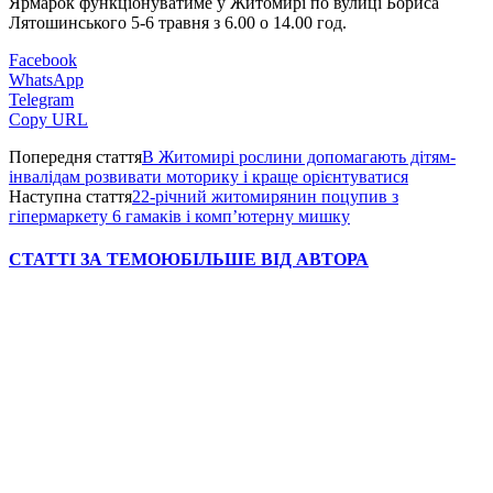
Ярмарок функціонуватиме у Житомирі по вулиці Бориса
Лятошинського 5-6 травня з 6.00 о 14.00 год.
Facebook
WhatsApp
Telegram
Copy URL
Попередня стаття
В Житомирі рослини допомагають дітям-
інвалідам розвивати моторику і краще орієнтуватися
Наступна стаття
22-річний житомирянин поцупив з
гіпермаркету 6 гамаків і комп’ютерну мишку
СТАТТІ ЗА ТЕМОЮ
БІЛЬШЕ ВІД АВТОРА