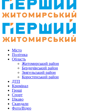
Місто
Політика
Область
Житомирський район
Бердичівський район
Звягельський район
Коростенський район
ДТП
Кримінал
Гроші
Спорт
Цікаво
Скандали
Фото/Відео