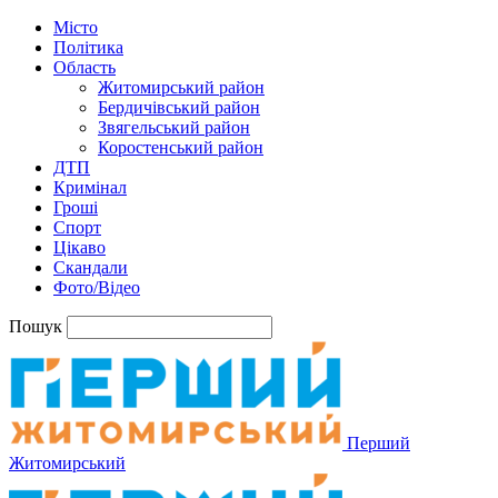
Місто
Політика
Область
Житомирський район
Бердичівський район
Звягельський район
Коростенський район
ДТП
Кримінал
Гроші
Спорт
Цікаво
Скандали
Фото/Відео
Пошук
Перший
Житомирський