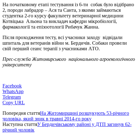
На початковому етапі тестування із 6-ти собак було відібрано
2, породи лабрадор – Ася та Санта, з якими займаються
студентка 2-го курсу факультету ветеринарної медицини
Котвіцька Альона та викладач кафедри мікробіології,
фармакології та епізоотології Рибачук Жанна.
Після проходження тесту, всі учасники заходу відвідали
шпиталь для ветеранів війни м. Бердичів. Собаки провели
свій перший сеанс терапії з учасниками АТО.
Прес-служба Житомирського національного агроекологічного
університету
Facebook
WhatsApp
Telegram
Copy URL
Попередня стаття
На Житомирщині розшукують 53-річного
чоловіка, який зник в травні 2014-го року
Наступна стаття
У Бердичівському районі у ДТП загинув 62-
річний чоловік