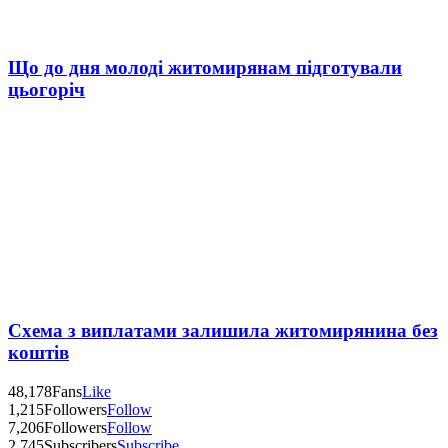
Що до дня молоді житомирянам підготували
цьогоріч
Схема з виплатами залишила житомирянина без
коштів
48,178
Fans
Like
1,215
Followers
Follow
7,206
Followers
Follow
2,745
Subscribers
Subscribe