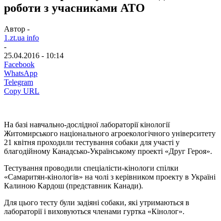
роботи з учасниками АТО
Автор -
1.zt.ua info
-
25.04.2016 - 10:14
Facebook
WhatsApp
Telegram
Copy URL
На базі навчально-дослідної лабораторії кінології
Житомирського національного агроекологічного університету
21 квітня проходили тестування собаки для участі у
благодійному Канадсько-Українському проекті «Друг Героя».
Тестування проводили спеціалісти-кінологи спілки
«Самаритян-кінологів» на чолі з керівником проекту в Україні
Калиною Кардош (представник Канади).
Для цього тесту були задіяні собаки, які утримаються в
лабораторії і виховуються членами гуртка «Кінолог».