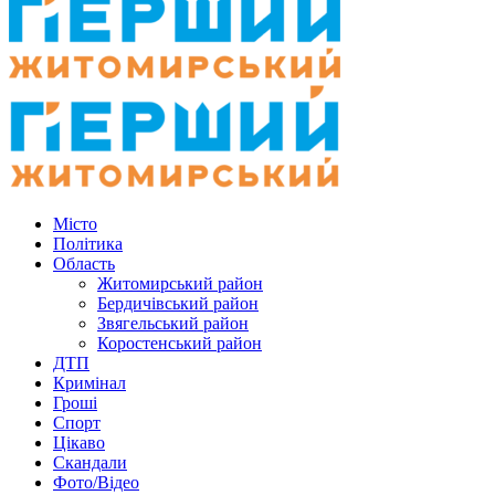
Місто
Політика
Область
Житомирський район
Бердичівський район
Звягельський район
Коростенський район
ДТП
Кримінал
Гроші
Спорт
Цікаво
Скандали
Фото/Відео