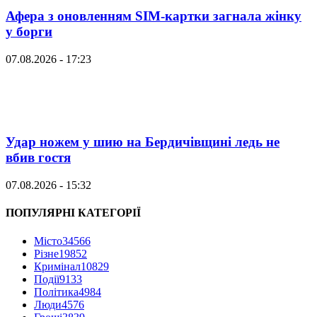
Афера з оновленням SIM-картки загнала жінку
у борги
07.08.2026 - 17:23
Удар ножем у шию на Бердичівщині ледь не
вбив гостя
07.08.2026 - 15:32
ПОПУЛЯРНІ КАТЕГОРІЇ
Місто
34566
Різне
19852
Кримінал
10829
Події
9133
Політика
4984
Люди
4576