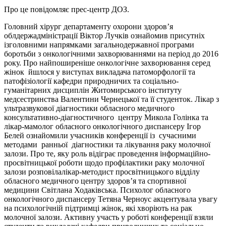
Про це повідомляє прес-центр ДОЗ.
Головний хірург департаменту охорони здоров’я
облдержадміністрації Віктор Лучків ознайомив присутніх
ізголовними напрямками загальнодержавної програми
боротьби з онкологічними захворюваннями на період до 2016
року. Про найпоширеніше онкологічне захворювання серед
жінок йшлося у виступах викладача патоморфології та
патофізіології кафедри природничих та соціально-
гуманітарних дисциплін Житомирського інституту
медсестринства Валентини Чернецької та її студенток. Лікар з
ультразвукової діагностики обласного медичного
консультативно-діагностичного центру Микола Голінка та
лікар-мамолог обласного онкологічного диспансеру Ігор
Белей ознайомили учасників конференції із сучасними
методами ранньої діагностики та лікування раку молочної
залози. Про те, яку роль відіграє проведення інформаційно-
просвітницької роботи щодо профілактики раку молочної
залози розповілалікар-методист просвітницького відділу
обласного медичного центру здоров’я та спортивної
медицини Світлана Ходаківська. Психолог обласного
онкологічного диспансеру Тетяна Черноус акцентувала увагу
на психологічній підтримці жінок, які хворіють на рак
молочної залози. Активну участь у роботі конференції взяли