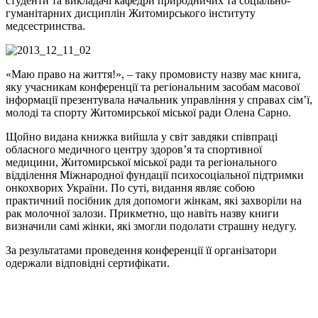
студенти та викладачі кафедри природничих та соціально-
гуманітарних дисциплін Житомирського інституту
медсестринства.
«Маю право на життя!», – таку промовисту назву має книга,
яку учасникам конференції та регіональним засобам масової
інформації презентувала начальник управління у справах сім’ї,
молоді та спорту Житомирської міської ради Олена Сарно.
Щойно видана книжка вийшла у світ завдяки співпраці
обласного медичного центру здоров’я та спортивної
медицини, Житомирської міської ради та регіонального
відділення Міжнародної фундації психосоціальної підтримки
онкохворих України. По суті, видання являє собою
практичний посібник для допомоги жінкам, які захворіли на
рак молочної залози. Прикметно, що навіть назву книги
визначили самі жінки, які змогли подолати страшну недугу.
За результатами проведення конференції її організатори
одержали відповідні сертифікати.