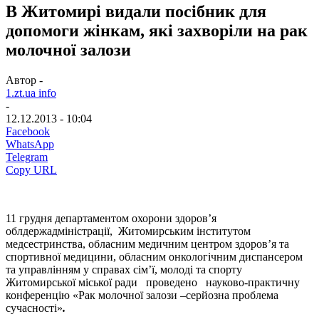
В Житомирі видали посібник для
допомоги жінкам, які захворіли на рак
молочної залози
Автор -
1.zt.ua info
-
12.12.2013 - 10:04
Facebook
WhatsApp
Telegram
Copy URL
11 грудня департаментом охорони здоров’я
облдержадміністрації, Житомирським інститутом
медсестринства, обласним медичним центром здоров’я та
спортивної медицини, обласним онкологічним диспансером
та управлінням у справах сім’ї, молоді та спорту
Житомирської міської ради проведено науково-практичну
конференцію «Рак молочної залози –серйозна проблема
сучасності»
.