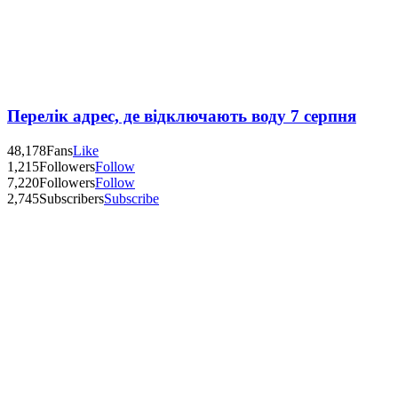
Перелік адрес, де відключають воду 7 серпня
48,178
Fans
Like
1,215
Followers
Follow
7,220
Followers
Follow
2,745
Subscribers
Subscribe