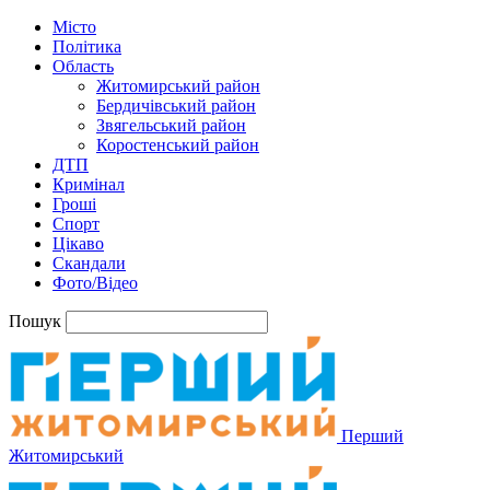
Місто
Політика
Область
Житомирський район
Бердичівський район
Звягельський район
Коростенський район
ДТП
Кримінал
Гроші
Спорт
Цікаво
Скандали
Фото/Відео
Пошук
Перший
Житомирський