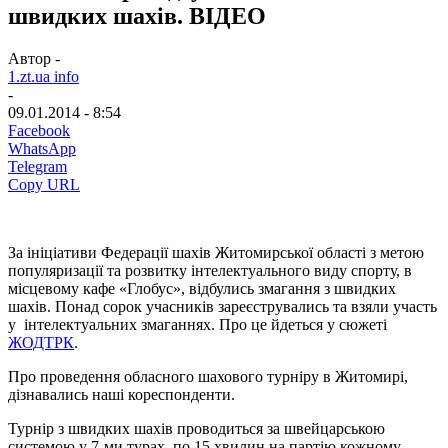
швидких шахів. ВІДЕО
Автор -
1.zt.ua info
-
09.01.2014 - 8:54
Facebook
WhatsApp
Telegram
Copy URL
За ініціативи Федерації шахів Житомирської області з метою
популяризації та розвитку інтелектуального виду спорту, в
місцевому кафе «Глобус», відбулись змагання з швидких
шахів. Понад сорок учасників зареєструвались та взяли участь
у інтелектуальних змаганнях. Про це йдеться у сюжеті
ЖОДТРК
.
Про проведення обласного шахового турніру в Житомирі,
дізнавались наші кореспонденти.
Турнір з швидких шахів проводиться за швейцарською
системою у 7-ми турах, по 15 хвилин на партію кожному