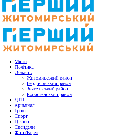
Місто
Політика
Область
Житомирський район
Бердичівський район
Звягельський район
Коростенський район
ДТП
Кримінал
Гроші
Спорт
Цікаво
Скандали
Фото/Відео