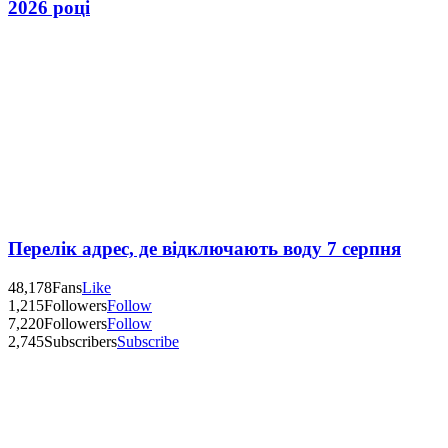
2026 році
Перелік адрес, де відключають воду 7 серпня
48,178
Fans
Like
1,215
Followers
Follow
7,220
Followers
Follow
2,745
Subscribers
Subscribe