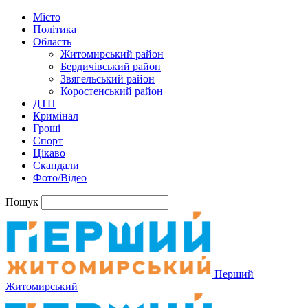
Місто
Політика
Область
Житомирський район
Бердичівський район
Звягельський район
Коростенський район
ДТП
Кримінал
Гроші
Спорт
Цікаво
Скандали
Фото/Відео
Пошук
Перший
Житомирський