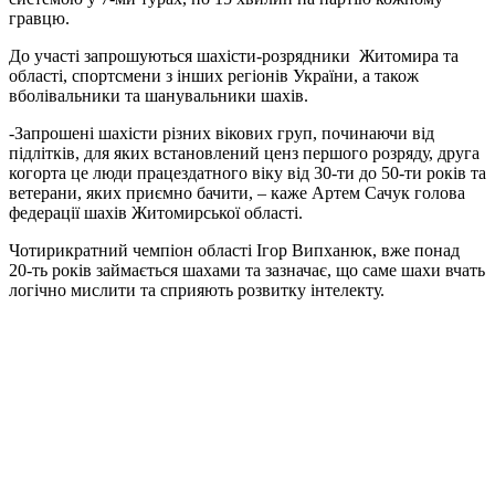
гравцю.
До участі запрошуються шахісти-розрядники Житомира та
області, спортсмени з інших регіонів України, а також
вболівальники та шанувальники шахів.
-Запрошені шахісти різних вікових груп, починаючи від
підлітків, для яких встановлений ценз першого розряду, друга
когорта це люди працездатного віку від 30-ти до 50-ти років та
ветерани, яких приємно бачити, – каже Артем Сачук голова
федерації шахів Житомирської області.
Чотирикратний чемпіон області Ігор Випханюк, вже понад
20-ть років займається шахами та зазначає, що саме шахи вчать
логічно мислити та сприяють розвитку інтелекту.