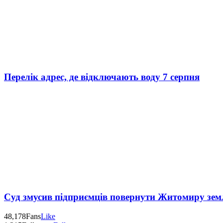
Перелік адрес, де відключають воду 7 серпня
Суд змусив підприємців повернути Житомиру зем
48,178
Fans
Like