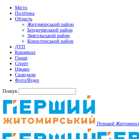
Місто
Політика
Область
Житомирський район
Бердичівський район
Звягельський район
Коростенський район
ДТП
Кримінал
Гроші
Спорт
Цікаво
Скандали
Фото/Відео
Пошук
Перший Житомирс