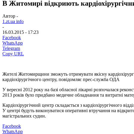
В Житомирі відкриють кардіохірургічн
Автор -
1.zt.ua info
-
16.03.2015 - 17:23
Facebook
WhatsApp
Telegram
Copy URL
Жителі Житомирщини зможуть отримувати якісну кардіохірургічну
кардіохірургічного центру, повідомляє прес-служба ОДА
У вересні 2012 року на базі обласної лікарні розпочалася рекон
2013 років було придбано медичне обладнання та витратні матер
Кардіохірургічний центр складається з кардіохірургічного відділ
У центрі будуть виконуватися оперативні втручання на відкрито
магістральних судин.
Facebook
WhatsApp