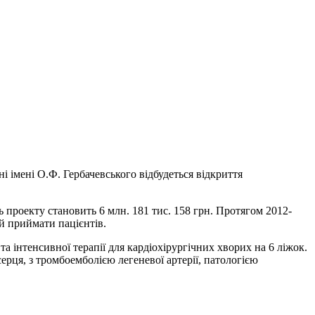
і імені О.Ф. Гербачевського відбудеться відкриття
ь проекту становить 6 млн. 181 тис. 158 грн. Протягом 2012-
ий приймати пацієнтів.
та інтенсивної терапії для кардіохірургічних хворих на 6 ліжок.
рця, з тромбоемболією легеневої артерії, патологією