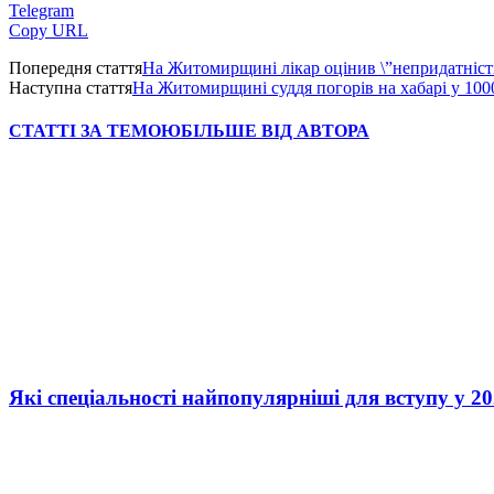
Telegram
Copy URL
Попередня стаття
На Житомирщині лікар оцінив \”непридатність\
Наступна стаття
На Житомирщині суддя погорів на хабарі у 100
СТАТТІ ЗА ТЕМОЮ
БІЛЬШЕ ВІД АВТОРА
Які спеціальності найпопулярніші для вступу у 20