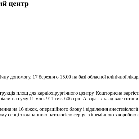
ий центр
 допомогу. 17 березня о 15.00 на базі обласної клінічної лікарн
струкція площ для кардіохірургічного центру. Кошторисна вартіст
іали на суму 11 млн. 911 тис. 606 грн. А зараз заклад вже готов
ення на 16 ліжок, операційного блоку і відділення анестезіології 
му серці з клапанною патологією серця, з ішемічною хворобою се