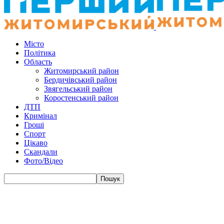
Місто
Політика
Область
Житомирський район
Бердичівський район
Звягельський район
Коростенський район
ДТП
Кримінал
Гроші
Спорт
Цікаво
Скандали
Фото/Відео