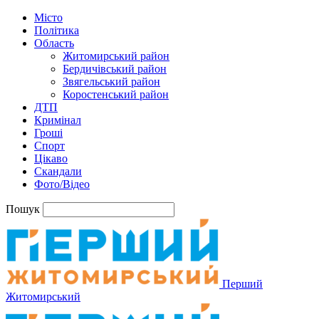
Місто
Політика
Область
Житомирський район
Бердичівський район
Звягельський район
Коростенський район
ДТП
Кримінал
Гроші
Спорт
Цікаво
Скандали
Фото/Відео
Пошук
Перший
Житомирський