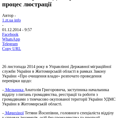
процес люстрації
Автор -
1.zt.ua info
-
01.12.2014 - 9:57
Facebook
WhatsApp
Telegram
Copy URL
26 листопада 2014 року в Управлінні Державної міграційної
служби України в Житомирській області в рамках Закону
України «Про очищення влади» розпочато проведення
перевірки щодо:
–
Мельника
Анатолія Григоровича, заступника начальника
відділу з питань громадянства, реєстрації та роботи з
громадянами з тимчасово окупованої території України УДМС
України в Житомирській області.
–
Мачихіної
Тетяни Йосипівни, головного спеціаліста відділу
у справах іноземців, осіб без громадянства та протидії