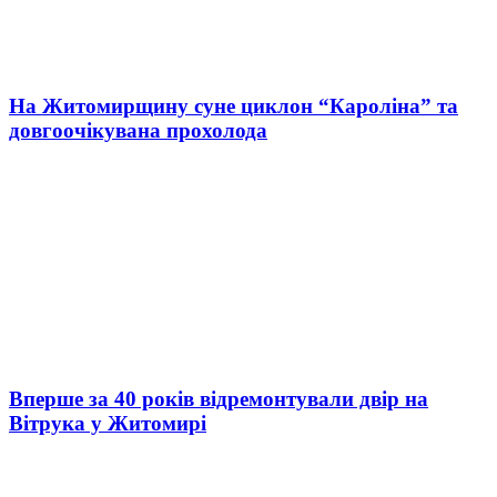
На Житомирщину суне циклон “Кароліна” та
довгоочікувана прохолода
Вперше за 40 років відремонтували двір на
Вітрука у Житомирі