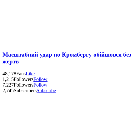
Масштабний удар по Кромбергу обійшовся без
жертв
48,178
Fans
Like
1,215
Followers
Follow
7,227
Followers
Follow
2,745
Subscribers
Subscribe