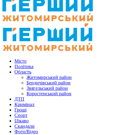
Місто
Політика
Область
Житомирський район
Бердичівський район
Звягельський район
Коростенський район
ДТП
Кримінал
Гроші
Спорт
Цікаво
Скандали
Фото/Відео