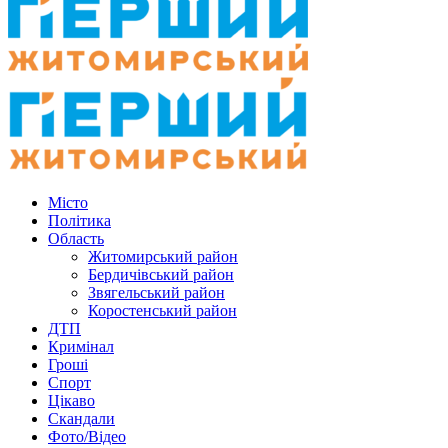
Місто
Політика
Область
Житомирський район
Бердичівський район
Звягельський район
Коростенський район
ДТП
Кримінал
Гроші
Спорт
Цікаво
Скандали
Фото/Відео