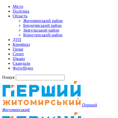
Місто
Політика
Область
Житомирський район
Бердичівський район
Звягельський район
Коростенський район
ДТП
Кримінал
Гроші
Спорт
Цікаво
Скандали
Фото/Відео
Пошук
Перший
Житомирський