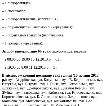
– 1 піскорозкидач;
– 1 екскаватор;
– 5 піскорозкиджачів (чергування);
– 2 плужнощіточні автомобілі (чергування);
– 3 підмітальні трактора (чергування);
– 1 грейдер (чергування).
За добу використано 66 тонн піскосуміші,
зокрема:
– з 08:00 до 19:00 10.12.2013 р. – 61 т.
– з 19:00 до 8:00 11.12.2013 р. – 5 т.
В місцях ожеледиці посипано такі вулиці (10 грудня 2013
р.):
вул. Андріївська, вул. Богунська, вул. В. Бердичівська, вул.
Ватутіна, вул. Вітрука, вул. І. Гонти, вул. Гоголівська, вул.
Довженка, вул. Домбровського, вул. Дитячої Комуни, вул.
Жуйка, вул. Заводська, вул. Київська, вул. Клосовського, вул.
Коростишівська, вул. Б. Лятошинського, Західне шосе, вул.
Малікова, вул. Московська, вул. Михайлівська, вул. 1-го
Травня, вул. Л. Толстого, вул. М. Рибалка, вул. П.