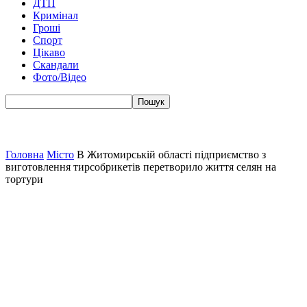
ДТП
Кримінал
Гроші
Спорт
Цікаво
Скандали
Фото/Відео
Головна
Місто
В Житомирській області підприємство з
виготовлення тирсобрикетів перетворило життя селян на
тортури