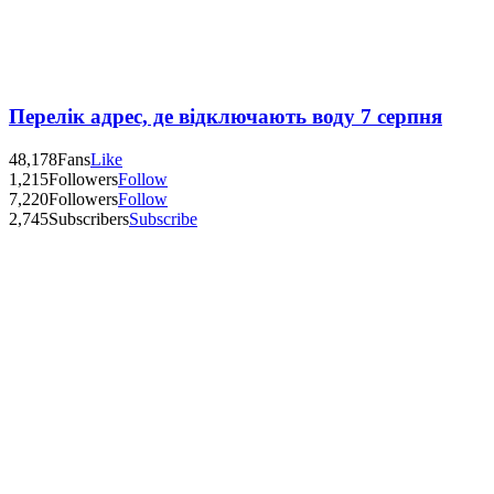
Перелік адрес, де відключають воду 7 серпня
48,178
Fans
Like
1,215
Followers
Follow
7,220
Followers
Follow
2,745
Subscribers
Subscribe