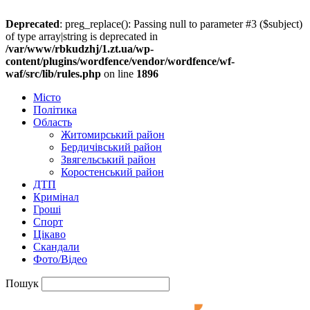
Deprecated
: preg_replace(): Passing null to parameter #3 ($subject)
of type array|string is deprecated in
/var/www/rbkudzhj/1.zt.ua/wp-
content/plugins/wordfence/vendor/wordfence/wf-
waf/src/lib/rules.php
on line
1896
Місто
Політика
Область
Житомирський район
Бердичівський район
Звягельський район
Коростенський район
ДТП
Кримінал
Гроші
Спорт
Цікаво
Скандали
Фото/Відео
Пошук