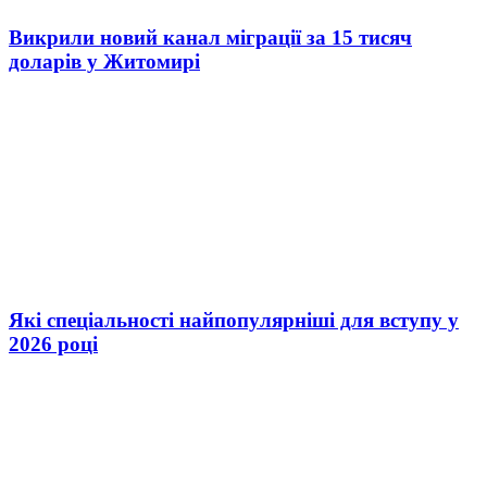
Викрили новий канал міграції за 15 тисяч
доларів у Житомирі
Які спеціальності найпопулярніші для вступу у
2026 році