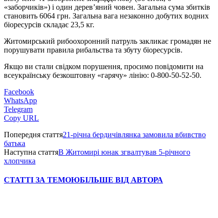
«заборчиків») і один дерев’яний човен. Загальна сума збитків
становить 6064 грн. Загальна вага незаконно добутих водних
біоресурсів складає 23,5 кг.
Житомирський рибоохоронний патруль закликає громадян не
порушувати правила рибальства та збуту біоресурсів.
Якщо ви стали свідком порушення, просимо повідомити на
всеукраїнську безкоштовну «гарячу» лінію: 0-800-50-52-50.
Facebook
WhatsApp
Telegram
Copy URL
Попередня стаття
21-річна бердичівлянка замовила вбивство
батька
Наступна стаття
В Житомирі юнак згвалтував 5-річного
хлопчика
СТАТТІ ЗА ТЕМОЮ
БІЛЬШЕ ВІД АВТОРА