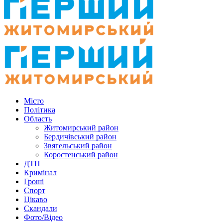
Місто
Політика
Область
Житомирський район
Бердичівський район
Звягельський район
Коростенський район
ДТП
Кримінал
Гроші
Спорт
Цікаво
Скандали
Фото/Відео