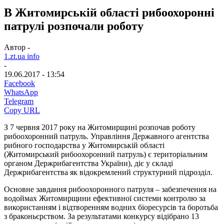
В Житомирській області рибоохоронні
патрулі розпочали роботу
Автор -
1.zt.ua info
-
19.06.2017 - 13:54
Facebook
WhatsApp
Telegram
Copy URL
З 7 червня 2017 року на Житомирщині розпочав роботу
рибоохоронний патруль. Управління Державного агентства
рибного господарства у Житомирській області
(Житомирський рибоохоронний патруль) є територіальним
органом Держрибагентства України), діє у складі
Держрибагентства як відокремлений структурний підрозділ.
Основне завдання рибоохоронного патруля – забезпечення на
водоймах Житомирщини ефективної системи контролю за
використанням і відтворенням водних біоресурсів та боротьба
з браконьєрством. За результатами конкурсу відібрано 13