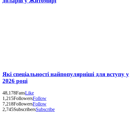
доларів у Житомирі
Які спеціальності найпопулярніші для вступу у
2026 році
48,178
Fans
Like
1,215
Followers
Follow
7,218
Followers
Follow
2,745
Subscribers
Subscribe