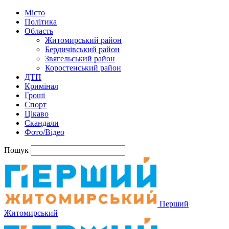
Місто
Політика
Область
Житомирський район
Бердичівський район
Звягельський район
Коростенський район
ДТП
Кримінал
Гроші
Спорт
Цікаво
Скандали
Фото/Відео
Пошук
Перший
Житомирський