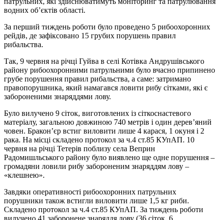
патрульних, які здійснюватимуть моніторинг та патрулювання
водних об’єктів області.
За перший тиждень роботи було проведено 5 рибоохоронних
рейдів, де зафіксовано 15 грубих порушень правил
рибальства.
Так, 9 червня на річці Гуйва в селі Котівка Андрушівського
району рибоохоронними патрульними було вчасно припинено
грубе порушення правил рибальства, а саме: затримано
правопорушника, який намагався ловити рибу сітками, які є
забороненими знаряддями лову.
Було вилучено 9 сіток, виготовлених із сіткоснастевого
матеріалу, загальною довжиною 740 метрів і один дерев’яний
човен. Бракон’єр встиг виловити лише 4 карася, 1 окуня і 2
рака. На місці складено протокол за ч.4 ст.85 КУпАП. 10
червня на річці Тетерів поблизу села Веприн
Радомишльського району було виявлено ще одне порушення –
громадяни ловили рибу забороненим знаряддям лову –
«клешнею».
Завдяки оперативності рибоохоронних патрульних
порушники також встигли виловити лише 1,5 кг риби.
Складено протокол за ч.4 ст.85 КУпАП. За тиждень роботи
вилучено 41 заборонене знаряддя лову (36 сіток, 6