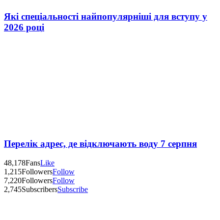
Які спеціальності найпопулярніші для вступу у
2026 році
Перелік адрес, де відключають воду 7 серпня
48,178
Fans
Like
1,215
Followers
Follow
7,220
Followers
Follow
2,745
Subscribers
Subscribe