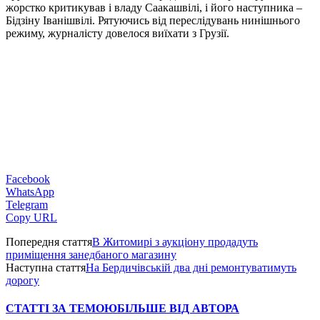
жорстко критикував і владу Саакашвілі, і його наступника –
Бідзіну Іванішвілі. Рятуючись від переслідувань нинішнього
режиму, журналісту довелося виїхати з Грузії.
Facebook
WhatsApp
Telegram
Copy URL
Попередня стаття
В Житомирі з аукціону продадуть
приміщення занедбаного магазину
Наступна стаття
На Бердичівській два дні ремонтуватимуть
дорогу
СТАТТІ ЗА ТЕМОЮ
БІЛЬШЕ ВІД АВТОРА