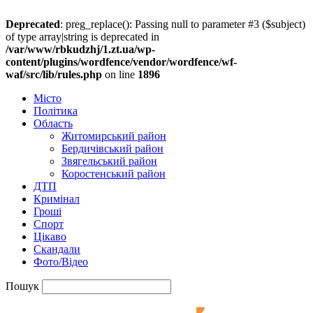
Deprecated
: preg_replace(): Passing null to parameter #3 ($subject)
of type array|string is deprecated in
/var/www/rbkudzhj/1.zt.ua/wp-
content/plugins/wordfence/vendor/wordfence/wf-
waf/src/lib/rules.php
on line
1896
Місто
Політика
Область
Житомирський район
Бердичівський район
Звягельський район
Коростенський район
ДТП
Кримінал
Гроші
Спорт
Цікаво
Скандали
Фото/Відео
Пошук