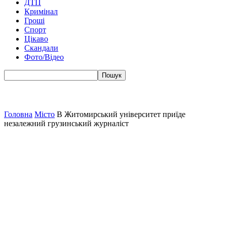
ДТП
Кримінал
Гроші
Спорт
Цікаво
Скандали
Фото/Відео
Головна
Місто
В Житомирський університет приїде
незалежний грузинський журналіст