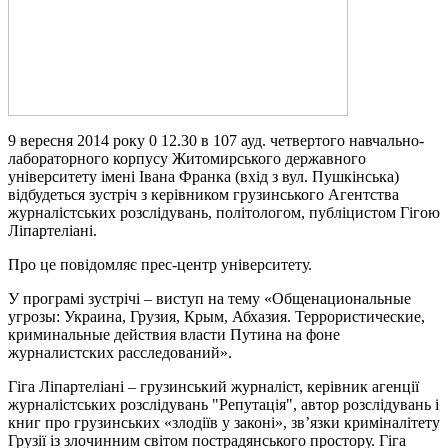
9 вересня 2014 року 0 12.30 в 107 ауд. четвертого навчально-
лабораторного корпусу Житомирського державного
університету імені Івана Франка (вхід з вул. Пушкінська)
відбудеться зустріч з керівником грузинського Агентства
журналістських розслідувань, політологом, публіцистом Гігою
Ліпартеліані.
Про це повідомляє прес-центр університету.
У програмі зустрічі – виступ на тему «Общенациональные
угрозы: Украина, Грузия, Крым, Абхазия. Террористические,
криминальные действия власти Путина на фоне
журналистских расследований».
Гіга Ліпартеліані – грузинський журналіст, керівник агенції
журналістських розслідувань "Репутація", автор розслідувань і
книг про грузинських «злодіїв у законі», зв’язки криміналітету
Грузії із злочинним світом пострадянського простору. Гіга