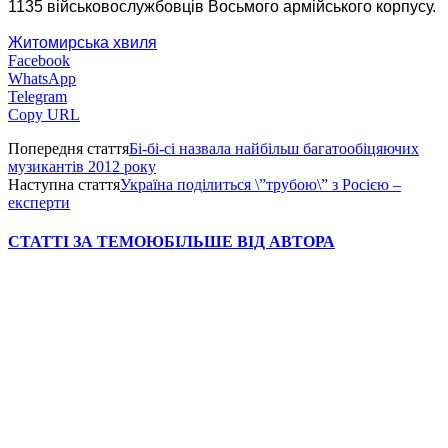
1135 військовослужбовців Восьмого армійського корпусу.
Житомирська хвиля
Facebook
WhatsApp
Telegram
Copy URL
Попередня стаття
Бі-бі-сі назвала найбільш багатообіцяючих
музикантів 2012 року
Наступна стаття
Україна поділиться \”трубою\” з Росією –
експерти
СТАТТІ ЗА ТЕМОЮ
БІЛЬШЕ ВІД АВТОРА