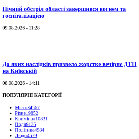
Нічний обстріл області завершився вогнем та
госпіталізацією
09.08.2026 - 11:28
До яких наслідків призвело жорстке вечірнє ДТП
на Київській
08.08.2026 - 14:11
ПОПУЛЯРНІ КАТЕГОРІЇ
Місто
34567
Різне
19852
Кримінал
10831
Події
9135
Політика
4984
Люди
4579