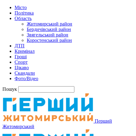
Місто
Політика
Область
Житомирський район
Бердичівський район
Звягельський район
Коростенський район
ДТП
Кримінал
Гроші
Спорт
Цікаво
Скандали
Фото/Відео
Пошук
Перший
Житомирський