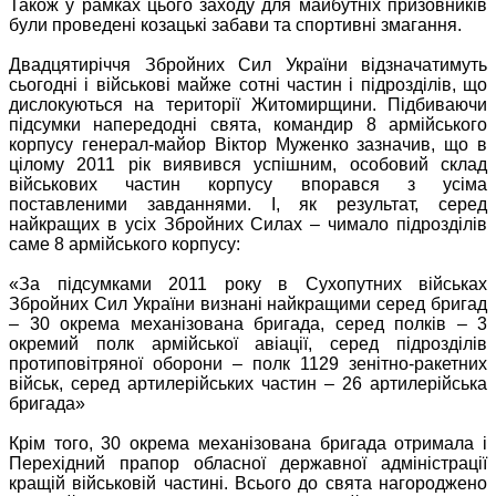
Також у рамках цього заходу для майбутніх призовників
були проведені козацькі забави та спортивні змагання.
Двадцятиріччя Збройних Сил України відзначатимуть
сьогодні і військові майже сотні частин і підрозділів, що
дислокуються на території Житомирщини. Підбиваючи
підсумки напередодні свята, командир 8 армійського
корпусу генерал-майор Віктор Муженко зазначив, що в
цілому 2011 рік виявився успішним, особовий склад
військових частин корпусу впорався з усіма
поставленими завданнями. І, як результат, серед
найкращих в усіх Збройних Силах – чимало підрозділів
саме 8 армійського корпусу:
«За підсумками 2011 року в Сухопутних військах
Збройних Сил України визнані найкращими серед бригад
– 30 окрема механізована бригада, серед полків – 3
окремий полк армійської авіації, серед підрозділів
протиповітряної оборони – полк 1129 зенітно-ракетних
військ, серед артилерійських частин – 26 артилерійська
бригада»
Крім того, 30 окрема механізована бригада отримала і
Перехідний прапор обласної державної адміністрації
кращій військовій частині. Всього до свята нагороджено