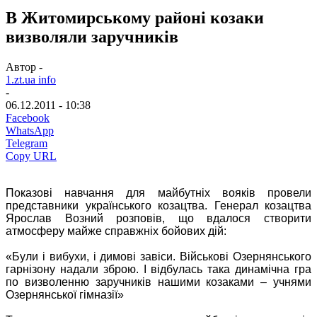
В Житомирському районі козаки
визволяли заручників
Автор -
1.zt.ua info
-
06.12.2011 - 10:38
Facebook
WhatsApp
Telegram
Copy URL
Показові навчання для майбутніх вояків провели
представники українського козацтва. Генерал козацтва
Ярослав Возний розповів, що вдалося створити
атмосферу майже справжніх бойових дій:
«Були і вибухи, і димові завіси. Військові Озернянського
гарнізону надали зброю. І відбулась така динамічна гра
по визволенню заручників нашими козаками – учнями
Озернянської гімназії»