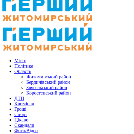
Місто
Політика
Область
Житомирський район
Бердичівський район
Звягельський район
Коростенський район
ДТП
Кримінал
Гроші
Спорт
Цікаво
Скандали
Фото/Відео