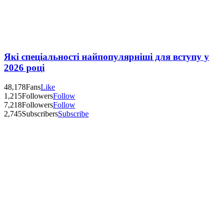
Які спеціальності найпопулярніші для вступу у
2026 році
48,178
Fans
Like
1,215
Followers
Follow
7,218
Followers
Follow
2,745
Subscribers
Subscribe