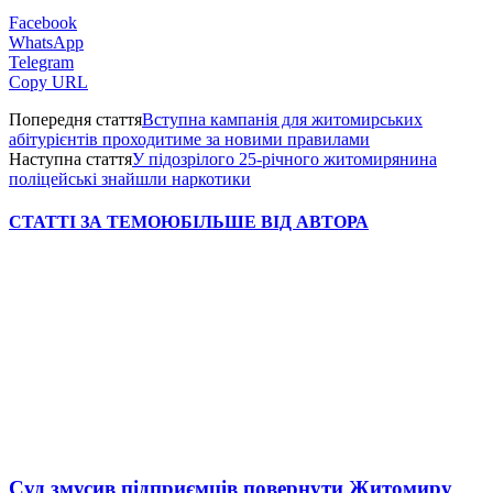
Facebook
WhatsApp
Telegram
Copy URL
Попередня стаття
Вступна кампанія для житомирських
абітурієнтів проходитиме за новими правилами
Наступна стаття
У підозрілого 25-річного житомирянина
поліцейські знайшли наркотики
СТАТТІ ЗА ТЕМОЮ
БІЛЬШЕ ВІД АВТОРА
Суд змусив підприємців повернути Житомиру