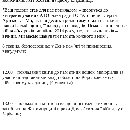
захисників, які поховані на цьому кладовищі.
"Ваш подвиг став для нас прикладом, – звернувся до
ветеранів учасник АТО, член ради ГО "Атошник" Сергій
Артемов. – Ми, як і ви десятки років тому, стали на захист
нашої Батьківщини, її народу та нащадків. Нема різниці, чи це
війна 40-х років, чи війна 2014 року, подвиг захисників –
вічний. Ми маємо шанувати пам’ять кожного з них".
8 травня, безпосередньо у День пам’яті та примирення,
відбудеться:
12.00 – покладання квітів до пам’ятних дошок, меморіалів за
участю представників влади області на Корольовському
військовому кладовищі (Смолянка);
13.00 – покладання квітів на кладовищі німецьких воїнів,
загиблих на Житомирщині в роки Другої світової війни, у с.
Зарічани;