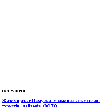
ПОПУЛЯРНЕ
Житомирське Памуккале заманило вже тисячі
туристів і дайверів. ФОТО