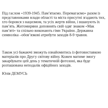
Під гаслом «1939-1945. Пам’ятаємо. Перемагаємо» разом із
представниками влади області та міста присутні згадають тих,
хто боровся з нацизмом, та усіх жертв війни, і вшанують їх
пам’ять. Житомиряни доповнять свій одяг знаком «Мак
пам’яті» та спільно виконають гімн України. Державна
символіка –обов’язкові атрибути заходів 8-9 травня.
Також усі бажаючі зможуть ознайомитись із фотовиставкою
матеріалів про Другу світову війну. Кожен матиме змогу
закарбувати цей день у тематичній фотозоні, яка буде
розташована неподалік офіційних заходів.
Юлія ДЕМУСЬ