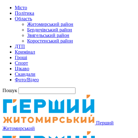
Місто
Політика
Область
Житомирський район
Бердичівський район
Звягельський район
Коростенський район
ДТП
Кримінал
Гроші
Спорт
Цікаво
Скандали
Фото/Відео
Пошук
Перший
Житомирський