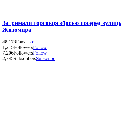
Затримали торговця зброєю посеред вулиць
Житомира
48,178
Fans
Like
1,215
Followers
Follow
7,206
Followers
Follow
2,745
Subscribers
Subscribe