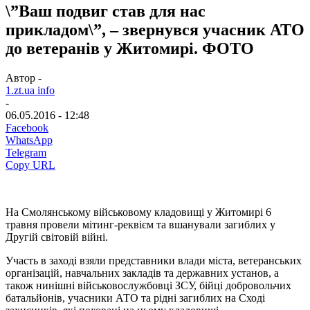
\”Ваш подвиг став для нас
прикладом\”, – звернувся учасник АТО
до ветеранів у Житомирі. ФОТО
Автор -
1.zt.ua info
-
06.05.2016 - 12:48
Facebook
WhatsApp
Telegram
Copy URL
На Смолянському військовому кладовищі у Житомирі 6
травня провели мітинг-реквієм та вшанували загиблих у
Другій світовій війні.
Участь в заході взяли представники влади міста, ветеранських
організацій, навчальних закладів та державних установ, а
також нинішні військовослужбовці ЗСУ, бійці добровольчих
батальйонів, учасники АТО та рідні загиблих на Сході