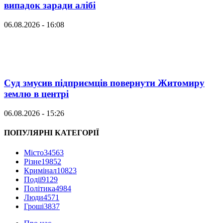
випадок заради алібі
06.08.2026 - 16:08
Суд змусив підприємців повернути Житомиру
землю в центрі
06.08.2026 - 15:26
ПОПУЛЯРНІ КАТЕГОРІЇ
Місто
34563
Різне
19852
Кримінал
10823
Події
9129
Політика
4984
Люди
4571
Гроші
3837