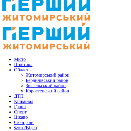
Місто
Політика
Область
Житомирський район
Бердичівський район
Звягельський район
Коростенський район
ДТП
Кримінал
Гроші
Спорт
Цікаво
Скандали
Фото/Відео