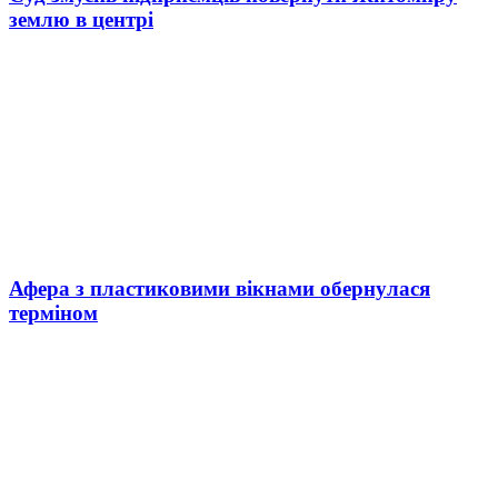
землю в центрі
Афера з пластиковими вікнами обернулася
терміном