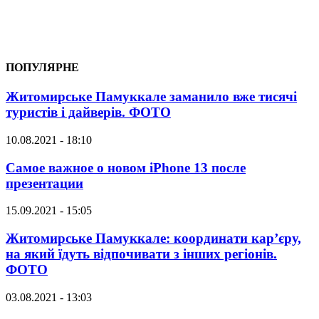
ПОПУЛЯРНЕ
Житомирське Памуккале заманило вже тисячі
туристів і дайверів. ФОТО
10.08.2021 - 18:10
Самое важное о новом iPhone 13 после
презентации
15.09.2021 - 15:05
Житомирське Памуккале: координати кар’єру,
на який їдуть відпочивати з інших регіонів.
ФОТО
03.08.2021 - 13:03