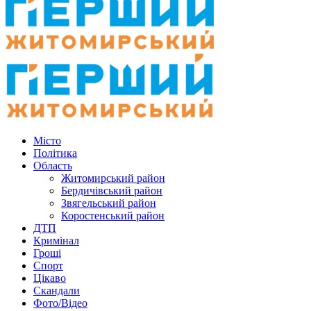
Місто
Політика
Область
Житомирський район
Бердичівський район
Звягельський район
Коростенський район
ДТП
Кримінал
Гроші
Спорт
Цікаво
Скандали
Фото/Відео