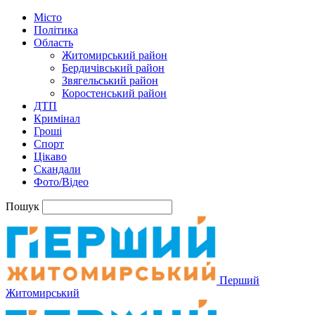
Місто
Політика
Область
Житомирський район
Бердичівський район
Звягельський район
Коростенський район
ДТП
Кримінал
Гроші
Спорт
Цікаво
Скандали
Фото/Відео
Пошук
Перший
Житомирський