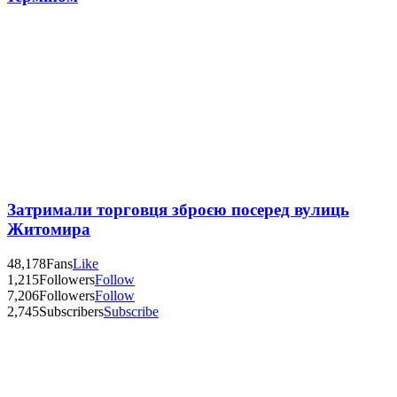
Затримали торговця зброєю посеред вулиць
Житомира
48,178
Fans
Like
1,215
Followers
Follow
7,206
Followers
Follow
2,745
Subscribers
Subscribe