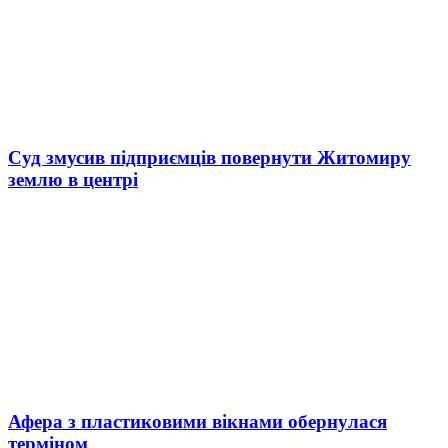
Суд змусив підприємців повернути Житомиру
землю в центрі
Афера з пластиковими вікнами обернулася
терміном