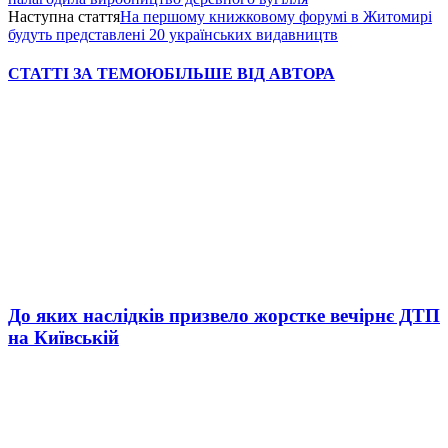
Наступна стаття
На першому книжковому форумі в Житомирі
будуть представлені 20 українських видавництв
СТАТТІ ЗА ТЕМОЮ
БІЛЬШЕ ВІД АВТОРА
До яких наслідків призвело жорстке вечірнє ДТП
на Київській