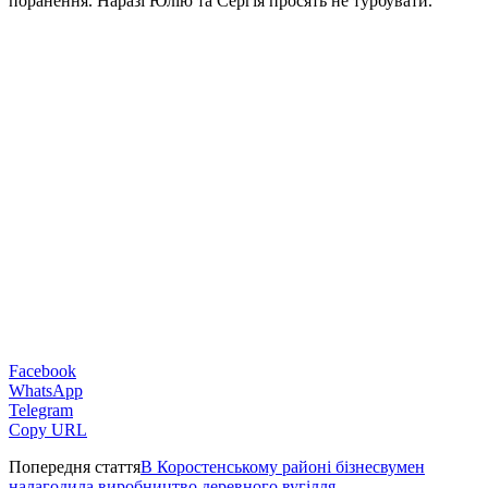
поранення. Наразі Юлію та Сергія просять не турбувати.
Facebook
WhatsApp
Telegram
Copy URL
Попередня стаття
В Коростенському районі бізнесвумен
налагодила виробництво деревного вугілля