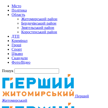
Місто
Політика
Область
Житомирський район
Бердичівський район
Звягельський район
Коростенський район
ДТП
Кримінал
Гроші
Спорт
Цікаво
Скандали
Фото/Відео
Пошук
Перший
Житомирський