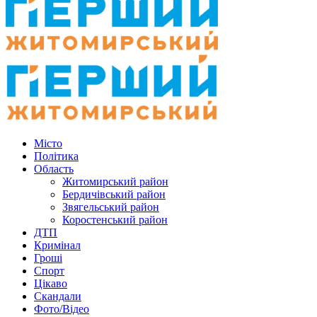
Місто
Політика
Область
Житомирський район
Бердичівський район
Звягельський район
Коростенський район
ДТП
Кримінал
Гроші
Спорт
Цікаво
Скандали
Фото/Відео