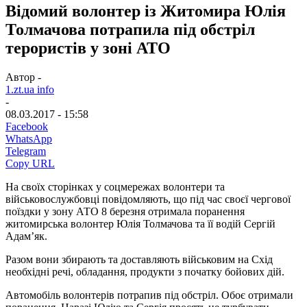
Відомий волонтер із Житомира Юлія
Толмачова потрапила під обстріл
терористів у зоні АТО
Автор -
1.zt.ua info
-
08.03.2017 - 15:58
Facebook
WhatsApp
Telegram
Copy URL
На своїх сторінках у соцмережах волонтери та
військовослужбовці повідомляють, що під час своєї чергової
поїздки у зону АТО 8 березня отримала поранення
житомирська волонтер Юлія Толмачова та її водій Сергій
Адам’як.
Разом вони збирають та доставляють військовим на Схід
необхідні речі, обладання, продукти з початку бойових дій.
Автомобіль волонтерів потрапив під обстріл. Обоє отримали