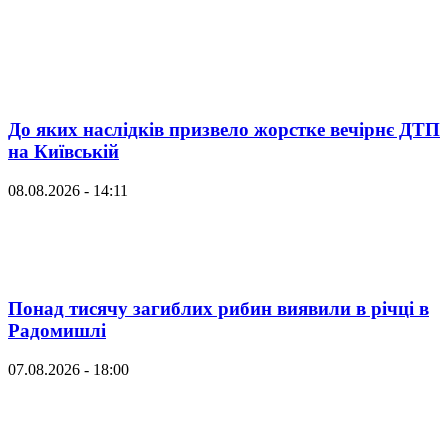
До яких наслідків призвело жорстке вечірнє ДТП
на Київській
08.08.2026 - 14:11
Понад тисячу загиблих рибин виявили в річці в
Радомишлі
07.08.2026 - 18:00