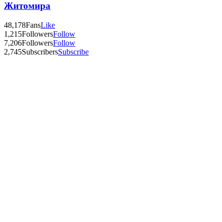
Житомира
48,178
Fans
Like
1,215
Followers
Follow
7,206
Followers
Follow
2,745
Subscribers
Subscribe