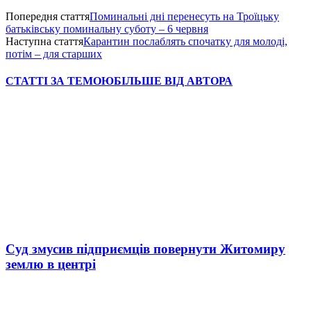
Попередня стаття
Поминальні дні перенесуть на Троїцьку
батьківську поминальну суботу – 6 червня
Наступна стаття
Карантин послаблять спочатку для молоді,
потім – для старших
СТАТТІ ЗА ТЕМОЮ
БІЛЬШЕ ВІД АВТОРА
Суд змусив підприємців повернути Житомиру
землю в центрі