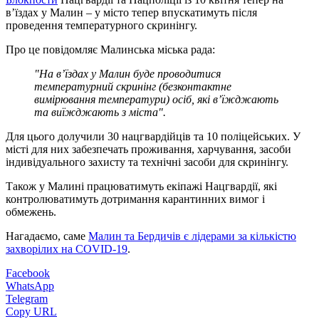
в’їздах у Малин – у місто тепер впускатимуть після
проведення температурного скринінгу.
Про це повідомляє Малинська міська рада:
"На в’їздах у Малин буде проводитися
температурний скринінг (безконтактне
вимірювання температури) осіб, які в’їжджають
та виїжджають з міста".
Для цього долучили 30 нацгвардійців та 10 поліцейських. У
місті для них забезпечать проживання, харчування, засоби
індивідуального захисту та технічні засоби для скринінгу.
Також у Малині працюватимуть екіпажі Нацгвардії, які
контролюватимуть дотримання карантинних вимог і
обмежень.
Нагадаємо, саме
Малин та Бердичів є лідерами за кількістю
захворілих на COVID-19
.
Facebook
WhatsApp
Telegram
Copy URL