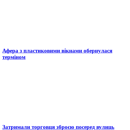
Афера з пластиковими вікнами обернулася
терміном
Затримали торговця зброєю посеред вулиць