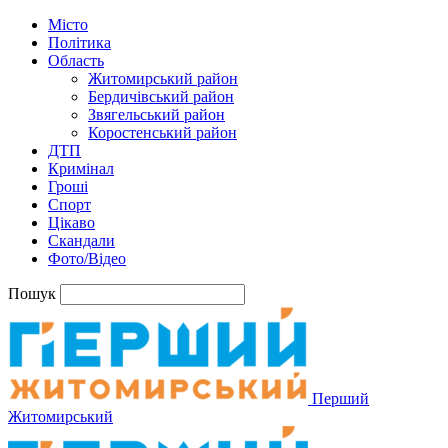
Місто
Політика
Область
Житомирський район
Бердичівський район
Звягельський район
Коростенський район
ДТП
Кримінал
Гроші
Спорт
Цікаво
Скандали
Фото/Відео
Пошук
Перший
Житомирський