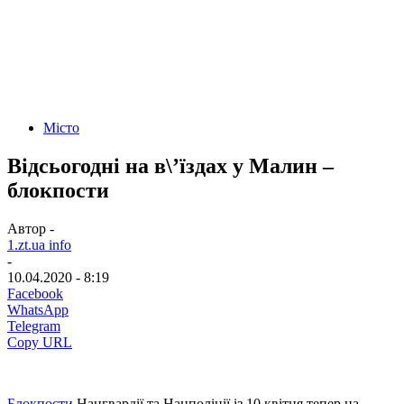
Місто
Відсьогодні на в\’їздах у Малин –
блокпости
Автор -
1.zt.ua info
-
10.04.2020 - 8:19
Facebook
WhatsApp
Telegram
Copy URL
Блокпости
Нацгвардії та Нацполіції із 10 квітня тепер на