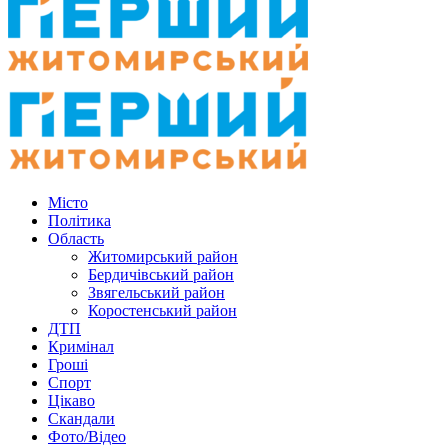
Місто
Політика
Область
Житомирський район
Бердичівський район
Звягельський район
Коростенський район
ДТП
Кримінал
Гроші
Спорт
Цікаво
Скандали
Фото/Відео