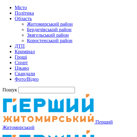
Місто
Політика
Область
Житомирський район
Бердичівський район
Звягельський район
Коростенський район
ДТП
Кримінал
Гроші
Спорт
Цікаво
Скандали
Фото/Відео
Пошук
Перший
Житомирський