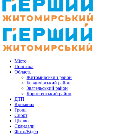
Місто
Політика
Область
Житомирський район
Бердичівський район
Звягельський район
Коростенський район
ДТП
Кримінал
Гроші
Спорт
Цікаво
Скандали
Фото/Відео