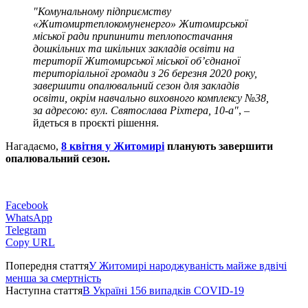
"Комунальному підприємству
«Житомиртеплокомуненерго» Житомирської
міської ради припинити теплопостачання
дошкільних та шкільних закладів освіти на
території Житомирської міської об’єднаної
територіальної громади з 26 березня 2020 року,
завершити опалювальний сезон для закладів
освіти, окрім навчально виховного комплексу №38,
за адресою: вул. Святослава Ріхтера, 10-а"
, –
йдеться в проєкті рішення.
Нагадаємо,
8 квітня у Житомирі
планують завершити
опалювальний сезон.
Facebook
WhatsApp
Telegram
Copy URL
Попередня стаття
У Житомирі народжуваність майже вдвічі
менша за смертність
Наступна стаття
В Україні 156 випадків COVID-19