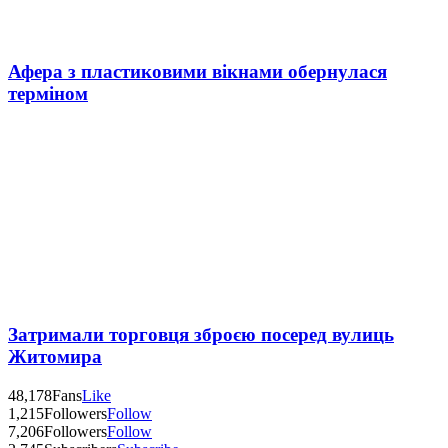
Афера з пластиковими вікнами обернулася
терміном
Затримали торговця зброєю посеред вулиць
Житомира
48,178
Fans
Like
1,215
Followers
Follow
7,206
Followers
Follow