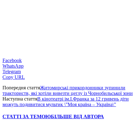
Facebook
WhatsApp
Telegram
Copy URL
Попередня стаття
Житомирські прикордонники зупинили
тракториств, які хотіли вивезти цеглу із Чорнобильської зони
Наступна стаття
В кінотеатрі ім.І.Франка за 12 гривень діти
можуть подивитися мультик \”Моя країна – Україна\”
СТАТТІ ЗА ТЕМОЮ
БІЛЬШЕ ВІД АВТОРА