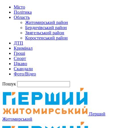
Місто
Політика
Область
Житомирський район
Бердичівський район
Звягельський район
Коростенський район
ДТП
Кримінал
Гроші
Спорт
Цікаво
Скандали
Фото/Відео
Пошук
Перший
Житомирський