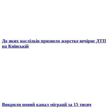
До яких наслідків призвело жорстке вечірнє ДТП
на Київській
Викрили новий канал міграції за 15 тисяч