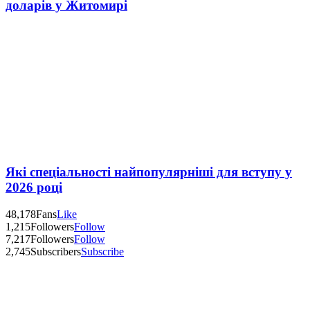
доларів у Житомирі
Які спеціальності найпопулярніші для вступу у
2026 році
48,178
Fans
Like
1,215
Followers
Follow
7,217
Followers
Follow
2,745
Subscribers
Subscribe