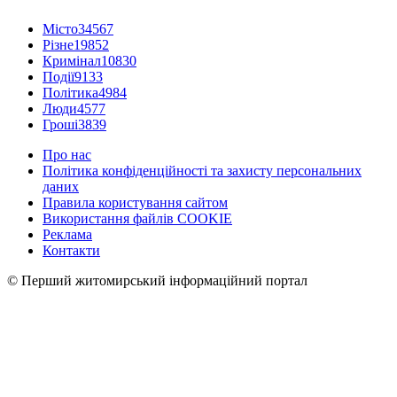
Місто
34567
Різне
19852
Кримінал
10830
Події
9133
Політика
4984
Люди
4577
Гроші
3839
Про нас
Політика конфіденційності та захисту персональних
даних
Правила користування сайтом
Використання файлів COOKIE
Реклама
Контакти
© Перший житомирський інформаційний портал