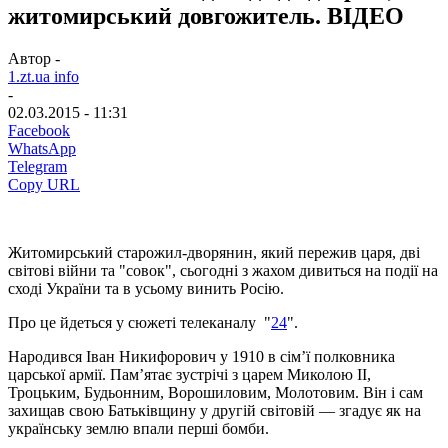
житомирський довгожитель. ВІДЕО
Автор -
1.zt.ua info
-
02.03.2015 - 11:31
Facebook
WhatsApp
Telegram
Copy URL
Житомирський старожил-дворянин, який пережив царя, дві
світові війни та "совок", сьогодні з жахом дивиться на події на
сході України та в усьому винить Росію.
Про це йдеться у сюжеті телеканалу "
24
".
Народився Іван Никифорович у 1910 в сім’ї полковника
царської армії. Пам’ятає зустрічі з царем Миколою II,
Троцьким, Будьонним, Ворошиловим, Молотовим. Він і сам
захищав свою Батьківщину у другій світовій — згадує як на
українську землю впали перші бомби.