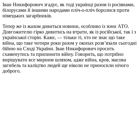
Іван Никифорович згадує, як тоді українці разом із росіянами,
білорусами й іншими народами пліч-о-пліч боролися проти
німецьких загарбників.
Тепер же із жахом дивиться новини, особливо із зони АТО.
Довгожителю гірко дивитись на втрати, як із російської, так і з
української сторін. Каже, — тільки ті, хто не знає що таке
війна, що таке чотири роки разом у окопах розв’язали сьогодні
бійню на Сході України. Іван Никифорович просить
схаменутись та припинити війну. Говорить, що потрібно
вирішувати все мирним шляхом, адже війна, кров, масова
загибель та каліцтво людей ще ніколи не приносили нічого
доброго.