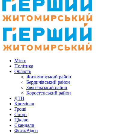
Місто
Політика
Область
Житомирський район
Бердичівський район
Звягельський район
Коростенський район
ДТП
Кримінал
Гроші
Спорт
Цікаво
Скандали
Фото/Відео