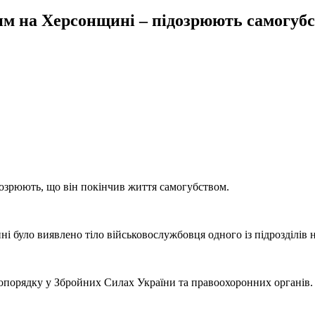
им на Херсонщині – підозрюють самогуб
озрюють, що він покінчив життя самогубством.
ні було виявлено тіло військовослужбовця одного із підрозділів
опорядку у Збройних Силах України та правоохоронних органів.