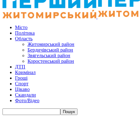
Місто
Політика
Область
Житомирський район
Бердичівський район
Звягельський район
Коростенський район
ДТП
Кримінал
Гроші
Спорт
Цікаво
Скандали
Фото/Відео