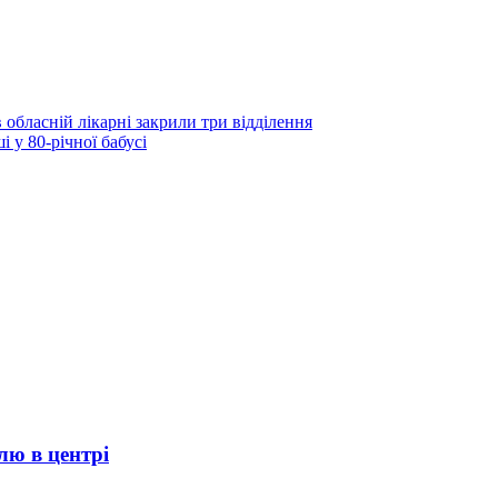
в обласній лікарні закрили три відділення
у 80-річної бабусі
лю в центрі