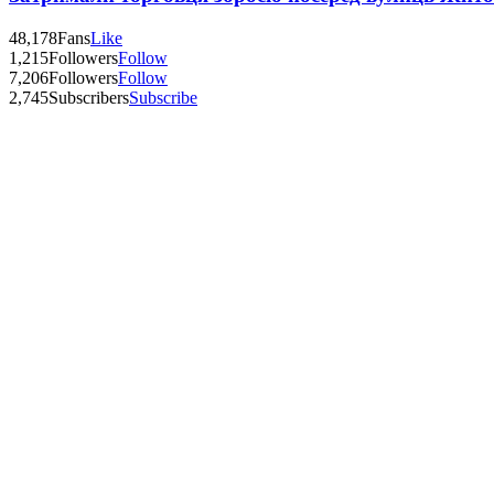
48,178
Fans
Like
1,215
Followers
Follow
7,206
Followers
Follow
2,745
Subscribers
Subscribe