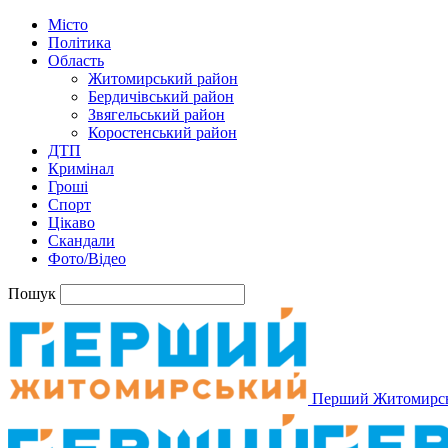
Місто
Політика
Область
Житомирський район
Бердичівський район
Звягельський район
Коростенський район
ДТП
Кримінал
Гроші
Спорт
Цікаво
Скандали
Фото/Відео
Пошук
Перший Житомирс