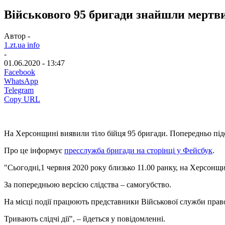
Військового 95 бригади знайшли мертв
Автор -
1.zt.ua info
-
01.06.2020 - 13:47
Facebook
WhatsApp
Telegram
Copy URL
На Херсонщині виявили тіло бійця 95 бригади. Попередньо під
Про це інформує
пресслужба бригади на сторінці у Фейсбук
.
"Сьогодні,1 червня 2020 року близько 11.00 ранку, на Херсонщи
За попередньою версією слідства – самогубство.
На місці події працюють представники Військової служби прав
Тривають слідчі дії", – йдеться у повідомленні.