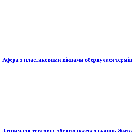
Афера з пластиковими вікнами обернулася термі
Затримали торговця зброєю посеред вулиць Жит