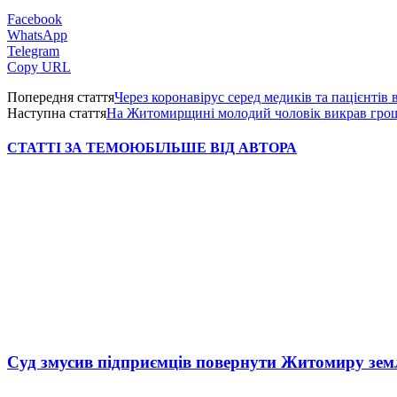
Facebook
WhatsApp
Telegram
Copy URL
Попередня стаття
Через коронавірус серед медиків та пацієнтів 
Наступна стаття
На Житомирщині молодий чоловік викрав гроші 
СТАТТІ ЗА ТЕМОЮ
БІЛЬШЕ ВІД АВТОРА
Суд змусив підприємців повернути Житомиру зем