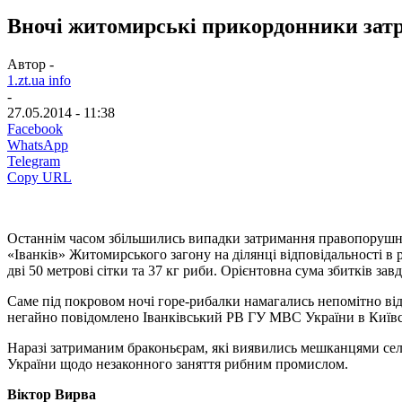
Вночі житомирські прикордонники зат
Автор -
1.zt.ua info
-
27.05.2014 - 11:38
Facebook
WhatsApp
Telegram
Copy URL
Останнім часом збільшились випадки затримання правопорушни
«Іванків» Житомирського загону на ділянці відповідальності в 
дві 50 метрові сітки та 37 кг риби. Орієнтовна сума збитків за
Саме під покровом ночі горе-рибалки намагались непомітно в
негайно повідомлено Іванківський РВ ГУ МВС України в Київсь
Наразі затриманим браконьєрам, які виявились мешканцями сел
України щодо незаконного заняття рибним промислом.
Віктор Вирва