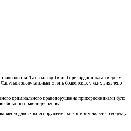
рикордоння. Так, сьогодні вночі прикордонниками відділу
у Лапутьки знову затримано пять браконєрів, у яких виявлено
і даного кримінального правопорушення прикордонниками було
ння обставин правопорушення.
ним законодавством за порушення вимог кримінального кодексу