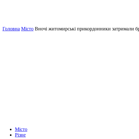
Головна
Місто
Вночі житомирські прикордонники затримали б
Місто
Різне