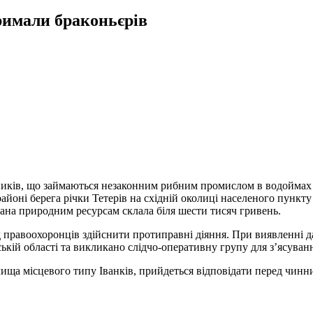
римали браконьєрів
ків, що займаються незаконним рибним промислом в водоймах п
районі берега річки Тетерів на східній околиці населеного пункт
вдана природним ресурсам склала біля шести тисяч гривень.
ід правоохоронців здійснити протиправні діяння. При виявленн
кій області та викликано слідчо-оперативну групу для з’ясува
ища місцевого типу Іванків, прийдеться відповідати перед чин