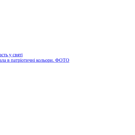
сть у святі
ала в патріотичні кольори. ФОТО