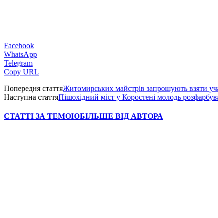
Facebook
WhatsApp
Telegram
Copy URL
Попередня стаття
Житомирських майстрів запрошують взяти уча
Наступна стаття
Пішохідний міст у Коростені молодь розфарбув
СТАТТІ ЗА ТЕМОЮ
БІЛЬШЕ ВІД АВТОРА