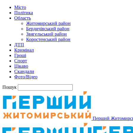
Місто
Політика
Область
Житомирський район
Бердичівський район
Звягельський район
Коростенський район
ДТП
Кримінал
Гроші
Спорт
Цікаво
Скандали
Фото/Відео
Пошук
Перший Житомирс