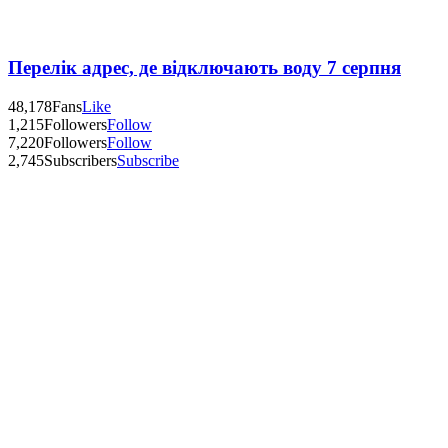
Перелік адрес, де відключають воду 7 серпня
48,178
Fans
Like
1,215
Followers
Follow
7,220
Followers
Follow
2,745
Subscribers
Subscribe