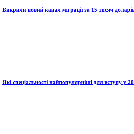
Викрили новий канал міграції за 15 тисяч доларі
Які спеціальності найпопулярніші для вступу у 20