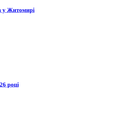
в у Житомирі
26 році