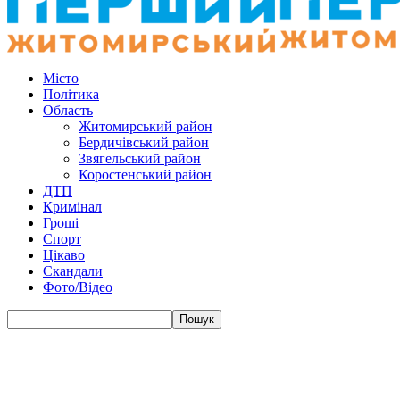
Місто
Політика
Область
Житомирський район
Бердичівський район
Звягельський район
Коростенський район
ДТП
Кримінал
Гроші
Спорт
Цікаво
Скандали
Фото/Відео