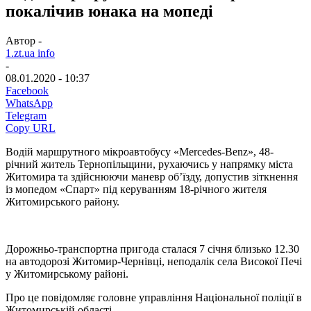
покалічив юнака на мопеді
Автор -
1.zt.ua info
-
08.01.2020 - 10:37
Facebook
WhatsApp
Telegram
Copy URL
Водій маршрутного мікроавтобусу «Mercedes-Benz», 48-
річний житель Тернопільщини, рухаючись у напрямку міста
Житомира та здійснюючи маневр об’їзду, допустив зіткнення
із мопедом «Спарт» під керуванням 18-річного жителя
Житомирського району.
Дорожньо-транспортна пригода сталася 7 січня близько 12.30
на автодорозі Житомир-Чернівці, неподалік села Високої Печі
у Житомирському районі.
Про це повідомляє головне управління Національної поліції в
Житомирській області.