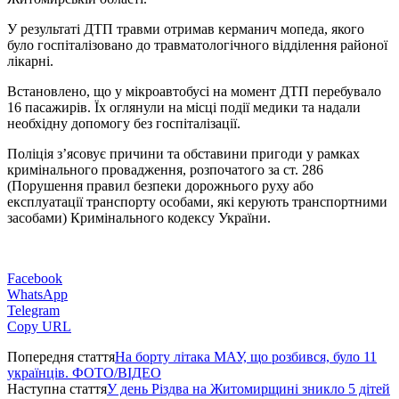
У результаті ДТП травми отримав керманич мопеда, якого
було госпіталізовано до травматологічного відділення районої
лікарні.
Встановлено, що у мікроавтобусі на момент ДТП перебувало
16 пасажирів. Їх оглянули на місці події медики та надали
необхідну допомогу без госпіталізації.
Поліція з’ясовує причини та обставини пригоди у рамках
кримінального провадження, розпочатого за ст. 286
(Порушення правил безпеки дорожнього руху або
експлуатації транспорту особами, які керують транспортними
засобами) Кримінального кодексу України.
Facebook
WhatsApp
Telegram
Copy URL
Попередня стаття
На борту літака МАУ, що розбився, було 11
українців. ФОТО/ВІДЕО
Наступна стаття
У день Різдва на Житомирщині зникло 5 дітей