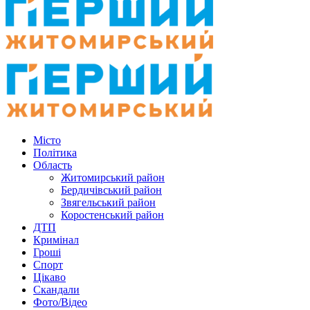
Місто
Політика
Область
Житомирський район
Бердичівський район
Звягельський район
Коростенський район
ДТП
Кримінал
Гроші
Спорт
Цікаво
Скандали
Фото/Відео