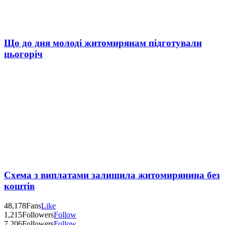
Що до дня молоді житомирянам підготували
цьогоріч
Схема з виплатами залишила житомирянина без
коштів
48,178
Fans
Like
1,215
Followers
Follow
7,206
Followers
Follow