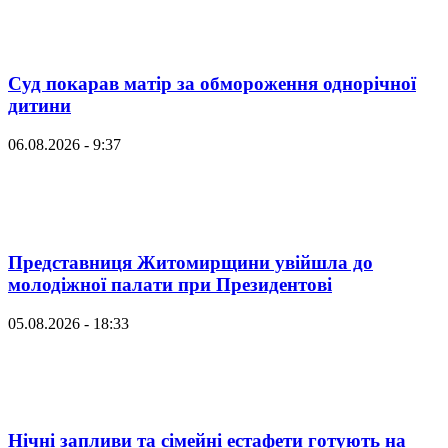
Суд покарав матір за обмороження однорічної
дитини
06.08.2026 - 9:37
Представниця Житомирщини увійшла до
молодіжної палати при Президентові
05.08.2026 - 18:33
Нічні запливи та сімейні естафети готують на