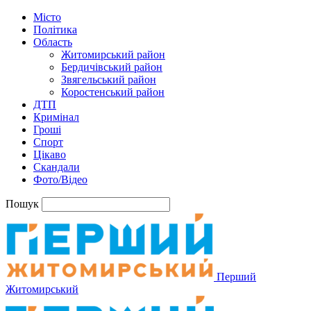
Місто
Політика
Область
Житомирський район
Бердичівський район
Звягельський район
Коростенський район
ДТП
Кримінал
Гроші
Спорт
Цікаво
Скандали
Фото/Відео
Пошук
Перший
Житомирський