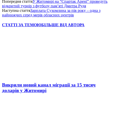
Попередня стаття
У Житомирі на “Спартак Арені” проведуть
відкритий турнір з футболу пам’яті Дмитра Рудя
Наступна стаття
Зарплата Сухомлина за пів року – одна з
найнижчих серед мерів обласних центрів
СТАТТІ ЗА ТЕМОЮ
БІЛЬШЕ ВІД АВТОРА
Викрили новий канал міграції за 15 тисяч
доларів у Житомирі