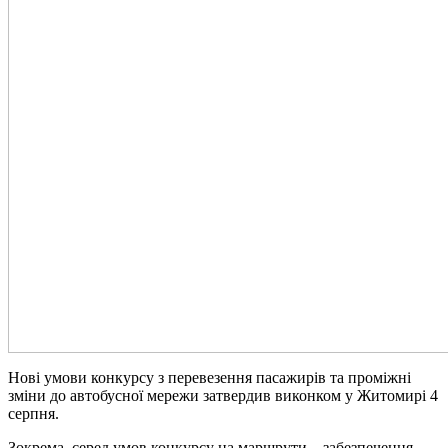
Нові умови конкурсу з перевезення пасажирів та проміжні
зміни до автобусної мережи затвердив виконком у Житомирі 4
серпня.
Зокрема, серед умов конкурсу на маршрути – забезпечення