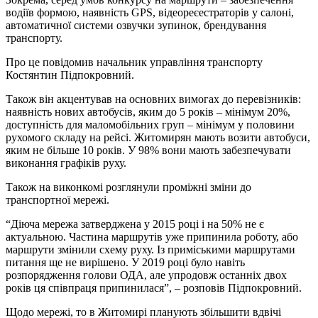
водіїв формою, наявність GPS, відеореєестраторів у салоні,
автоматичної системи озвучки зупинок, брендування
транспорту.
Про це повідомив начальник управління транспорту
Костянтин Підпокровний.
Також він акцентував на основних вимогах до перевізників:
наявність нових автобусів, яким до 5 років – мінімум 20%,
доступність для маломобільних груп – мінімум у половини
рухомого складу на рейсі. Житомирян мають возити автобуси,
яким не більше 10 років. У 98% вони мають забезпечувати
виконання графіків руху.
Також на виконкомі розглянули проміжні зміни до
транспортної мережі.
“Діюча мережа затверджена у 2015 році і на 50% не є
актуальною. Частина маршрутів уже припинила роботу, або
маршрути змінили схему руху. Із приміськими маршрутами
питання ще не вирішено. У 2019 році було навіть
розпорядження голови ОДА, але упродовж останніх двох
років ця співпраця припинилася”, – розповів Підпокровний.
Щодо мережі, то в Житомирі планують збільшити вдвічі