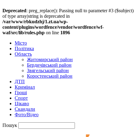
Deprecated
: preg_replace(): Passing null to parameter #3 ($subject)
of type array|string is deprecated in
/var/www/rbkudzhj/1.zt.ua/wp-
content/plugins/wordfence/vendor/wordfence/wf-
waf/src/lib/rules.php
on line
1896
Місто
Політика
Область
Житомирський район
Бердичівський район
Звягельський район
Коростенський район
ДТП
Кримінал
Гроші
Спорт
Цікаво
Скандали
Фото/Відео
Пошук