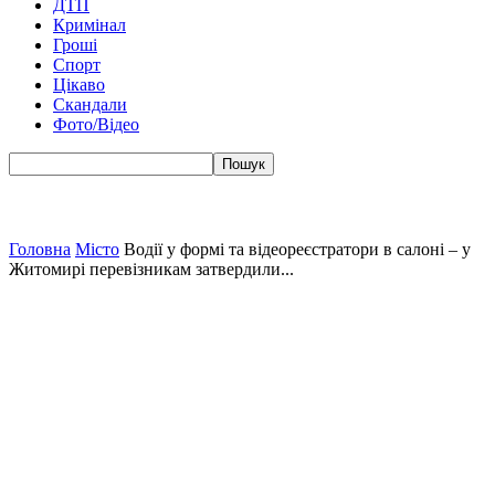
ДТП
Кримінал
Гроші
Спорт
Цікаво
Скандали
Фото/Відео
Головна
Місто
Водії у формі та відеореєстратори в салоні – у
Житомирі перевізникам затвердили...