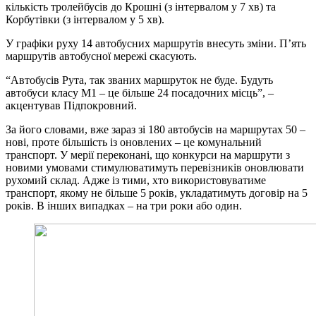
кількість тролейбусів до Крошні (з інтервалом у 7 хв) та
Корбутівки (з інтервалом у 5 хв).
У графіки руху 14 автобусних маршрутів внесуть зміни. П’ять
маршрутів автобусної мережі скасують.
“Автобусів Рута, так званих маршруток не буде. Будуть
автобуси класу М1 – це більше 24 посадочних місць”, –
акцентував Підпокровний.
За його словами, вже зараз зі 180 автобусів на маршрутах 50 –
нові, проте більшість із оновлених – це комунальний
транспорт. У мерії переконані, що конкурси на маршрути з
новими умовами стимулюватимуть перевізників оновлювати
рухомий склад. Адже із тими, хто використовуватиме
транспорт, якому не більше 5 років, укладатимуть договір на 5
років. В інших випадках – на три роки або один.