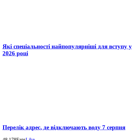
Які спеціальності найпопулярніші для вступу у
2026 році
Перелік адрес, де відключають воду 7 серпня
48,178
Fans
Like